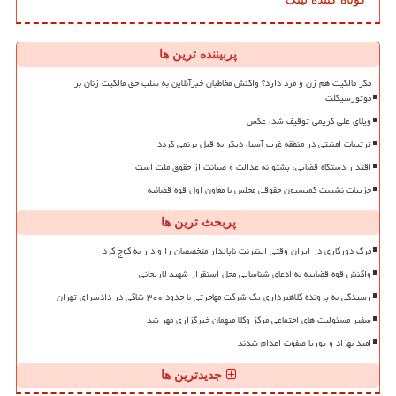
پربیننده ترین ها
مگر مالکیت هم زن و مرد دارد؟ واکنش مخاطبان خبرآنلاین به سلب حق مالکیت زنان بر
موتورسیکلت
ویلای علی کریمی توقیف شد، عکس
ترتیبات امنیتی در منطقه غرب آسیا، دیگر به قبل برنمی گردد
اقتدار دستگاه قضایی، پشتوانه عدالت و صیانت از حقوق ملت است
جزییات نشست کمیسیون حقوقی مجلس با معاون اول قوه قضائیه
پربحث ترین ها
مرگ دورکاری در ایران وقتی اینترنت ناپایدار متخصصان را وادار به کوچ کرد
واکنش قوه قضاییه به ادعای شناسایی محل استقرار شهید لاریجانی
رسیدگی به پرونده کلاهبرداری یک شرکت مهاجرتی با حدود ۳۰۰ شاکی در دادسرای تهران
سفیر مسئولیت های اجتماعی مرکز وکلا میهمان خبرگزاری مهر شد
امید بهزاد و پوریا صفوت اعدام شدند
جدیدترین ها