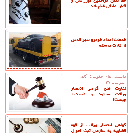
خط تلفن مزاحمین اورژانس و
آتش نشانی قطع شد
خدمات امداد خودرو شهر قدس
از کارت درسته
دانستنی های حقوقی؛ آگاهی
عمومی، ۳۷
تفاوت های گواهی انحصار
وراثت محدود و نامحدود
چیست؟
گواهی انحصار وراثت از قوه
قضاییه به سازمان ثبت احوال