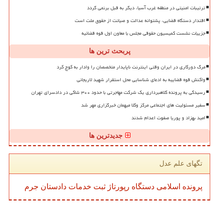
ترتیبات امنیتی در منطقه غرب آسیا، دیگر به قبل برنمی گردد
اقتدار دستگاه قضایی، پشتوانه عدالت و صیانت از حقوق ملت است
جزییات نشست کمیسیون حقوقی مجلس با معاون اول قوه قضائیه
پربحث ترین ها
مرگ دورکاری در ایران وقتی اینترنت ناپایدار متخصصان را وادار به کوچ کرد
واکنش قوه قضاییه به ادعای شناسایی محل استقرار شهید لاریجانی
رسیدگی به پرونده کلاهبرداری یک شرکت مهاجرتی با حدود ۳۰۰ شاکی در دادسرای تهران
سفیر مسئولیت های اجتماعی مرکز وکلا میهمان خبرگزاری مهر شد
امید بهزاد و پوریا صفوت اعدام شدند
جدیدترین ها
تگهای علم عدل
پرونده
اسلامی
دستگاه
رپورتاژ
ثبت
خدمات
دادستان
جرم