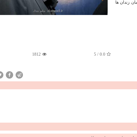
ان زندان ها
1812
5
/
0.0