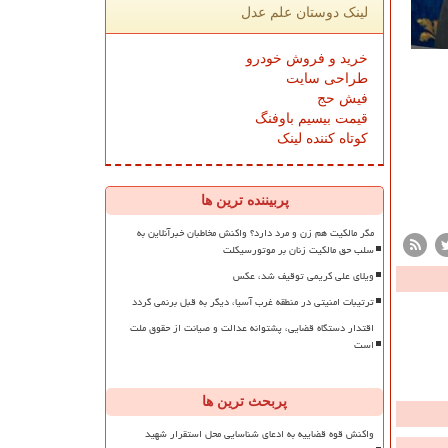
لینک دوستان علم عدل
خرید و فروش خودرو
طراحی سایت
فیش حج
قیمت بیسیم باوفنگ
کوتاه کننده لینک
پربیننده ترین ها
مگر مالکیت هم زن و مرد دارد؟ واکنش مخاطبان خبرآنلاین به
سلب حق مالکیت زنان بر موتورسیکلت
ویلای علی کریمی توقیف شد، عکس
ترتیبات امنیتی در منطقه غرب آسیا، دیگر به قبل برنمی گردد
اقتدار دستگاه قضایی، پشتوانه عدالت و صیانت از حقوق ملت
است
پربحث ترین ها
واکنش قوه قضاییه به ادعای شناسایی محل استقرار شهید