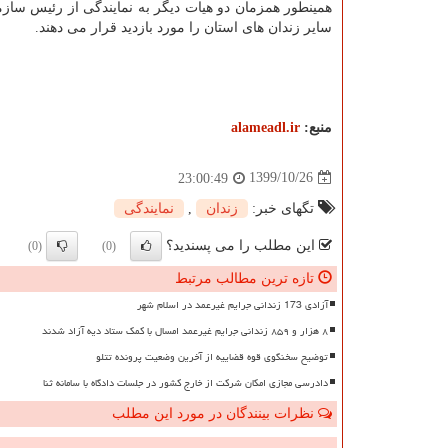
همینطور همزمان دو هیات دیگر به نمایندگی از رئیس سازم
سایر زندان های استان را مورد بازدید قرار می دهند.
منبع:
alameadl.ir
1399/10/26
23:00:49
تگهای خبر:
زندان
,
نمایندگی
این مطلب را می پسندید؟
(0)
(0)
تازه ترین مطالب مرتبط
آزادی 173 زندانی جرایم غیرعمد در اسلام شهر
۸ هزار و ۸۵۹ زندانی جرایم غیرعمد امسال با کمک ستاد دیه آزاد شدند
توضیح سخنگوی قوه قضاییه از آخرین وضعیت پرونده تتلو
دادرسی مجازی امکان شرکت از خارج کشور در جلسات دادگاه با سامانه ثنا
نظرات بینندگان در مورد این مطلب