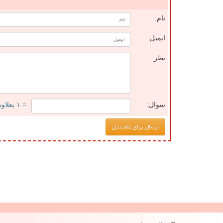
ن
نام:
ایمیل:
نظر:
سوال:
= ۱ بعلاوه ۳