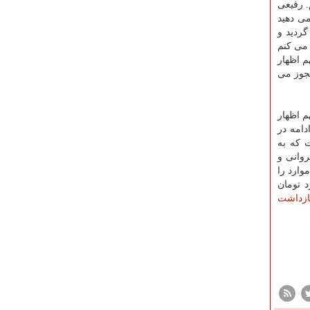
ر داشت: ما این موارد را می توانیم ذیل بند ۹ قرار دهیم. رفیعی
ی دهید
گردید و
 می كنم
متهم اظهار
اید مجوز می
متهم اظهار
امه در
 كه به
روانی و
وارد را
ده ام یا اینكه دستوری برای پرداخت رشوه نداده ام. بنده ۳۷.۵ میلیارد تومان
ازداشت