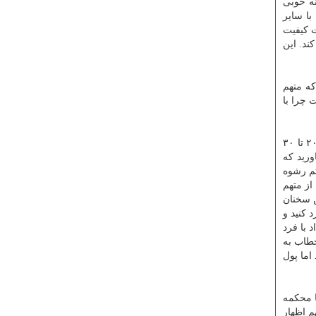
ه خوبی
ا سایر
ت كیفیت
ند. این
كه متهم
 چرا با
وی در پاسخ به سوال قاضی اظهار داشت: بنده از دانش كسانی استفاده كردم كه قابلیت داشتند. با آقای ربیعی قرارداد بستیم و ایشان ۲۰ تا ۳۰
ورید كه
تم رشوه
از متهم
ش به این سخنان
رد كنید و
 با فرد
 ۲۰۶ بود اما قاضی صلواتی خطاب به
اما پول
 محكمه
م اظهار