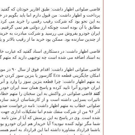
قاضی صلواتی اظهار داشت: طبق اقاریر خودتان كه گفتید ش
به این نحو بود كه شركت رقیب رقمی را خرید می كرد
مطابق با آن بوده است چونكه ارز دولتی هم نمی گرفتیم
ایران خودرو بفروش می ررسید و شركت مبادرت به خرید ف
از چندین سازنده بود. ممكن بود خرید ما از رقیب بالاتر و پا
قاضی اظهار داشت: در دستكاری اسناد گفتید كه عبارت خار
به اسناد اضافه می شده است چه توجیهی دارید كه متهم گفت تا سال ۹۵ سخت افزار قطعات یكی بود و من هیچ اسنادی
قاضی صلوات
امكان جایگزینی قطعه Ecu گازسوز یا 
به متهم اظهار داشت: چرا قطعه بنزین سوز را وارد و آن
ایران خودرو آنرا تایید كرده و پاسخ همان سند ایران خود
كنند
قاضی صلواتی در واكنش به این سخنان را متهم خطاب
تاثیرات بسزایی داشته است و از كارشناسان ارشد سازما
صلواتی خطاب به متهم اظهار داشت: نامه درخواست صدور م
شده است. وی در پاسخ به این پرسش كه آیا از متن نامه 
شما مگر تولید كننده نبودید؟ آیا خریدار هم ایران خودرو ب
باشما قرارداد مشاوره داشته اما این قرارداد به اسم ه