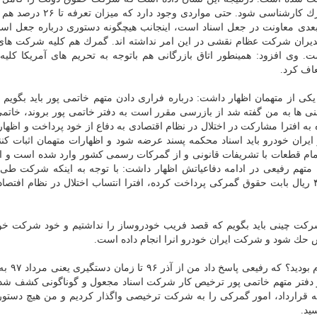
كرده است. این موارد در صورت صلاحدید باید توسط گمرك كارشناسی شود. حتی 
بعدی معاونت در جعل اسناد است، اینجانب هیچگونه دستوری درباره جعل اسن
مدیران شركت عظام نقشی در این امر نداشته اند. گمرك هم كلیه شركت های 
. وی افزود: همینطور اتاق بازرگانی هم باتوجه به تحریم های آمریكا كلیه 
اف كرد.
ی از متهمان اظهار داشت: درباره فراری دادن متهم خاتمی پور باید بگویم د
نی ها به من گفته شد از بازرسی مقرر است به دفتر خاتمی پور بروند، خاتمی
 به افترا مشاركت در اختلال در نظام اقتصادی به دفاع از خود پرداخت و اظها
ران خودرو باید اسناد محكمه پسند عرضه شود و اظهارات متهمان اثبات كن
تمام قطعات با تشریفات قانونی و از گمركات رسمی كشور وارد شده است و ا
م رفیعی در ادامه دفاعیاتش اظهار داشت: با توجه به اینكه شركت طی 
۹۷_۹۵ مبلغ ۳۷۵ میلیارد و ۲۶۸ میلیون و ۹۲۰ هزار و ۴۱۳ ریال بابت حقوق گمركی پرداخت كرده، افترا انتساب اختلال در نظام 
ر شركت چینی باید بگویم كه قصد فریب خودروساز را نداشتیم و خود شركت خ
ش حك شود و شركت ایران خودرو انرا انجام داده است.
از دفتر متهم خاتمی پور ترخیص كار شركت اسناد مجعول و گوناگونی كشف شد
یه قرارداد، امور گمركی را به شركت ترخیصی واگذار كردیم و من هیچ دستو
ید.