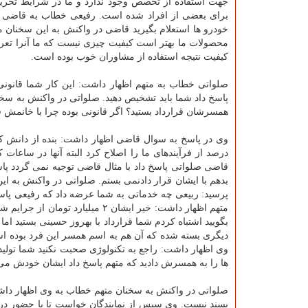
جهت استفاده از تخصص وجود ندارد و ما در شرایط تحریم
برای بعضی از افراد شده است. رفیعی خطاب به قاضی صل
خودرو ها استعلام بگیرید قاضی در واكنش به این سخنان 
محصولات ما بهتر است كیفیت چیزی نیست كه ما آنرا تعریف
كیفیت نتیجه استفاده از مشاوران خوب بوده است.
صلواتی خطاب به متهم اظهار داشت: این كار شما قانونی 
پاسخ داد شما باید تشخیص دهید. صلواتی در واكنش به سخ
همسرشان قرارداد بستید؟ اگر قانونی بوده چرا با خانمش ق
درصد از فرآیندهای ما را اصلاح كرد البته آنها در ساعات 
قاضی صلواتی پاسخ داد با مثال قاضی توجیه نمی گردد پاسخ
بدهم با ایشان قرار دادنمی بستم. صلواتی در واكنش به ای
متهم اظهار داشت: خیر ایشان ۲ می
بگویید اشتباه كردم شما قرارداد با بهروز حسینی بستید ام
وی اظهار داشت: راجع به تكنولوژی صحبت نكنید شما تولید 
ها را به همسرش دادید كه متهم پاسخ داد ایشان خودش م
صلواتی در واكنش به سخنان متهم خطاب به وی اظهار دا
پسند نیست. وی سپس از نمایندگان خواست تا با حضور در 