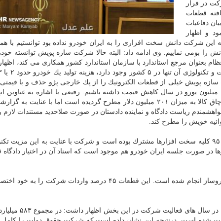
ت در فرار
فته قطعات
 هزار و ۸۳۹ دلار برای بیان دفاعیات
ود و اظهار
 این شركت دانش سخت افزاری را به ایران خودرو نداده بود توانستیم با ه
ش را بومی نماییم. وی ادامه داد: البته حالا شركت سازه پویش توانسته خود
كت عظام بعنوان مرجع استاندارد با سازمان استاندارد كشور همكاری می كند، اظها
سازه پویش خیلی از قطعات الكترونیك را از پك خارجی پژو حذف و با قیمتی
در داخل تولید كرد كه همین مبحث سبب شد تا حدود ۱۱۰ میلیون یورو در سال كاهش قیمت داشته باشیم. رفیعی با اشاره به عناوی
دفاع از خود اظهار داشت: در كیفرخواست مشاركت در قاچاق كالا به میزان ۲۰۱ میلیون دلار مطرح گردیده است اما با عنایت
ن دلار بوده است كه خواهشمندم ریاست دادگاه و نماینده دادستان در صورت صلاحدید مستندات لازم 
وی در مورد ایجاد اسناد خلاف واقع توضیح داد: تا آخر سال ۹۵ كلیه سخت افزارها مشترك بوده است و شركت با عنایت به این مزی
ارها در صورت جلسه ایران خودرو هم موجود است كه اسناد آن در اختیار دادگاه 
وی ادامه داد: طرح لوگو روی ای سی یو هم با دستور خودروساز انجام شده است. این قطعات ۴۵ درصد واردات شركت 
این متهم با اشاره به میزان ریالی واردات و پرداخت تعرفه در س
یلیون تومان تعرفه پرداخت شده است. درنتیجه این نشان داده است كه شركت حقوق دولت را كام