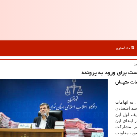
دادگستری
د
ت برای ورود به پرونده
ات متهمان
به اتهامات
سد اقتصادی
یف اول این
ابتدای این
ترا مشاركت
وه، معاونت