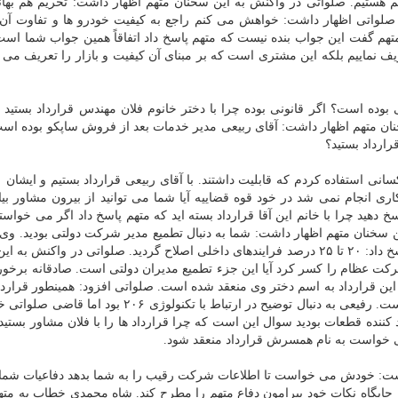
 هستیم. صلواتی در واكنش به این سخنان متهم اظهار داشت: تحریم هم بهان
واتی اظهار داشت: خواهش می كنم راجع به كیفیت خودرو ها و تفاوت آن ب
متهم گفت این جواب بنده نیست كه متهم پاسخ داد اتفاقاً همین جواب شما اس
 نماییم بلكه این مشتری است كه بر مبنای آن كیفیت و بازار را تعریف می ك
بوده است؟ اگر قانونی بوده چرا با دختر خانوم فلان مهندس قرارداد بستید 
نان متهم اظهار داشت: آقای ربیعی مدیر خدمات بعد از فروش ساپكو بوده است
رارداد بستید؟
كاری انجام نمی شد در خود قوه قضاییه آیا شما می توانید از بیرون مشاور بیا
 دهید چرا با خانم این آقا قرارداد بسته اید كه متهم پاسخ داد اگر می خواس
ن سخنان متهم اظهار داشت: شما به دنبال تطمیع مدیر شركت دولتی بودید. وی 
پرسید: ربیعی چه خدماتی به شما عرضه داد كه رفیعی پاسخ داد: ۲۰ تا ۲۵ درصد فرایندهای داخلی اصلاح گردید. صلواتی در واكن
لیارد تومان از جرایم شركت عظام را كسر كرد آیا این جزء تطمیع مدیران دولتی است. صادقانه برخو
ا این قرارداد به اسم دختر وی منعقد شده است. صلواتی افزود: همینطور قرارداد
دیگری بسته شده كه آن هم به اسم همسر این فرد بوده است. رفیعی به دنبال توضیح در ارتباط با تكنولوژی
كننده قطعات بودید سوال این است كه چرا قرارداد ها را با فلان مشاور بستید 
ی خواست به نام همسرش قرارداد منعقد شود.
شت: خودش می خواست تا اطلاعات شركت رقیب را به شما بدهد دفاعیات شما
جایگاه نكات خود پیرامون دفاع متهم را مطرح كند. شاه محمدی خطاب به مته