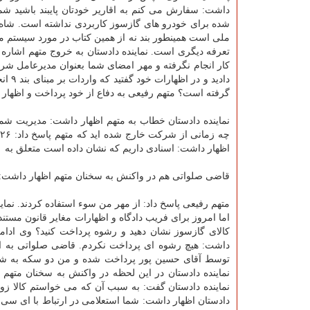
ملی است همینطور بند نه از همین كتاب در مورد سیستم م
تعرفه دیگری است. نماینده دادستان به خروج متهم اشاره
گرفته است؟ متهم رفیعی به دفاع از خود پرداخت و اظها
نماینده دادستان خطاب به متهم اظهار داشت: مدیریت شما
اظهار داشت: اسنادی داریم كه نشان داده است متعلق به ۲۱ دی ماه سال ۹۶ است پس شما آن موقع هنوز مدیر شركت بودید.
قاضی صلواتی هم در واكنش به سخنان متهم اظهار داشت: اگر 
متهم رفیعی پاسخ داد: از مهر من سوء استفاده كردند. نم
كالای گازسوز نشان دهید و رشوه پرداخت كنید؟ وی ادامه 
داشت: هیچ رشوه ای پرداخت نكردم. قاضی صلواتی به اعت
توسط آقای حسین پور پرداخت شده و من دو سكه به شیر ز
نماینده دادستان در این لحظه در واكنش به سخنان متهم
نماینده دادستان گفت: به سبب آن كه می خواستم كالا زو
دادستان اظهار داشت: شما استعلامی در ارتباط با ای سی ی