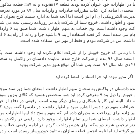
داشت: سفارش می كنم به اقاریر خودتان پایبند باشید شما در اظهارات خود عنوان كرده ب
شده برای خودرو های گازسوز كاربردی نداشته است. شاه محمدی اضافه كرد: كتاب مقررات 
دیریت الكترونیكی ای ام اس است اما آنچه شما به اداره سمت كرج بعنوان كر
 نمود و اظهار داشت: خروج شما از شركت باید در روزنامه رسمی ثبت می شد
كار انجام نگرفته و مهر امضای شما بعنوان مدیرعامل شر
دادید و در اظهارات خود گفتی
ر داشت: من در شركت نبودم و فقط از مهر من استفاده شده است.
 تا زمانی كه خروج خویش را از شركت اعلام نكرده اید وجود داشته است. بگ
چه زمانی از شركت خارج شده اید كه متهم پاسخ داد: ۲۶ اسفند سال ۹۶ بنده از شركت خارج شدم. نماینده دادستان در واكنش
مدیر نبوده اید چرا اسناد را امضا كرده اید.
اینده دادستان در واكنش به سخنان متهم اظهار داشت: امضای شما زیر سند مو
اما امروز برای فریب دادگاه و اظهارات مغایر قانون مستند خویش را ذیل بند ۹ معرفی كرده اید شما متخصص هستید كه كالای 
داد: البته این كار با همكاری روسای دیگر بوده است. رفیعی در دفاع از خو
رافات متهم در دادسرا اشاره نمود و اظهار داشت: در دادسرا گفته بودید 
اده برای پرداخت به مدیران داده ام. كه متهم پاسخ داد اینها اظهارات م
 اظهار داشت: امضای شما زیر تمام اظهارات وجود دارد. رفیعی در واكنش ب
دتر ترخیص شوند دو سكه برای هدیه پرداخت كردم. در ادامه رفیعی خطاب به 
و گرفته اید اما نامه انجمن قطعه سازان به تایید خودروساز رسیده است و درب