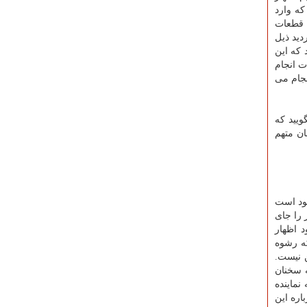
ودید قطعه mi۱۷بوده و نه mi۷ قطعه مذكور كه وارد
صادرات و واردات سال ۹۷ در مورد تعرفه قطعات
دید ذیل
 كه این
كت وجود داشته است. وی خطاب به متهم اظهار داشت: شما طبق بند ۶ واردات انجام
د كه واردات بر مبنای بند ۹ انجام می شده است اگر قصد استفاده از بند ۹ داشتید چرا واردات از راه بند ۶ انجام می
ویید كه
 به سخنان متهم
جود است
بنزین سوز را جای
د اظهار
كه رشوه
ن نیست.
ه سخنان
نماینده
اره این