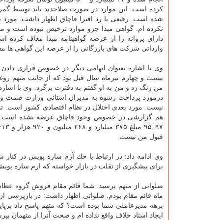
شده است. رفیعی با رد افترا قاچاق اظهار داشت: مورد 
نكرده ام. گواهی مبدا جزو موارد ترخیص نبوده است و 
دارای پروانه را از عرضه گواهینامه مبدا معاف كرده است
وارداتی شركت های بازرگانی را از عرضه این گواهی ها مع
وی با اشاره بعنوان اتهامی دیگر در خصوص فراری دادن یك
بیست و چهارم تیرماه سال قبل بود كه از جانب متهم روغ
من زنگ زد و من به او گفتم به دفترت برگرد. وی با اشاره
درمورد پرداخت رشوه به مدیران استانی وزارت صمت و ای
نیست. مورد بعدی اختلال در نظام اقتصادی كشور است. 
هم گزارشی در خصوص وجود قاچاق عرضه نشده است. مته
قبول من نیست.
وی ادامه داد: در ارتباط با حك آرم سازه پویش در كنا
برای پیشگیری از تقلب در بازار خواسته كه ارم سازه پوی
ماه قائم مقام بودم. صلواتی اظهار داشت: در بازپرسی 
برهه مدیرعاملی شما بوده است؟ كه متهم پاسخ داد برپا
ایجاد اسناد خلاف واقع نداده ام و صحت آنرا از متهمان بپرس