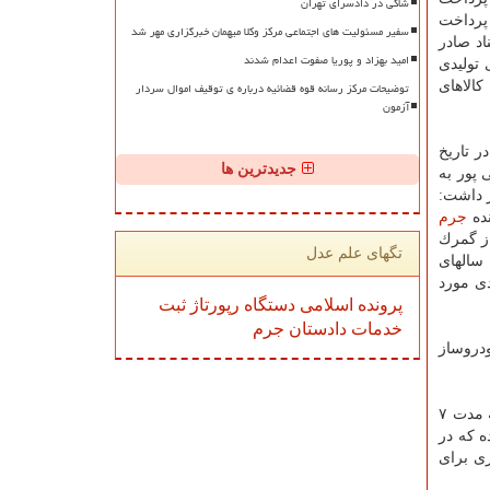
شاکی در دادسرای تهران
مواردی وجود دارد كه میزان تعرفه تا ۲۶ درصد هم پرداخت
سفیر مسئولیت های اجتماعی مرکز وکلا میهمان خبرگزاری مهر شد
اد صادر
امید بهزاد و پوریا صفوت اعدام شدند
تولیدی
توضیحات مرکز رسانه قوه قضائیه درباره ی توقیف اموال سردار
كالاهای
آزمون
ر تاریخ
جدیدترین ها
 پور به
ر داشت:
نده
جرم
ز گمرك
تگهای علم عدل
سالهای
افتصادی مورد
پرونده
اسلامی
دستگاه
رپورتاژ
ثبت
خدمات
دادستان
جرم
ودروساز
صلواتی از متهم پرسید: شما قائم مقام فروش گروه عظام بودید؟ كه رفیعی پاسخ داد من از آذر ۹۶ تا زمان دستگیری یعنی مرداد ۹۷ به مدت ۷
ه كه در
ری برای