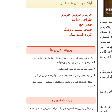
لینک دوستان علم عدل
خرید و فروش خودرو
طراحی سایت
مت تیمی
فیش حج
روی پژو
قیمت بیسیم باوفنگ
ر داشت:
کوتاه کننده لینک
با این وجود فرایند تولید قطعه EUC و تولید آن پیچیده است و تكنولوژی آن تنها در ۵ كشور وجود دارد، هزینه تولید یك خودرو حدود ۲ یا ۳ میلیون
 مناسب
ن اتهامی در
پربیننده ترین ها
 به گزارشات قابل
را درباره
مگر مالکیت هم زن و مرد دارد؟ واکنش مخاطبان خبرآنلاین به
سلب حق مالکیت زنان بر موتورسیکلت
ویلای علی کریمی توقیف شد، عکس
ت تكنولوژیكی
ترتیبات امنیتی در منطقه غرب آسیا، دیگر به قبل برنمی گردد
قرار می
اقتدار دستگاه قضایی، پشتوانه عدالت و صیانت از حقوق ملت
است
را به خود اختصاص داده
پربحث ترین ها
ال های فعالیت شركت در این بخش اظهار داشت: در مجموع ۵۸۳ میلیارد واردات
رسیدگی به پرونده کلاهبرداری یک شرکت مهاجرتی با حدود ۳۰۰
ل پرداخت