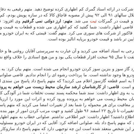
ركت در ارائه اسناد گمرك كم اظهاری كرده توضیح دهید. متهم رفیعی به دفاع
پرداخت و اظهار داشت: من قبول دارم اما باید بگویم در خلال سالهای ۹۱ الی ۹۲ پیش از مصوبه قاچاق كالا كه در سازه پویش
 و قیمت در گمركات
ثبت
می شد.
متهم: ارز دولتی نمی گرفتیم
وی افزود: ق
. قاضی اظهار داشت: شما گفتید كه كم اظهاری می شده و قطعات به قیمت وا
اكتور از شركت های سوری می كرد. متهم گفت: قیمتی كه به ایران خودرو می
یین تر باشد و قیمت خودرو برپایه انالیز بوده است.
جی به اسناد اضافه می كردید و آن عبارت به سرپرستی آقایان روغنی ها و خا
 را خلاف واقع ندادم.
ی اظهار داشت: اقدام فوق از سال ۹۰ در مورد گاز سوز و بنزین سوز كردن خودرو انجام می شده است. متهم بیان كرد:
بنزین سوز كردن خودرو ها وجود نداشته است. ما پرداخت رشوه ای را انجام ندادیم. قاضی صلو
را به اسم قطعه گازسوز اعلام می كردید؟ كه متهم پاسخ داد پاسخ من سندی
رو است.
قاضی: از كارشناسان ارشد سازمان محیط زیست می خواهم به پروند
 به وی اظهار داشت: سند شما محكمه پسند نیست تخلفات شما در آلودگی كلا
ن محیط زیست می خواهم به پرونده ورود كرده و اثرات این مورد را ارزیاب
عافیت برای هر محموله را شما بعد از تغییرات امضا می كردید كه متهم پاسخ
آذر ۹۶ من از شركت منفك شدم اما تشكیلات اداری جهت تغییرات تا تاریخ ۲۲ اسفند ۹۶ طول كشید و جهت مرتب كردن امور ا
اطلاع داشتید؟ اظهار داشت: خیر اطلاعی نداشتم. صلواتی خطاب به متهم اظها
ود كه متهم پاسخ داد بله. صلواتی اضافه كرد: آقایی كه در ایران خودرو مسئولی
مسر این شخص منعقد شده است این چه توجیهی دارد كه متهم پاسخ داد سازوك