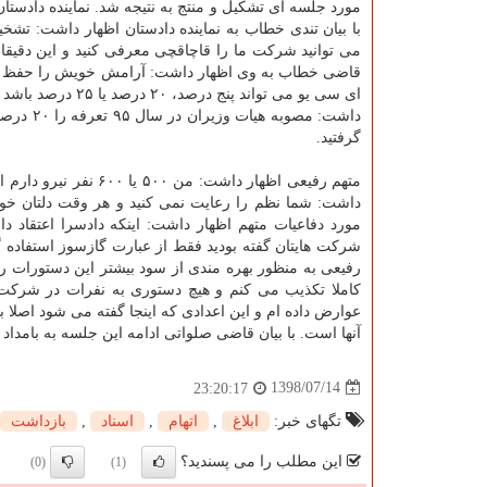
با بیان تندی خطاب به نماینده دادستان اظهار داشت: ت
می توانید شركت ما را قاچاقچی معرفی كنید و این دقیقا
قاضی خطاب به وی اظهار داشت: آرامش خویش را حفظ كنید
ای سی یو می تواند
داشت: مص
گرفتید.
متهم رفیعی اظهار داشت
داشت: شما نظم را رعایت نمی كنید و هر وقت دلتان خوا
مورد دفاعیات متهم اظهار داشت: اینكه دادسرا اعتقاد 
شركت هایتان گفته بودید فقط از عبارت گازسوز استفاده 
رفیعی به منظور بهره مندی از سود بیشتر این دستورات ر
عوارض داده ام و این اعدادی كه اینجا گفته می شود اصلا ب
آنها است. با بیان قاضی صلواتی ادامه این جلسه به بامداد
1398/07/14
23:20:17
تگهای خبر:
ابلاغ
,
اتهام
,
اسناد
,
بازداشت
این مطلب را می پسندید؟
(0)
(1)