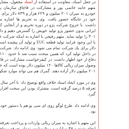
در جعل اسناد، معاونت در استفاده از
اسناد
مجعول، مشارك
متهم حامد خاتمی پور و مشاركت در قاچاق سازمان یا
خودرو به میزان ۲۰۱ میلیون و ۶۲۹
خود در جایگاه حضور یافت. وی به تحریم ها اشاره نم
داشت: با خروج شركت پژو در دوره تحریم و از آنجایی كه
ایرانی بدون حضور پژو تولید خویش را گسترش دهیم و دان
۳۰۱ را تولید نماید. متهم رفیعی با اشاره به اینكه شر
دلار برای یك شركت تمام می شود. وی ادامه داد: شركت 
وصول میزان ریالی كالاها ۱۲۰ میلیو
۲۰۱ میلیون دلار آزاده دهند. گمرك هم می تواند موارد شكوائیه خویش را مطرح كند.
تعرفه ۵ درصد گرفته است. مشترك بودن این سخت افز
گیرد.
بود.
انجام شده و ۳۷ میلیارد و ۵۰۰ م