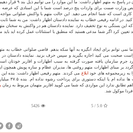
مورد جلسه ای تشكیل و منتج به نتیجه شد. نماینده دادستان در پاسخ به متهم اظها
شخیص وزارت صمت برای واردات پنج درصد است شما با این اسنادی كه عرضه م
 كاری است كه شما انجام می دهید. این حالت متهم با واكنش صلواتی مواجه 
. در ادامه رفیعی خطاب به نماینده دادستان اظهار داشت: من به شما ثابت
 پنج درصد، ۲۰ درصد یا ۲۵ درصد باشد كه این بستگی به نوع تخفیف دارد. نماینده دادستان هم در واكنش به سخنان 
وبه هیات وزیران در سال ۹۵ تعرفه را ۲۰ درصد تعیین كرد اگر شما مدعی هستید كه منطبق با استثنائات عمل كرده اید ب
: من ۵۰۰ یا ۶۰۰ نفر نیرو دارم اما نمی توانم برای ایجاد انگیزه به آنها سكه بدهم. قاضی صلواتی خطاب به 
ست صحبت می كنید اجازه بگیرید و سپس حرف بزنید. نماینده دادستان در اد
دارد جرم سازمان یافته صورت گرفته به سبب اظهارات و اقاریر خودتان است
گردد بر مبنای اظهارات متهم روغنی ها، مدیران عظام و سازه پویش همچون ای
ا به زیرمجموعه های خود
ابلاغ
می كردند. متهم رفیعی اظهار داشت: بنده این م
كاملا تكذیب می كنم و هیچ دستوری به نفرات در شركت ها ندا
اهم تطابق ندارد این مواردی كه شما می گویید اقاریر متهمان مربوط به زمان
ب
 فردا موكول شد.
5426
5
/
5.0