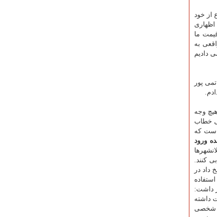
 از خود
 بودم، كم اظهاری
یمت ما
قعی به
 دادیم
تمی پور
 به هیچ وجه
اتی خطاب
 است كه
ه ورود
نشهرها
ی كنند.
 داد در
ز مهر بنده استفاده
ر داشت:
ت داشته
ار شخصی