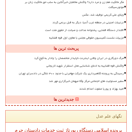
مگر مالکیت هم زن و مرد دارد؟ واکنش مخاطبان خبرآنلاین به سلب حق مالکیت زنان بر
موتورسیکلت
ویلای علی کریمی توقیف شد، عکس
ترتیبات امنیتی در منطقه غرب آسیا، دیگر به قبل برنمی گردد
اقتدار دستگاه قضایی، پشتوانه عدالت و صیانت از حقوق ملت است
جزییات نشست کمیسیون حقوقی مجلس با معاون اول قوه قضائیه
پربحث ترین ها
مرگ دورکاری در ایران وقتی اینترنت ناپایدار متخصصان را وادار به کوچ کرد
واکنش قوه قضاییه به ادعای شناسایی محل استقرار شهید لاریجانی
رسیدگی به پرونده کلاهبرداری یک شرکت مهاجرتی با حدود ۳۰۰ شاکی در دادسرای تهران
سفیر مسئولیت های اجتماعی مرکز وکلا میهمان خبرگزاری مهر شد
امید بهزاد و پوریا صفوت اعدام شدند
جدیدترین ها
تگهای علم عدل
پرونده
اسلامی
دستگاه
رپورتاژ
ثبت
خدمات
دادستان
جرم