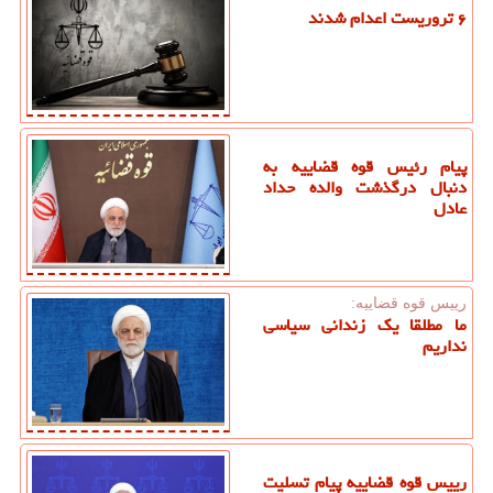
۶ تروریست اعدام شدند
پیام رئیس قوه قضاییه به
دنبال درگذشت والده حداد
عادل
رییس قوه قضاییه:
ما مطلقا یک زندانی سیاسی
نداریم
رییس قوه قضاییه پیام تسلیت