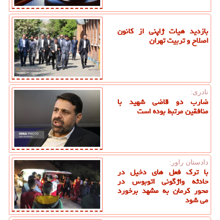
بازدید هیات ژاپنی از کانون
اصلاح و تربیت تهران
نادری:
ضارب دو قاضی شهید با
منافقین مرتبط بوده است
دادستان راور:
با ترک فعل های دخیل در
حادثه واژگونی اتوبوس در
محور کرمان به مشهد برخورد
می شود