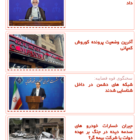
داد
آخرین وضعیت پرونده کوروش
کمپانی
سخنگوی قوه قضاییه:
شبکه های دشمن در داخل
شناسایی شدند
جبران خسارات خودرو های
صدمه دیده در جنگ بر عهده
دولت یا شرکت بیمه گر؟