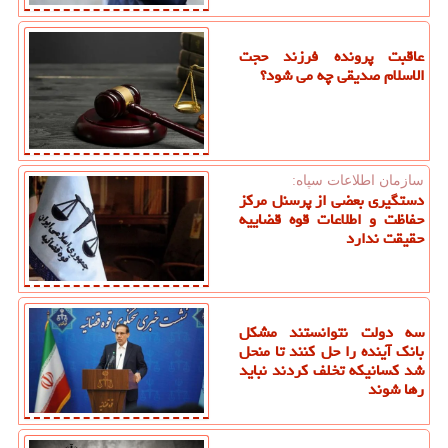
عاقبت پرونده فرزند حجت
الاسلام صدیقی چه می شود؟
سازمان اطلاعات سپاه:
دستگیری بعضی از پرسنل مرکز
حفاظت و اطلاعات قوه قضاییه
حقیقت ندارد
سه دولت نتوانستند مشکل
بانک آینده را حل کنند تا منحل
شد کسانیکه تخلف کردند نباید
رها شوند