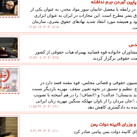
 پایین آوردن جرم نداشته
در رابطه با معضل خانمان سوز مواد مخدر، به عنوان یکی از
بشر مطرح است. این مجازات در ایران به عنوان ابزاری
رود و همیشه مورد انتقاد شدید نهادهای حقوق بشری، سازمان
۱۴۰۴/۰۸/۱۵ ۱۲:۵۶:۱۸
ت.
قدس
اوران خانواده قوه قضاییه بهمراه هیات حقوقی از کشور
۱۴۰۴/۰۷/۲۵ ۱۲:۵۹:۰۷
ت حقوقی برگزار کردند.
میسیون حقوقی و قضائی مجلس، قوه مقننه قصد دارد در
تنظیم و تنسیق در نحوه تعیین سقف مهریه باردیگر نسبت
 بدنیسان\؛ عدالت\؛ و \؛انصاف\؛ را در هم آمیخته با تصویب
 \؛جان مردان را از تاوان مهلکه سنگین مهریه زنان ایرانی
۱۴۰۴/۰۶/۲۱ ۱۱:۵۷:۴۲
شده به دادگستری کاهش دهد.
 وزرای کابینه دولت یمن
۱۴۰۴/۰۶/۱۱ ۰۹:۳۱:۳۴
 کابینه دولت یمن پیامی صادر کرد.