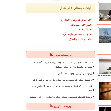
لینک دوستان علم عدل
خرید و فروش خودرو
طراحی سایت
فیش حج
قیمت بیسیم باوفنگ
کوتاه کننده لینک
پربیننده ترین ها
مگر مالکیت هم زن و مرد دارد؟ واکنش مخاطبان خبرآنلاین به
سلب حق مالکیت زنان بر موتورسیکلت
ویلای علی کریمی توقیف شد، عکس
ترتیبات امنیتی در منطقه غرب آسیا، دیگر به قبل برنمی گردد
اقتدار دستگاه قضایی، پشتوانه عدالت و صیانت از حقوق ملت
است
جزییات نشست کمیسیون حقوقی مجلس با معاون اول قوه قضائیه
پربحث ترین ها