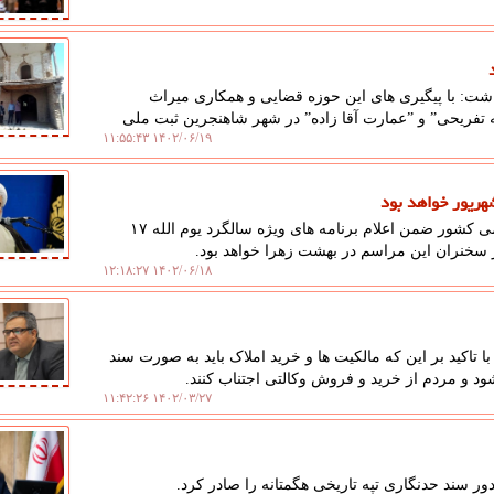
شت: با پیگیری های این حوزه قضایی و همکاری میراث
فرهنگی شهرستان های رزن و درگزین، دو اثر تاریخی ˮبرکه تفریحیˮ و ˮعمارت آقا زادهˮ در شهر شاهنجرین ثبت ملی
۱۴۰۲/۰۶/۱۹ ۱۱:۵۵:۴۳
به گزارش علم عدل، معاون شورای هماهنگی تبلیغات اسلامی کشور ضمن اعلام برنامه های ویژه سالگرد یوم الله ۱۷
سخنران این مراسم در بهشت زهرا خواهد بود.
۱۴۰۲/۰۶/۱۸ ۱۲:۱۸:۲۷
 تاکید بر این که مالکیت ها و خرید املاک باید به صورت سند
و مردم از خرید و فروش وکالتی اجتناب کنند.
۱۴۰۲/۰۳/۲۷ ۱۱:۴۲:۲۶
 سند حدنگاری تپه تاریخی هگمتانه را صادر کرد.