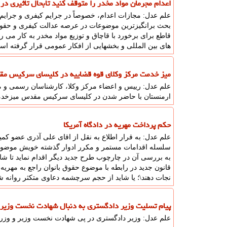
اعدام مجرمان مواد مخدر را متوقف کنید تابحال تاثیری در
علم عدل: مجازات اعدام، خصوصاً در جرایم کیفری و جرایم 
بحث برانگیزترین موضوعات در عرصه عدالت کیفری و حقوق 
قاطع برای برخورد با قاچاق و توزیع مواد مخدر به کار می 
های بین المللی و بخشهایی از افکار عمومی قرار گرفته اس
میز خدمت مرکز وکلای قوه قضاییه در کلیسای سرکیس م
علم عدل: رییس و اعضاء مرکز وکلا، کارشناسان رسمی و مش
ارمنستان با حاضر شدن در کلیسای سرکیس مقدس میزخدم
حکم پرداخت مهریه در دادگاه آمریکا
علم عدل: به قرار اطلاع به نقل از اقای علی آذری عضو ک
سلسله اقدامات مستمر و مکرر ادوار گذشته خویش موضوع 
به بررسی آن در چارچوب طرح جدید دیگر اقدام نماید تا شاید
قانون جدید در رابطه با موضوع حقوق بانوان راجع به مهریه،
نجات دهند\؛ یا شاید از حجم سرچشمه دعاوی متکثر روانه 
پیام تسلیت وزیر دادگستری به دنبال شهادت نخست وزیر و
علم عدل: وزیر دادگستری در پی شهادت نخست وزیر و وزرای