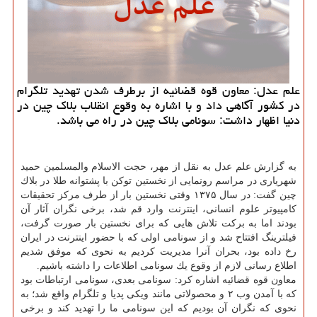
علم عدل: معاون قوه قضائیه از برطرف شدن تهدید تلگرام
در كشور آگاهی داد و با اشاره به وقوع انقلاب بلاك چین در
دنیا اظهار داشت: سونامی بلاك چین در راه می باشد.
به گزارش علم عدل به نقل از مهر، حجت الاسلام والمسلمین حمید
شهریاری در مراسم رونمایی از نخستین توكن با پشتوانه طلا در بلاك
چین گفت: در سال ۱۳۷۵ وقتی نخستین بار از طرف مركز تحقیقات
كامپیوتر علوم انسانی، اینترنت وارد قم شد، برخی نگران آثار آن
بودند اما به بركت تلاش هایی كه برای نخستین بار صورت گرفت،
فیلترینگ افتتاح شد و از سونامی اولی كه با حضور اینترنت در ایران
رخ داده بود، بحران آنرا مدیریت كردیم به نحوی كه موفق شدیم
اطلاع رسانی لازم از وقوع یك سونامی اطلاعات را داشته باشیم.
معاون قوه قضائیه اشاره كرد: سونامی بعدی، سونامی ارتباطات بود
كه با آمدن وب ۲ و محصولاتی مانند ویكی پدیا و تلگرام واقع شد؛ به
نحوی كه نگران آن بودیم كه این سونامی ما را تهدید كند و برخی