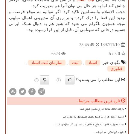
چالش كند اما به هر حال می توان آنرا هم مدیریت كرد.
حجت الاسلام والمسلمین تاكید كرد: اگر نتوانیم به موقع فرصت و
تهدید این فضا را درك كرده و بر روی آن مدیریتی اعمال نماییم،
نتیجه همچون تلگرام می شود كه هنوز هم به دنبال شبكه ایرانی
هستیم درحالی كه سونامی آن، قبل از این فرا رسیده بود.
1397/11/10
23:45:49
6523
5
/
5.0
تگهای خبر:
اسناد
,
ثبت
,
سازمان ثبت اسناد
,
فناوری
این مطلب را می پسندید؟
(0)
(1)
تازه ترین مطالب مرتبط
یارانه 300 معاند خارج نشین قطع شد
ارسال ۱۵۰ هزار پرونده تخلف اقتصادی به تعزیرات
سند تحول دفاتر ازدواج و طلاق در دستور کار سازمان ثبت
عارف خوشکار اعدام شد