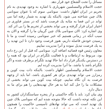
مسائل را تحت الشعاع خود قرار دهد.
حجت الاسلام والمسلمین شهریاری با اشاره به وجود تهدیدی به نام
تحریم در ایران اظهار داشت: سونامی سوم كه با عنوان سونامی
بلاك چین شناخته می شود، بااینكه یك تهدید به شمار رفته اما می
تواند در این فضا به مثابه یك فرصت باشد كه در بستر فناوری در
اختیار ایران قرار گرفته و می تواند بخشی از تحریم ها را بی اثر كند.
وی اشاره كرد: الان سونامی بلاك چین گریبان ما را گرفته و الان به
سبب آنكه در زمانی هستیم كه خبر سونامی رسیده است و ما تا
رسیدن خودش فاصله داریم، هنوز فرصت وجود دارد تا این تهدید را
به یك فرصت تبدیل نموده و آنرا مدیریت نماییم.
معاون رئیس قوه قضائیه اضافه كرد: سونامی كه قبل از این رخ داده
بود، مربوط به ارتباطات و با فعالیت تلگرام در ایران بود كه همه را
در دسترس یكدیگر قرار داد اما حالا تهدید تلگرام برطرف شده و اگر
تلگرام باشد یا نباشد، ما آنرا مدیریت كرده ایم.
حجت الاسلام والمسلمین اظهار داشت: بااینكه ذات بیت كوین و
رمزارز می تواند تهدیدی برای هر كشوری باشد، اما باید از وجهه
فرصت به آن نگاه نماییم، چونكه بیت كوین می تواند بخشی از
مشكلات ما را حل كند اما به هر حال تهدیدهایی را هم برای ما به
دنبال دارد.
وی بیان كرد: باید با نگاه حاكمیتی و از پنجره سیاستگذاران كشور به
این نكته توجه داشت كه حالا متوجه شده ایم كه سونامی بلاك چین
یك تهدید است كه می تواند نهادهای تأسیسی حاكمیت را همچون
بانك ها، سازمان
ثبت
اسناد
و آژانس های معاملات ملكی، گرفتار