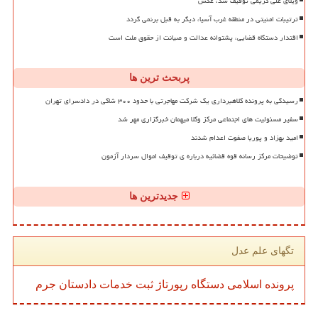
ویلای علی کریمی توقیف شد، عکس
ترتیبات امنیتی در منطقه غرب آسیا، دیگر به قبل برنمی گردد
اقتدار دستگاه قضایی، پشتوانه عدالت و صیانت از حقوق ملت است
پربحث ترین ها
رسیدگی به پرونده کلاهبرداری یک شرکت مهاجرتی با حدود ۳۰۰ شاکی در دادسرای تهران
سفیر مسئولیت های اجتماعی مرکز وکلا میهمان خبرگزاری مهر شد
امید بهزاد و پوریا صفوت اعدام شدند
توضیحات مرکز رسانه قوه قضائیه درباره ی توقیف اموال سردار آزمون
جدیدترین ها
تگهای علم عدل
پرونده
اسلامی
دستگاه
رپورتاژ
ثبت
خدمات
دادستان
جرم