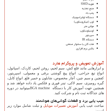
هویه SMD
منبع تغذیه
پمپ باد
دستگاه اولتراسونیک
لوپ (میکروسکوپ)
مولتی متر
اوسیلوسکوپ
سپریتور
دستگاه IR
هات گان یا سشوار صنعتی
باکس نرم افزاری
آموزش تعویض و پروگرام هارد
و ابزارهایی مانند قلع کش، سیم لحیم، روغن لحیم، کاردک، اسپاتول،
انواع تیغ جراحی، انواع پیچ گوشتی برقی و معمولی، اسپریتور،
کفچین و سیم چین، آچار مخصوص، شابلون و خمیر قلع, انواع کابل،
گیره رومیزی، سیم لاکی، تینر فوری و فلکس یاد داده خواهد شد و
همچنین جهت آموزش کار با دستگاه
BGA machine
میتوانید در دوره
های جداگانه ثبت نام و شرکت کنید.
عیب یابی برد و قطعات گوشی‌های هوشمند
مباحث عیب یابی
آموزش تعمیرات موبایل
و تبلت شامل موارد زیر
است: