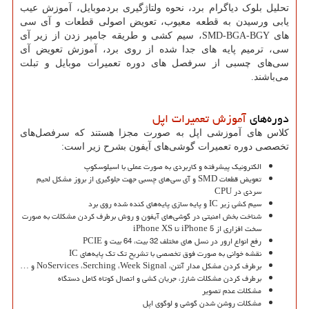
تحلیل بلوک دیاگرام برد، نحوه ولتاژگیری بردموبایل، آموزش عیب
یابی ورسیدن به قطعه معیوب، تعویض اصولی قطعات و آی سی
های
SMD-BGA-BGY
، سیم کشی و طریقه جامپر زدن از زیر آی
سی، ترمیم پایه های جدا شده از روی برد، آموزش تعویض آی
سی‌های چسبی از سرفصل های دوره تعمیرات موبایل و تبلت
می‌باشند.
دوره‌های
آموزش تعمیرات اپل
کلاس های آموزشی اپل به صورت مجزا هستند که سرفصل‌های
تخصصی دوره تعمیرات گوشی‌های آیفون بشرح زیر است:
الکترونیک پیشرفته و کاربردی به صورت عملی با اسیلوسکوپ
تعویض قطعات SMD و آی سی‌های چسبی جهت جلوگیری از بروز مشکل لحیم
سردی در CPU
سیم کشی زیر IC و پایه سازی پایه‌های کنده شده روی برد
شناخت بخش امنیتی در گوشی‌های آیفون و روش برطرف کردن مشکلات به صورت
سخت افزاری از iPhone 5 تا iPhone XS
رفع انواع ارور در نسل های مختلف 32 بیت، 64 بیت و PCIE
نقشه خوانی به صورت فوق تخصصی با تشریح تک تک پایه‌های IC
برطرف کردن مشکل مدار آنتن، NoServices ،Serching ،Week Signal و …
برطرف کردن مشکلات شارژ، جریان کشی و اتصال کوتاه کامل دستگاه
مشکلات عدم تصویر
مشکلات روشن شدن گوشی و لوگوی اپل