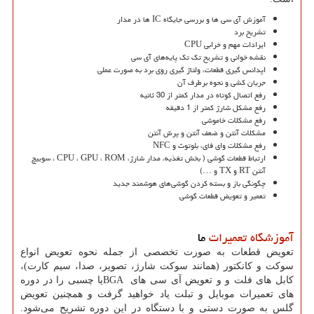
آموزش آی سی ها و بررسی جایگاه IC ها در مدار
تشریح برد
ایرادات مهم و خرابی CPU
نقشه خوانی و تشریح تک تک پایه‌های آی سی‌
اپدانس گیری قطعات، ولتاژ گیری روی برد به صورت عملی
جریان کشی و نحوه برطرف آن
رفع اتصال کوتاه در مدار کمتر از 30 ثانیه
رفع مشکل شارژ کمتر از 1 دقیقه
رفع مشکلات خاموشی
مشکلات آنتن و ضعف آنتن و پرش آنتن
رفع مشکلات وای فای، بلوتوث و NFC
ارتباط قطعات گوشی ( بخش تغذیه، مدار شارژ، CPU ، GPU ، ROM ، سوییچ
آنتن RT و TX و …)
چگونگی باز و بسته کردن گوشی‌های هوشمند جدید
تعمیر و تعویض قطعات گوشی
آموزشگاه تعمیرات
ما
تعویض قطعات به صورت تخصصی از جمله نحوه تعویض انواع
سوکت و کانکتور (همانند سوکت شارژ، تصویر، صدا، سیم کارت)،
کابل های فلت و و تعویض آی سی های
BGA
یا چسبی را در دوره
های تعمیرات موبایل و تبلت یاد خواهید گرفت و همچنین تعویض
گلس به صورت دستی و با دستگاه در این دوره تشریح می‌شود.