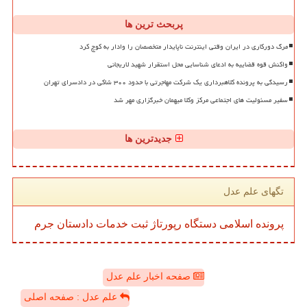
پربحث ترین ها
مرگ دورکاری در ایران وقتی اینترنت ناپایدار متخصصان را وادار به کوچ کرد
واکنش قوه قضاییه به ادعای شناسایی محل استقرار شهید لاریجانی
رسیدگی به پرونده کلاهبرداری یک شرکت مهاجرتی با حدود ۳۰۰ شاکی در دادسرای تهران
سفیر مسئولیت های اجتماعی مرکز وکلا میهمان خبرگزاری مهر شد
جدیدترین ها
تگهای علم عدل
پرونده
اسلامی
دستگاه
رپورتاژ
ثبت
خدمات
دادستان
جرم
صفحه اخبار علم عدل
علم عدل : صفحه اصلی