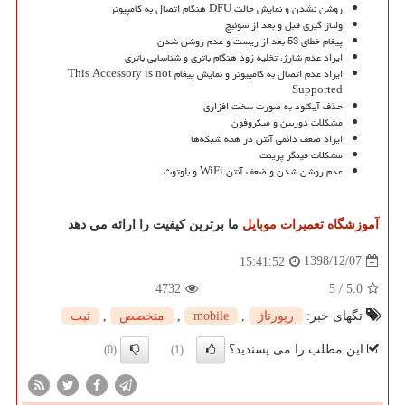
روشن نشدن و نمایش حالت DFU هنگام اتصال به کامپیوتر
ولتاژ گیری قبل و بعد از سوئیچ
پیغام خطای 53 بعد از ریست و عدم روشن شدن
ایراد عدم شارژ، تخلیه زود هنگام باتری و شناسایی باتری
ایراد عدم اتصال به کامپیوتر و نمایش پیغام This Accessory is not
Supported
حذف آیکلود به صورت سخت افزاری
مشکلات دوربین و میکروفون
ایراد ضعف دائمی آنتن در همه شبکه‌ها
مشکلات فینگر پرینت
عدم روشن شدن و ضعف آنتن WiFi و بلوتوث
آموزشگاه تعمیرات موبایل
ما برترین کیفیت را ارائه می دهد
1398/12/07
15:41:52
4732
5
/
5.0
تگهای خبر:
رپورتاژ
,
mobile
,
متخصص
,
ثبت
این مطلب را می پسندید؟
(0)
(1)