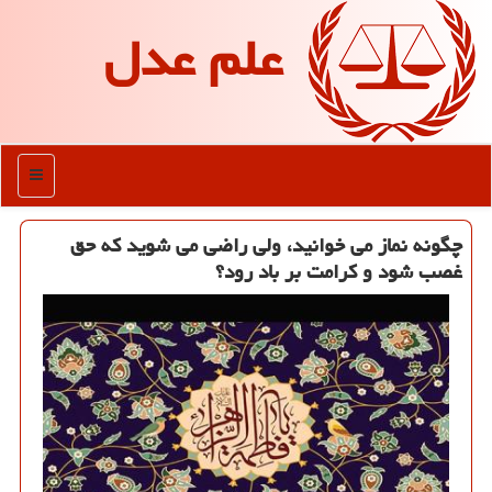
علم عدل
منو
چگونه نماز می ‏خوانید، ولی راضی می ‏شوید كه حق
غصب شود و كرامت بر باد رود؟