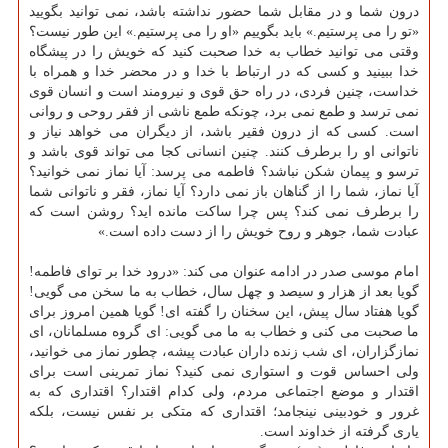
درون شما و در مقابل شما حضور نداشته باشد، نمی ‏توانید بگویید
«تو را می ‏پرستیم.» باید بگوییم «او را می ‏پرستیم.» این طور نیست؟
وقتی می ‏توانید خطاب به خدا صحبت كنید كه خویش را در پیشگاه
خدا ببینید و كسی كه در ارتباط با خدا و در محضر خدا و همراه با
خداست، چنین فردی، در راه حق قوی و نیرومند است و انسان قوی
نمی ‏ترسد و طمع نمی ‏برد، چونكه طمع ناشی از فقر روحی و روانی
است. كسی كه از درون فقیر باشد، از دیگران می ‏خواهد نیاز و
ناتوانی او را برطرف كنند. چنین انسانی كجا می ‏تواند قوی باشد و
ترسو و پیمان شكن نباشد؟ فاطمه می ‏پرسد: آیا نماز نمی ‏خوانید؟
آیا نماز، شما را از گناهان باز نمی ‏دارد؟ آیا نماز، فقر و ناتوانی شما
را برطرف نمی ‏كند؟ پس چرا ساكت مانده‏ اید؟ روشن است كه
عبادت شما، جوهر و روح خویش را از دست داده است.»
امام موسی صدر در ادامه عنوان می كند: «درود خدا بر توای فاطمه!
گویا بعد از هزار و سیصد و چهل سال، خطاب به ما سخن می ‏گویی!
گویا هفتاد سال پیش، این سخنان را گفته ‏ای! گویا همین امروز برای
ما صحبت می ‏كنی و خطاب به ما می ‏گویی: ای گروه مسلمانان، ای
نمازگزاران، ای شب‏ زنده ‏داران عبادت‏ پیشه، چطور نماز می ‏خوانید،
ولی احساس قوت و استواری نمی ‏كنید؟ نماز تمرینی است برای
اقتدار و موضع اجتماعی مردم، ولی كدام اقتدار؟ اقتداری كه به
غرور و خودبینی نینجامد؛ اقتداری كه متكی بر نفس نیست، بلكه
یاری گرفته از خداوند است.