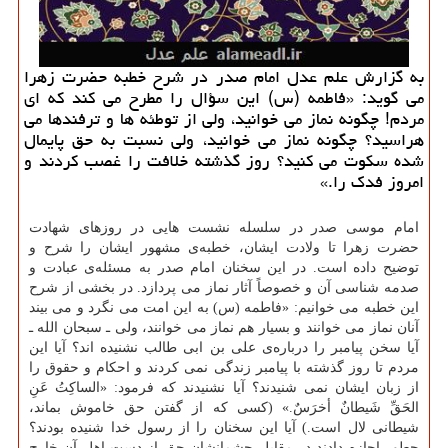
به گزارش علم عدل امام صدر در شرح خطبه حضرت زهرا
می گوید: «فاطمه (س) این سؤال را مطرح می ‏كند كه ای
مردم! چگونه نماز می ‏خوانید، ولی از توطئه‏ ها و ترفندها می
‏هراسید؟ چگونه نماز می ‏خوانید، ولی نسبت به حق پایمال‏
شده سكوت می ‏كنید؟ روز گذشته خلافت را غصب كردند و
امروز فدك را.»
امام موسی صدر در سلسله نشست هایی در روزهای شهادت
حضرت زهرا تا ولادت ایشان، خطبه‌ی مشهور ایشان را شرح و
توضیح داده است. در این سخنان امام صدر به مسئله‌ی عبادت و
صدمه شناسی آن و خصوصاً آثار نماز می پردازد. در بخشی از شرح
این خطبه می خوانیم: «فاطمه (س) به این امت می ‏نگرد و می ‏بیند
آنان نماز می ‏خوانند و بسیار هم نماز می ‏خوانند، ولی ـ سبحان الله ـ
آیا سخن پیامبر را درباره‌ی علی بن ابی طالب نشنیده ‏اند؟ آیا این
مردم تا روز گذشته با پیامبر زندگی نمی ‏كردند و احكام و حقوق را
از زبان ایشان نمی ‏شنیدند؟ آیا نشنیدند كه فرمود: «الساكِتُ عَنِ
الحَقِّ شَیطانٌ أخرَسٌ.» (كسی كه از گفتن حق خاموش بماند،
شیطانی لال است.) آیا این سخنان را از رسول خدا شنیده بودند؟
چطور اجازه دادند در مقابل چشمانشان حق از دست اهل آن خارج