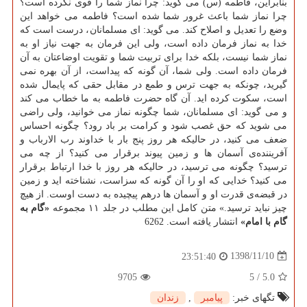
بنابراین، فاطمه (س) می ‏گوید: چرا نماز شما را قوی نكرده است؟
چرا نماز شما باعث غرور شما شده است؟ فاطمه می ‏خواهد این
وضع را تعدیل و اصلاح كند. می ‏گوید: ای مسلمانان، درست است كه
خدا به نماز فرمان داده است، ولی این فرمان به جهت نیاز او به
نماز شما نیست، بلكه خدا برای تربیت شما و تقویت اوضاعتان به آن
فرمان داده است. ولی شما، آن گونه كه پیداست، از آن بهره نمی
‏‏گیرید، چونكه به جهت ترس و طمع در مقابل حقی كه پایمال شده
است، سكوت كرده ‏اید. آن گاه حضرت فاطمه به ما خطاب می كند
و می ‏گوید: ای مسلمانان، شما چگونه نماز می ‏خوانید، ولی راضی
می ‏شوید كه حق غصب شود و كرامت بر باد رود؟ چگونه احساس
ضعف می ‏كنید، در حالیكه هر روز پنج بار با خداوند رب الارباب و
آفریننده‌ی آسمان‏ ها و زمین پیوند برقرار می ‏كنید؟ از چه می
‏ترسید؟ چگونه می ‏ترسید، در حالیكه هر روز با خدا ارتباط برقرار
می كنید؟ خدایی كه او را آن گونه كه سزاست، نشناخته ‏اید و زمین
در قبضه‌ی قدرت او و آسمان ها درهم پیچیده به دست اوست. از هیچ
چیز نباید ترسید.» متن كامل این مطلب در جلد ۱۱ مجموعه
«گام به
گام با امام»
انتشار یافته است. 6262
1398/11/10
23:51:40
9705
5
/
5.0
تگهای خبر:
پیامبر
,
زندان