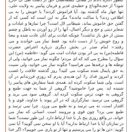
شود؟ از حجـةالوداع و خطبه‌ی غدیر و فرمان پیامبر به ولایت علی،
تنها چهار ماه گذشته بود. آیا فراموش كردند؟ یا خویش را به بی‏
اطلاعی زدند؟ یا ساكت ماندند؟ مگر نه این است كه كسی كه از
گفتن حق خاموش بماند، شیطانی لال است؟ چرا نمازها و عبادات و
شعایر دینی و حج و دیگر اعمال، آنها را از رو آوردن به باطل و چشم
بستن از حق باز نداشت؟ چونكه عبادت برای آنان عادت شده و معنا
و روح خویش را از دست داده بود. فقط نماز می ‏خواندند و می
‏رفتند.» امام صدر در بخش دیگری درباره اعتراض حضرت
فاطمه(س) به بی اثر بودن عبادات امت می گوید: «فاطمه (س) این
سؤال را مطرح می ‏كند كه ای مردم! چگونه نماز می ‏خوانید، ولی از
توطئه‏ ها و ترفندها می ‏هراسید؟ چگونه نماز می ‏خوانید، ولی نسبت
به حق پایمال‏ شده سكوت می ‏كنید؟ روز گذشته خلافت را غصب
كردند و امروز فدك را؛ این هدیه‌ی پدرم كه روزیِ فرزندانم در آن
است. ولی شما سكوت كرده ‏اید. همه‌ی شما سفارش ‏های پیامبر را
شنیده ‏اید. پس چرا خاموشید؟ گروهی از شما به جهت طمع و
گروهی به جهت ترس سكوت كرده ‏اید. گروهی سود می ‏برید و
گروهی می ‏ترسید. نمازگزاری كه در اثر پیوند با خداوند، قوی و با
اقتدار است، نه می ‏ترسد و نه طمع می ‏ورزد. چرا نمی ‏ترسد و
طمع نمی ‏برد؟ چون قوی و نیرومند است. انسانی كه نماز می
‏خواند، در واقع روزی پنج بار با خدا ارتباط دارد. این طور نیست؟ شما
در نمازتان آیا با خدا ارتباط ندارید؟ آیا با او سخن نمی ‏گویید؟ آیا نمی
‏گویید: «تن ها تو را می ‏پرستیم و تنها از تو یاری می ‏جوییم؟» اگر خدا