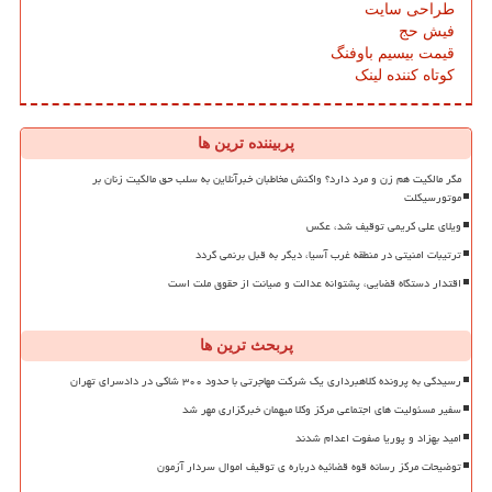
طراحی سایت
فیش حج
قیمت بیسیم باوفنگ
کوتاه کننده لینک
پربیننده ترین ها
مگر مالکیت هم زن و مرد دارد؟ واکنش مخاطبان خبرآنلاین به سلب حق مالکیت زنان بر
موتورسیکلت
ویلای علی کریمی توقیف شد، عکس
ترتیبات امنیتی در منطقه غرب آسیا، دیگر به قبل برنمی گردد
اقتدار دستگاه قضایی، پشتوانه عدالت و صیانت از حقوق ملت است
پربحث ترین ها
رسیدگی به پرونده کلاهبرداری یک شرکت مهاجرتی با حدود ۳۰۰ شاکی در دادسرای تهران
سفیر مسئولیت های اجتماعی مرکز وکلا میهمان خبرگزاری مهر شد
امید بهزاد و پوریا صفوت اعدام شدند
توضیحات مرکز رسانه قوه قضائیه درباره ی توقیف اموال سردار آزمون