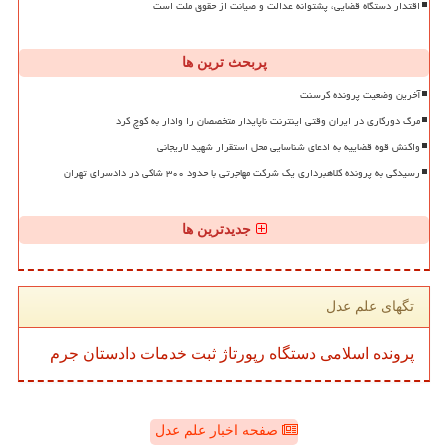
اقتدار دستگاه قضایی، پشتوانه عدالت و صیانت از حقوق ملت است
پربحث ترین ها
آخرین وضعیت پرونده کرسنت
مرگ دورکاری در ایران وقتی اینترنت ناپایدار متخصصان را وادار به کوچ کرد
واکنش قوه قضاییه به ادعای شناسایی محل استقرار شهید لاریجانی
رسیدگی به پرونده کلاهبرداری یک شرکت مهاجرتی با حدود ۳۰۰ شاکی در دادسرای تهران
جدیدترین ها
تگهای علم عدل
پرونده
اسلامی
دستگاه
رپورتاژ
ثبت
خدمات
دادستان
جرم
صفحه اخبار علم عدل