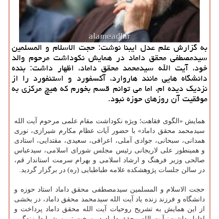
به گزارش علم عدل ایبنا نوشت: حجت الاسلام و المسلمین
سیدمصطفی محقق داماد در همایش نكوداشت مرحوم والد
خود، آیت الله سیدمحمد محقق داماد، اظهار داشت: بنده
دانشگاه هایی مانند هاروارد، آكسفورد و استنفورد را از
نزدیك دیده ام، اما می توانم قسم بخورم كه هیچ مركزی به
موفقیت آن روزهای حوزه نبود.
همایش «الگوی فقاهت؛ ویژه نكوداشت مقام علمی مرحوم آیت الله
سیدمحمد محقق داماد» با حضور آیات عظام مكارم شیرازی، نوری
همدانی، سبحانی، جوادی آملی، اعرافی، سعیدی، مقتدایی، استادی
و همینطور علی لاریجانی رئیس مجلس شورای اسلامی، سیدعباس
صالحی وزیر فرهنگ و ارشاد اسلامی و بهرام سرمت استاندار قم،
در سالن جلسات پژوهشكده علامه طباطبایی (ره) در برگزار گردید.
حجت الاسلام و المسلمین سیدمصطفی محقق داماد استاد حوزه و
دانشگاه و فرزند زنده یاد آیت الله سیدمحمد محقق داماد، در بخشی
از این همایش به تشریح روحیات آیت الله محقق داماد پرداخت و
اظهار داشت: آیت الله محقق داماد در سخت ترین شرایط زندگی،