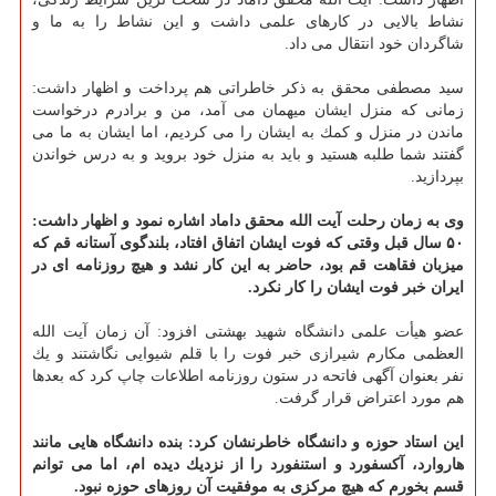
نشاط بالایی در كارهای علمی داشت و این نشاط را به ما و
شاگردان خود انتقال می داد.
سید مصطفی محقق به ذكر خاطراتی هم پرداخت و اظهار داشت:
زمانی كه منزل ایشان میهمان می آمد، من و برادرم درخواست
ماندن در منزل و كمك به ایشان را می كردیم، اما ایشان به ما می
گفتند شما طلبه هستید و باید به منزل خود بروید و به درس خواندن
بپردازید.
وی به زمان رحلت آیت الله محقق داماد اشاره نمود و اظهار داشت:
۵۰ سال قبل وقتی كه فوت ایشان اتفاق افتاد، بلندگوی آستانه قم كه
میزبان فقاهت قم بود، حاضر به این كار نشد و هیچ روزنامه ای در
ایران خبر فوت ایشان را كار نكرد.
عضو هیأت علمی دانشگاه شهید بهشتی افزود: آن زمان آیت الله
العظمی مكارم شیرازی خبر فوت را با قلم شیوایی نگاشتند و یك
نفر بعنوان آگهی فاتحه در ستون روزنامه اطلاعات چاپ كرد كه بعدها
هم مورد اعتراض قرار گرفت.
این استاد حوزه و دانشگاه خاطرنشان كرد: بنده دانشگاه هایی مانند
هاروارد، آكسفورد و استنفورد را از نزدیك دیده ام، اما می توانم
قسم بخورم كه هیچ مركزی به موفقیت آن روزهای حوزه نبود.