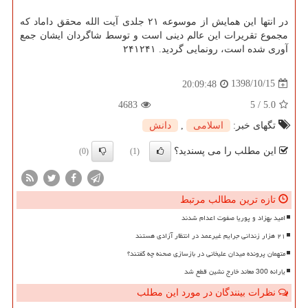
در انتها این همایش از موسوعه ۲۱ جلدی آیت الله محقق داماد كه
مجموع تقریرات این عالم دینی است و توسط شاگردان ایشان جمع
آوری شده است، رونمایی گردید. ۲۴۱۲۴۱
1398/10/15
20:09:48
4683
5
/
5.0
تگهای خبر:
اسلامی
,
دانش
این مطلب را می پسندید؟
(0)
(1)
تازه ترین مطالب مرتبط
امید بهزاد و پوریا صفوت اعدام شدند
۲۱ هزار زندانی جرایم غیرعمد در انتظار آزادی هستند
متهمان پرونده میدان علیخانی در بازسازی صحنه چه گفتند؟
یارانه 300 معاند خارج نشین قطع شد
نظرات بینندگان در مورد این مطلب