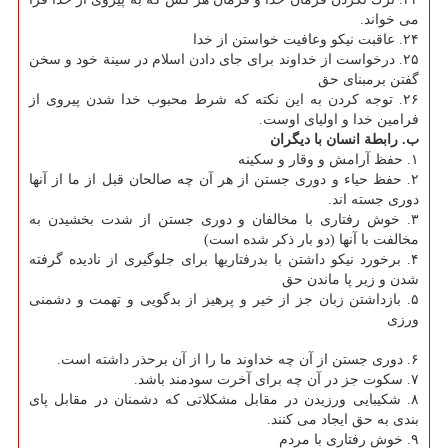
می خواند.
۲۴. عاقبت نیكو وعافیت خواستن از خدا
۲۵. درخواست از خداوند برای جای دادن اسلام در سینة خود و سخن
گفتن برمبنای حق
۲۶. توجه كردن به این نكته كه شرط محبوب خدا شدن پیروی از
فرامین خدا و اولیای اوست.
ب. رابطة انسان با دیگران
۱. حفظ آرامش و وقار و سكینه
۲. حفظ حیاء و دوری جستن از هر آن چه صالحان قبل از ما از آنها
دوری جسته اند.
۳. خوش رفتاری با مخالفان و دوری جستن از شدت بخشیدن به
مخالفت با آنها (دو بار ذكر شده است)
۴. برخورد نیكو داشتن با بدرفتاریها برای جلوگیری از نادیده گرفته
شدن و زیر پا ماندن حق
۵. بازداشتن زبان جز از خیر و پرهیز از بدگویی و تهمت و دشمنی
ورزی
۶. دوری جستن از آن چه خداوند ما را از آن برحذر داشته است.
۷. سكوت جز در آن چه برای آخرت سودمند باشد.
۸. شكیبایی ورزیدن در مقابل مشكلاتی كه دشمنان در مقابل پای
بندی به حق ایجاد می كنند.
۹. خوش رفتاری با مردم