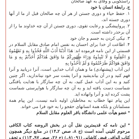
راستگویی و وفای به عهد صالحان
ج. رابطة انسان با خود
۱. حفظ حیاء و دوری جستن از هر آن چه صالحان قبل از ما از آنها
دوری جسته اند،
۲. پرواپیشگی و رعایت تقوی، دوری جستن از آن چه خداوند ما را از
آن برحذر داشته است.
۳. نیكی كردن به جسم و جان خود
۴. اطاعت از خدا برای احسان به نفس امام صادق مقابل السلام در
قسمتی از این نامه فرموده اند: هَذَا أَدَبُنَا أَدَبُ اللَّهِ فَخُذُوا بِهِ وَ تَفَهَّمُوهُ
وَ اعْقِلُوهُ وَ لَا تَنْبِذُوهُ وَرَاءَ ظُهُورِكُمْ مَا وَافَقَ هُدَاكُمْ أَخَذْتُمْ بِهِ وَ مَا
وَافَقَ هَوَاكُمْ طَرَحْتُمُوهُ وَ لَمْ تَأْخُذُوا بِهِ
این آداب (پیشنهادی) ما و همان آداب خدایی است، آنرا دریابید و آنرا
فهم كنید و در آن بیاندیشید و آنرا پشت سر خود نیناندازید، اگر چنین
كنید و به این آداب عمل كنید، به آن چه سازگار با هدایت یافتگی
شماست دست یافته اید و به آن چه سازگار با هواپرستی شماست
پشت كرده اید و آنرا وانهاده اید.
این پیام تنها خطاب به مخاطبان اولیه نامه نیست، این پیام همة
مسلمانان و بلكه همة انسانهای حقجو را به خود فرا می خواند.
* عضو هیأت علمی دانشگاه باقر العلوم مقابل السلام
* این نامه كه قدیمترین نقل آن در بخش الروضه كتاب الكافی
مرحوم كلینی آمده است (ج ۸، صص ۲ـ۱۴) در منابع دیگر همچون
كتاب الوافی فیض كاشانی (۱۰۹۱ق.) (ج ۲۶، صص ۹۷ـ ۱۱۳) و تحف