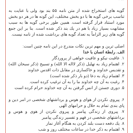
گویه های استخراج شده از متن نامه ۵۵ بند بود ولی با عنایت به
تناسب برخی گویه ها با دو بخش مختلف، این گونه ها در هر دو بخش
مورد استناد قرار گرفته است. همین طور برخی گویه ها به سبب
مشابهت بسیار زیاد با هم در یك بند ذكر شده است. بنا بر این جمع
گویه های زیر الزاماً به تعداد گویه های برداشت شده از نامه نیست.
اصلی ترین و مهم ترین نكات مندرج در این نامه چنین است:
الف. رابطة انسان با خدا
۱. عاقبت نیكو و عافیت خواهی از پروردگار
۲. اهتمام زیاد به تهلیل (ذكر لااله الا الله) و تسبیح (ذكر سبحان الله)
و تقدیس خداوند و خاكساری در مقابل ذات اقدس خداوند
۳. اهتمام زیاد به دعا (دو بار ذكر شده است)
۴. رغبت به آن چه خداوند ما را به آن ترغیب كرده است.
۵. دوری جستن از انس گرفتن به آن چه خداوند حرام كرده است
۶. پیروی نكردن از هوای و هوس و برداشتهای شخصی در امر دین و
پای بندی تمام به حلال و حرامهای الهی
۷. پیروی از زندگی پیامبر و پیروی نكردن از هوی و هوس و
برداشتهای شخصی در فهم و تفسیر زندگی پیامبر
۸. یك دفعه دست بلند كردن به هنگام آغاز نماز
۹. اهتمام به ذكر خدا در ساعات مختلف روز و شب