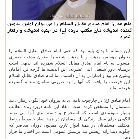
علم عدل: امام صادق مقابل السلام را می توان اولین تدوین
كننده اندیشه های مكتب دوده (ع) در جنبه اندیشه و رفتار
شمرد.
این مسأله تا بدان پایه بود كه حتی امام صادق مقابل السلام را
بعنوان مؤسس مذهب و یا مذهب شیعه را بعنوان مذهب جعفری
منسوب به نام امام صادق مقابل السلام شمرده اند. بدیهی است
برمبنای باور شیعیان اثنی عشریه، این اندیشه ها گرچه نزد امامان
پیشین هم بود و اشاراتی به آن داشتند، اما امام صادق مقابل السلام
این فرصت را یافت كه آنها را به صورتی سامان مند و گسترده
عرضه نماید.
امام صادق (ع) در چارچوب نامه ای به پیروان خود الگوی رفتاری یك
مسلمان را مشخص كرده است. مفاد این نامه دربردارندة مطالب
بسیار سودمندی است كه استخراج و دسته بندی آنها می تواند
الگویی برای سبك زندگی یك مسلمان در همة ابعاد خصوصاً روابط
مختلف مسلمانان در همة ادوار تاریخ همچون دوران معاصر كه
چگونه دیندارانه زیستن یك پرسش عمومی است در اختیار ما قرار
دهد.