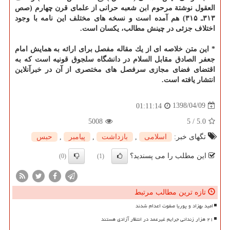
العقول نوشتة مرحوم ابن شعبه حرانی از علمای قرن چهارم (صص
۳۱۳ـ ۳۱۵) هم آمده است و نسخه های مختلف این نامه با وجود
اختلاف جزئی در چینش مطالب، یكسان است.
* این متن خلاصه ای از یك مقاله مفصل برای ارائه به همایش امام
جعفر الصادق مقابل السلام در دانشگاه سلجوق قونیه است كه به
اقتضای فضای مجازی سرفصل های مختصری از آن در خبرآنلاین
انتشار یافته است.
1398/04/09
01:11:14
5008
5
/
5.0
تگهای خبر:
اسلامی
,
بازداشت
,
پیامبر
,
حبس
این مطلب را می پسندید؟
(0)
(1)
تازه ترین مطالب مرتبط
امید بهزاد و پوریا صفوت اعدام شدند
۲۱ هزار زندانی جرایم غیرعمد در انتظار آزادی هستند