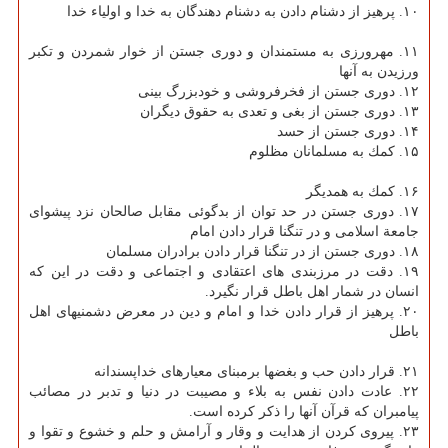
۱۰. پرهیز از دشنام دادن به دشنام دهندگان به خدا و اولیاء خدا
۱۱. مهرورزی به مستمندان و دوری جستن از خوار شمردن و تكبر
ورزیدن به آنها
۱۲. دوری جستن از فخرفروشی و خودبزرگ بینی
۱۳. دوری جستن از بغی و تعدی به حقوق دیگران
۱۴. دوری جستن از حسد
۱۵. كمك به مسلمانان مظلوم
۱۶. كمك به همدیگر
۱۷. دوری جستن در حد توان از بدگوئی مقابل صالحان نزد پیشوای
جامعة اسلامی و در تنگنا قرار دادن امام
۱۸. دوری جستن از در تنگنا قرار دادن برادران مسلمان
۱۹. دقت در مرزبندی های اعتقادی و اجتماعی و دقت در این كه
انسان در شمار اهل باطل قرار نگیرد.
۲۰. پرهیز از قرار دادن خدا و امام و دین در معرض دشمنیهای اهل
باطل
۲۱. قرار دادن حب و بغضها برمبنای معیارهای خداپسندانه
۲۲. عادت دادن نفس به بلاء و مصیبت در دنیا و تدبر در مصائب
پیامبران كه قرآن آنها را ذكر كرده است.
۲۳. پیروی كردن از هدایت و وقار و آرامش و حلم و خشوع و تقوا و