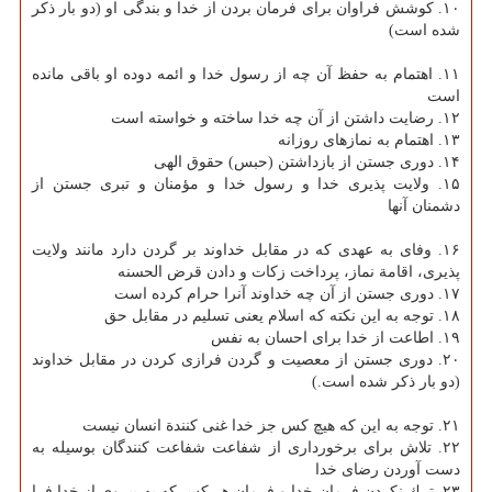
۱۰. كوشش فراوان برای فرمان بردن از خدا و بندگی او (دو بار ذكر
شده است)
۱۱. اهتمام به حفظ آن چه از رسول خدا و ائمه دوده او باقی مانده
است
۱۲. رضایت داشتن از آن چه خدا ساخته و خواسته است
۱۳. اهتمام به نمازهای روزانه
۱۴. دوری جستن از بازداشتن (حبس) حقوق الهی
۱۵. ولایت پذیری خدا و رسول خدا و مؤمنان و تبری جستن از
دشمنان آنها
۱۶. وفای به عهدی كه در مقابل خداوند بر گردن دارد مانند ولایت
پذیری، اقامة نماز، پرداخت زكات و دادن قرض الحسنه
۱۷. دوری جستن از آن چه خداوند آنرا حرام كرده است
۱۸. توجه به این نكته كه اسلام یعنی تسلیم در مقابل حق
۱۹. اطاعت از خدا برای احسان به نفس
۲۰. دوری جستن از معصیت و گردن فرازی كردن در مقابل خداوند
(دو بار ذكر شده است.)
۲۱. توجه به این كه هیچ كس جز خدا غنی كنندة انسان نیست
۲۲. تلاش برای برخورداری از شفاعت شفاعت كنندگان بوسیله به
دست آوردن رضای خدا
۲۳. ترك نكردن فرمان خدا و فرمان هر كس كه به پیروی از خدا فرا