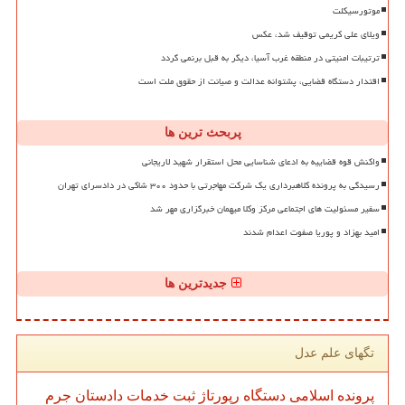
موتورسیکلت
ویلای علی کریمی توقیف شد، عکس
ترتیبات امنیتی در منطقه غرب آسیا، دیگر به قبل برنمی گردد
اقتدار دستگاه قضایی، پشتوانه عدالت و صیانت از حقوق ملت است
پربحث ترین ها
واکنش قوه قضاییه به ادعای شناسایی محل استقرار شهید لاریجانی
رسیدگی به پرونده کلاهبرداری یک شرکت مهاجرتی با حدود ۳۰۰ شاکی در دادسرای تهران
سفیر مسئولیت های اجتماعی مرکز وکلا میهمان خبرگزاری مهر شد
امید بهزاد و پوریا صفوت اعدام شدند
جدیدترین ها
تگهای علم عدل
پرونده
اسلامی
دستگاه
رپورتاژ
ثبت
خدمات
دادستان
جرم