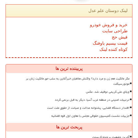
لینک دوستان علم عدل
خرید و فروش خودرو
طراحی سایت
فیش حج
قیمت بیسیم باوفنگ
کوتاه کننده لینک
پربیننده ترین ها
مگر مالکیت هم زن و مرد دارد؟ واکنش مخاطبان خبرآنلاین به سلب حق مالکیت زنان بر
موتورسیکلت
ویلای علی کریمی توقیف شد، عکس
ترتیبات امنیتی در منطقه غرب آسیا، دیگر به قبل برنمی گردد
اقتدار دستگاه قضایی، پشتوانه عدالت و صیانت از حقوق ملت است
جزییات نشست کمیسیون حقوقی مجلس با معاون اول قوه قضائیه
پربحث ترین ها
آخرین وضعیت پرونده کرسنت