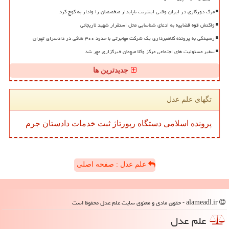
مرگ دورکاری در ایران وقتی اینترنت ناپایدار متخصصان را وادار به کوچ کرد
واکنش قوه قضاییه به ادعای شناسایی محل استقرار شهید لاریجانی
رسیدگی به پرونده کلاهبرداری یک شرکت مهاجرتی با حدود ۳۰۰ شاکی در دادسرای تهران
سفیر مسئولیت های اجتماعی مرکز وکلا میهمان خبرگزاری مهر شد
جدیدترین ها
تگهای علم عدل
پرونده
اسلامی
دستگاه
رپورتاژ
ثبت
خدمات
دادستان
جرم
علم عدل : صفحه اصلی
alameadl.ir - حقوق مادی و معنوی سایت علم عدل محفوظ است
علم عدل