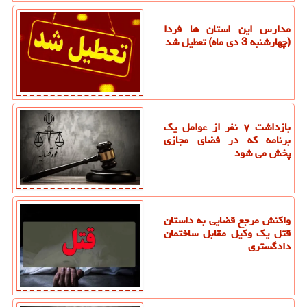
مدارس این استان ها فردا
(چهارشنبه 3 دی ماه) تعطیل شد
بازداشت ۷ نفر از عوامل یک
برنامه که در فضای مجازی
پخش می شود
واکنش مرجع قضایی به داستان
قتل یک وکیل مقابل ساختمان
دادگستری