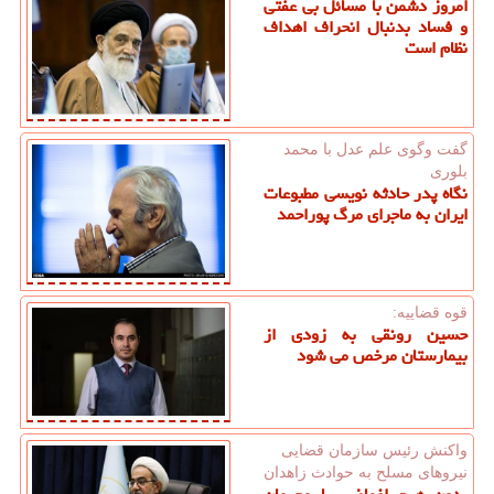
امروز دشمن با مسائل بی عفتی
و فساد بدنبال انحراف اهداف
نظام است
گفت وگوی علم عدل با محمد
بلوری
نگاه پدر حادثه نویسی مطبوعات
ایران به ماجرای مرگ پوراحمد
قوه قضاییه:
حسین رونقی به زودی از
بیمارستان مرخص می شود
واكنش رئیس سازمان قضایی
نیروهای مسلح به حوادث زاهدان