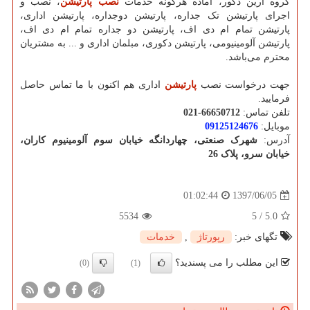
گروه آرین دکور، آماده هرگونه خدمات
نصب پارتیشن
، نصب و
اجرای پارتیشن‌ تک جداره، پارتیشن دوجداره، پارتیشن اداری،
پارتیشن تمام ام دی اف، پارتیشن دو جداره تمام ام دی اف،
پارتیشن آلومینیومی، پارتیشن دکوری، مبلمان اداری و ... به مشتریان
محترم می‌باشد.
جهت درخواست نصب
پارتیشن
اداری هم اکنون با ما تماس حاصل
فرمایید.
تلفن تماس:
021-66650712
موبایل:
09125124676
آدرس:
شهرک صنعتی، چهاردانگه خيابان سوم آلومينيوم کاران،
خیابان سرو، پلاک 26
1397/06/05
01:02:44
5534
5
/
5.0
تگهای خبر:
رپورتاژ
,
خدمات
این مطلب را می پسندید؟
(0)
(1)