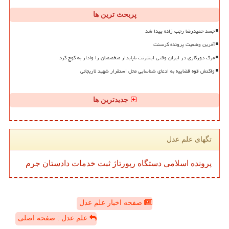
پربحث ترین ها
جسد حمیدرضا رجب زاده پیدا شد
آخرین وضعیت پرونده کرسنت
مرگ دورکاری در ایران وقتی اینترنت ناپایدار متخصصان را وادار به کوچ کرد
واکنش قوه قضاییه به ادعای شناسایی محل استقرار شهید لاریجانی
جدیدترین ها
تگهای علم عدل
پرونده
اسلامی
دستگاه
رپورتاژ
ثبت
خدمات
دادستان
جرم
صفحه اخبار علم عدل
علم عدل : صفحه اصلی