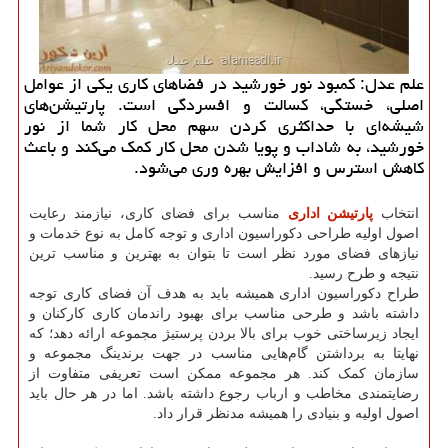
علم عدل: كمبود نور خورشید در فضاهای كاری یكی از عوامل
اصلی، خستگی، كسالت و افسردگی است. پارتیشن‌های
شیشه‌ای با حداكثری كردن سهم محل كار شما از نور
خورشید، به شاداب و پویا شدن محل كار كمك می‌كند و باعث
كاهش استرس و افزایش بهره وری می‌شود.
انتخاب
پارتیشن اداری
مناسب برای فضای کاری، نیازمند رعایت
اصول اولیه طراحی دکوراسیون اداری و توجه کامل به نوع خدمات و
نیازهای فضای مورد نظر است تا بتوان به بهترین و مناسب ترین
نتیجه و طرح رسید.
طراح دکوراسیون اداری همیشه باید به هدف آن فضای کاری توجه
داشته باشد و طرحی مناسب برای بهبود راندمان کاری کارکنان و
ایجاد زیرساختی خوب برای بالا بردن پرستیژ مجموعه ارائه دهد؛ که
نهایتا به برداشتن گام‌هایی مناسب در جهت برندینگ مجموعه و
سازمان کمک کند. هر مجموعه‌ ممکن است تعریفی متفاوت از
رضایتمندی مخاطب و ارباب رجوع داشته باشد. اما در هر حال باید
اصول اولیه و بنیادی را همیشه مدنظر قرار داد.