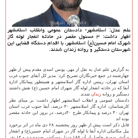
علم عدل: اسلامشهر- دادستان عمومی وانقلاب اسلامشهر
اظهار داشت: ۳ مسئول مقصر در حادثه انفجار لوله گاز
شهرك امام حسین(ع) اسلامشهر، با اقدام دستگاه قضایی این
شهرستان دستگیر و روانه زندان شدند.
به گزارش علم عدل به نقل از مهر، یونس اسدی مقدم پیش از ظهر
چهارشنبه در جمع خبرنگاران تصریح كرد: مدیر كل آبفای جنوب غرب
استان تهران، رییس اداره گاز اسلامشهر و همینطور پیمانكار اداره
آبفا كه در حادثه انفجار لوله گاز شهرك امام حسین (ع) نقش داشتند
دستگیر و روانه
زندان
شدند.
دادستان عمومی و انقلاب اسلامشهر اظهار داشت: بر مبنای نظر
كارشناسان، اداره گاز اسلامشهر ۳۰ درصد، آبفا جنوب غرب استان
تهران ۳۰ درصد و پیمانكار طرح ۴۰درصد، در بروز این حادثه مقصر
بوده اند.
قابل ذكر است پیش از ظهر روز پنجشنبه ۲۸ دی ماه در اثر برخورد
بیل مكانیكی اداره آبفا با لوله گاز در شهرك امام حسین(ع) و انفجار
و آتش سوزی حاصل از آن ۱۸۵ منزل مسكونی صدمه دید و ۱۲ نفر