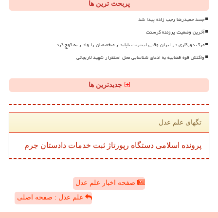
پربحث ترین ها
جسد حمیدرضا رجب زاده پیدا شد
آخرین وضعیت پرونده کرسنت
مرگ دورکاری در ایران وقتی اینترنت ناپایدار متخصصان را وادار به کوچ کرد
واکنش قوه قضاییه به ادعای شناسایی محل استقرار شهید لاریجانی
جدیدترین ها
تگهای علم عدل
پرونده
اسلامی
دستگاه
رپورتاژ
ثبت
خدمات
دادستان
جرم
صفحه اخبار علم عدل
علم عدل : صفحه اصلی