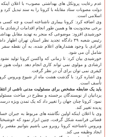
دولت مصوبات ستاد مقابله با کرونا را به سند تبدیل کرد
اسلامی است.
وی اضافه کرد: کرونا بیماری ناشناخته است و چه کسی می
برخی محدودیت ها و همین طور انجام اقدامات ارشادی مانن
خورشیدی افزود: موضوعی که منجر به تهدید مقابل بهداش
رئیس شعبه ۳۹ دادگاه تجدید نظر استان تهران 
افرادی با وجود هشدارهای اعلام شده، به آن نقطه سفر
شامل آن می شود.
خورشیدی بیان کرد: تا زمانی که واکسن کرونا تولید نشود و
ارشادی و مولوی نمی تواند کاری انجام دهد. دولت هنوز ن
کیفری نمی توان برای آن در نظر گرفت.
وی اشاره کرد: با گذشت هشت ماه از شیوع ویروس کرو
تأسف است.
باید یک ضابطه مشخص برای مسئولیت مدنی ناشی از انتقا
یزدانیان از نویسندگان برجسته و مطرح در مباحث مسئول
نمود: کرونا چنان جهان را تغییر داد که یک تمدن ویژه در
پدیده تغییر کند.
وی با اعلان اینکه اولین نگاشته های مربوط به جبران خس
قضائی فرانسه شکل گرفت، چنین ابراز نمود که خوشبختانه
ویروس ناشناخته کرونا روبرو می باشیم بتوانیم مقصر را
ایجاد وظیفه می کند.