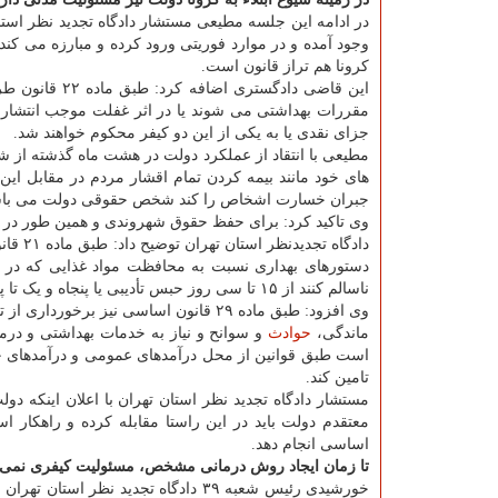
در ادامه این جلسه مطیعی مستشار دادگاه تجدید نظر استان ت
وجود آمده و در موارد فوریتی ورود کرده و مبارزه می ک
کرونا هم تراز قانون است.
این قاضی دادگ
مقررات بهداشتی می شوند یا در اثر غفلت موجب انتشار ی
جزای نقدی یا به یکی از این دو کیفر محکوم خواهند شد.
مطیعی با انتقاد از عملکرد دولت در هشت ماه گذشته از ش
های خود مانند بیمه کردن تمام اقشار مردم در مقابل ای
جبران خسارت اشخاص را کند شخص حقوقی دولت می باش
وی تاکید کرد: برای حفظ حقوق شهروندی و همین طور در ام
دادگاه
دستورهای بهداری نسبت به محافظت مواد غذایی که در 
ناسالم کنند از ۱۵ تا سی روز حبس تأدیبی یا پنجاه و یک تا پانصد ریال کیفر نقدی محکوم می شوند.
وی افزود: طبق ماده ۲۹ قانون اساسی نیز
ماندگی،
حوادث
و سوانح و نیاز به خدمات بهداشتی و در
است طبق قوانین از محل درآمدهای عمومی و درآمدهای ح
تامین کند.
مستشار دادگاه تجدید نظر استان تهران با اعلان اینکه د
معتقدم دولت باید در این راستا مقابله کرده و راهکار 
اساسی انجام دهد.
تا زمان ایجاد روش درمانی مشخص، مسئولیت کیفری نمی تو
خورشیدی رئیس شعبه ۳۹ دادگاه تجدید 