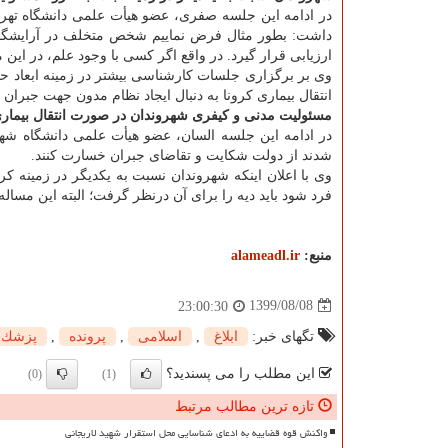
در ادامه این جلسه صفری، عضو هیأت علمی دانشگاه تهران
داشت: بطور مثال فرض نماییم شخص متخلف در آرایشگاه 
ارزیابی قرار گیرد. در واقع اگر کسی با وجود علم، در این 
وی بر برگزاری جلسات کارشناسی بیشتر در زمینه ابعاد حقوق
انتقال بیماری کرونا به دنبال ایجاد نظام مدون جهت جبران
مسئولیت مدنی و کیفری شهروندان در صورت انتقال بیماری
در ادامه این جلسه السان، عضو هیأت علمی دانشگاه شهید
شدند از دولت شکایت و تقاضای جبران خسارت کنند.
وی با اعلان اینکه شهروندان نسبت به یکدیگر در زمینه کر
فرد شود باید دیه را برای آن درنظر گرفت؛ البته این مسال
منبع:
alameadl.ir
1399/08/08
23:00:30
تگهای خبر:
ابلاغ
,
اسلامی
,
پرونده
,
پزشك
این مطلب را می پسندید؟
(0)
(1)
تازه ترین مطالب مرتبط
واکنش قوه قضاییه به ادعای شناسایی محل استقرار شهید لاریجانی