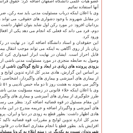
عضو هیأت علمی دانشگاه اصفهان اضافه کرد: حقوق فرانسه
آنها استفاده نمائیم.
وی با اعلان اینکه درباب مسئولیت مدنی باید سه رکن، ضر
در مقابل شهروند با وجود دشواری های حقوقی، می تواند
یزدانیان افزود: در مورد رکن اول شاید بتوان اظهار داشت ک
دوم، فرد می داند که فعلی که انجام می دهد یکی از افعا
ورود کرد.
این حقوقدان و استاد دانشگاه اضافه کرد: در نهایت در 
زیان بار از روی آگاهی به اینکه می تواند موجب انتقال بی
قابل احراز است. ایشان در نهایت ابراز امیدواری کرد ک
وصول به ضابطه منجزی در مورد مسئولیت مدنی ناشی از ابتل
بزودی پرونده های زیادی در ابعاد و نتایج گوناگون ناشی ا
از بیماری های آمیزشی و بیماری های واگیردار، اشخاصی ک
واگیر می شوند به هشت روز تا دو ماه حبس تأدیبی و ۵۱ تا ۵۰۰ ریال جزای نقدی و یا به یکی از این دو کیفر محکوم می شوند.
طرز جلوگیری از بیماری های آمیزشی و بیماری های واگیرد
های آمیزشی و واگیردار اضافه و جریمه مندرج در این ماده 
هادی اظهار داشت: بطور قطع به زودی در دنیا و ایران، پر
مدیر کل اداره تدوین لوایح و مقررات قوه قضائیه تاکید
افزایش یابد. بطور قطع با انجام مقداری اصلاحات در قانون
شهروندان نسبت به یکدیگر در زمینه ابتلاء به کرونا مسئول