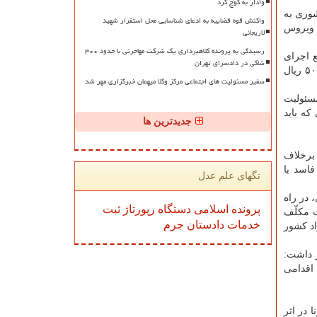
وادار به کوچ کرد
ری به
واکنش قوه قضاییه به ادعای شناسایی محل استقرار شهید
ع ویروس
لاریجانی
رسیدگی به پرونده کلاهبرداری یک شرکت مهاجرتی با حدود ۳۰۰
مانع اجرای
شاکی در دادسرای تهران
تأدیبی و ۵۱ تا ۵۰۰ ریال
سفیر مسئولیت های اجتماعی مرکز وکلا میهمان خبرگزاری مهر شد
مسئولیت
که باید
جدیدترین ها
ی که برخلاف
اسد یا
تگهای علم عدل
، در راه
پرونده
اسلامی
دستگاه
رپورتاژ
ثبت
 مکلّف
خدمات
دادستان
جرم
د کشور
ر داشت:
 اقدامی
ا در اثر