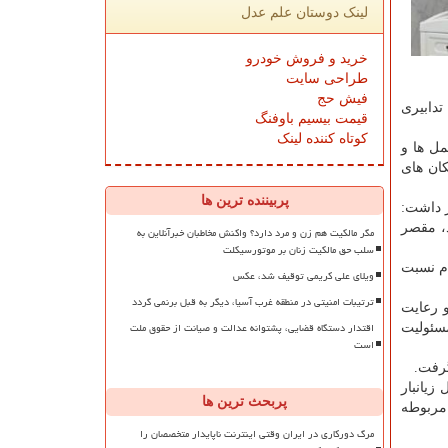
لینک دوستان علم عدل
خرید و فروش خودرو
طراحی سایت
فیش حج
دابیری
قیمت بیسیم باوفنگ
کوتاه کننده لینک
عمل ها و
ان های
پربیننده ترین ها
ر داشت:
د، مقصر
مگر مالکیت هم زن و مرد دارد؟ واکنش مخاطبان خبرآنلاین به
سلب حق مالکیت زنان بر موتورسیکلت
دم نسبت
ویلای علی کریمی توقیف شد، عکس
ترتیبات امنیتی در منطقه غرب آسیا، دیگر به قبل برنمی گردد
و رعایت
اقتدار دستگاه قضایی، پشتوانه عدالت و صیانت از حقوق ملت
مسئولیت
است
گرفت.
 زیانبار
پربحث ترین ها
 مربوطه
مرگ دورکاری در ایران وقتی اینترنت ناپایدار متخصصان را