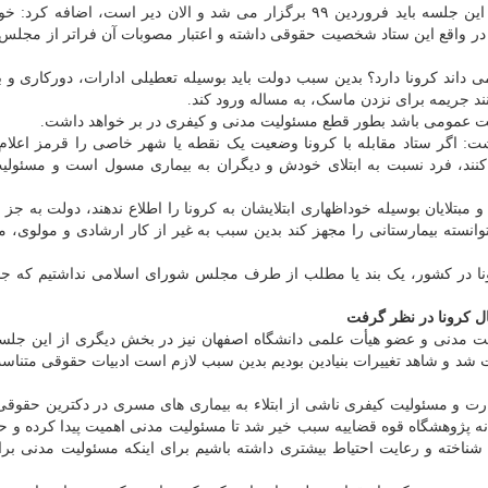
عدم رعایت پروتکل های بهداشتی مصوب» با اعلان اینکه این جلسه باید فروردین ۹۹ برگزار می شد و الان دیر است، اضا
 و در واقع این ستاد شخصیت حقوقی داشته و اعتبار مصوبات آن فراتر از مجل
 داند کرونا دارد؟ بدین سبب دولت باید بوسیله تعطیلی ادارات، دورکاری و 
د جریمه برای نزدن ماسک، به مساله ورود کند.
ت عمومی باشد بطور قطع مسئولیت مدنی و کیفری در بر خواهد داشت.
اظهار داشت: اگر ستاد مقابله با کرونا وضعیت یک نقطه یا شهر خاصی را قرمز اعلام
 کنند، فرد نسبت به ابتلای خودش و دیگران به بیماری مسول است و مسئولی
 مبتلایان بوسیله خوداظهاری ابتلایشان به کرونا را اطلاع ندهند، دولت به جز 
توانسته بیمارستانی را مجهز کند بدین سبب به غیر از کار ارشادی و مولوی، 
نا در کشور، یک بند یا مطلب از طرف مجلس شورای اسلامی نداشتیم که ج
ل کرونا در نظر گرفت
یت مدنی و عضو هیأت علمی دانشگاه اصفهان نیز در بخش دیگری از این جلسه
ست شد و شاهد تغییرات بنیادین بودیم بدین سبب لازم است ادبیات حقوقی متناسب
ارت و مسئولیت کیفری ناشی از ابتلاء به بیماری های مسری در دکترین حقوقی
 پژوهشگاه قوه قضاییه سبب خیر شد تا مسئولیت مدنی اهمیت پیدا کرده و حا
 شناخته و رعایت احتیاط بیشتری داشته باشیم برای اینکه مسئولیت مدنی برا