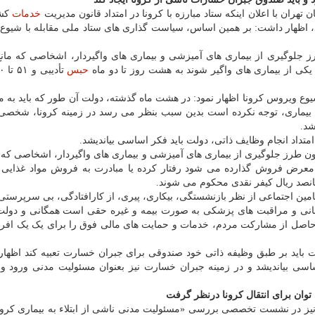
هران با اعلان اینکه ستاد مبارزه با کرونا در امتداد قانون مدیریت
خدمات
کشو
ند، اظهار داشت: بر همین اساس، سیاست گذاری های ستاد ملی مقابله با شیو
ستری اضافه کرد: طبق ماده ۲۲ قانون طرز جلوگیری از بیماری های آمیزشی و بیماری های واگیردار، اشخاصی که 
کی از بیماری های واگیر شوند به هشت روز تا دو ماه
حبس
یوع ویروس کرونا اظهار نمود: در هشت ماه گذشته، دولت آن طور که باید به 
ن بیماری، توجه نکرده است بدین سبب بنظر می رسد در زمینه کرونا، شخصی 
د.
تداد انجام وظایف ذاتی، دولت باید فکر اساسی بیاندیشد.
 تجدیدنظر استان تهران توضیح داد: طبق ماده ۲۱ قانون طرز جلوگیری از بیماری های آمیزشی و بیماری های واگیردار، اشخاص
معرض فروش گذارده می شود رفتار کرده یا مبادرت به فروش مواد غذایی ف
 برخورداری از تامین اجتماعی از نظر بازنشستگی، بیکاری، پیری، از کارافتادگی، بی سرپرستی
مانی و مراقبت های پزشکی به صورت بیمه و غیره حقی است همگانی و دولت
اصل از مشارکت مردم، خدمات و حمایت های مالی فوق را برای یک یک افرا
ولت باید بر طبق وظیفه ذاتی خود صندوقی برای جبران خسارت تعبیه کند اظها
اساسی بیاندیشد و در زمینه جبران خسارت نیز بعنوان مسئولیت مدنی ورود و
ان برای انتقال کرونا درنظر گرفت
نظر استان تهران نیز در نشست تخصصی بررسی «مسئولیت مدنی ناشی از ابتلاء به بیماری کرون