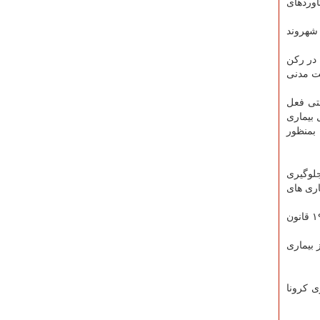
اوردهای
 شهروند
 در رکن
یت مدنی
قتی فعل
 بیماری
 بمنظور
ن نشست اظهار نمود: طبق ماده ۲۲ قانون طرز جلوگیری
اری های
وی با اعلان اینکه خلاء قانونی در زمینه مسؤلیت مدنی ناشی از انتقال ویروس کرونا به دیگران وجود ندارد اظهار داشت: در گذشته ماده ۱۹ قانون
اده ۱۹ قانون طرز جلوگیری از بیماری
ی کرونا