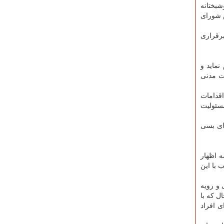
فه کرد: خوشبختانه
س شورای
برقراری
 نماید و
ت مدنی
اقدامات
مسئولیت
ای بسی
 اظهار
 با این
 و رویه
ل که با
ی افراد