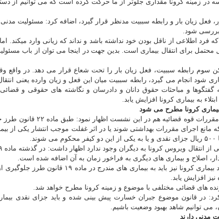
 در زمینه کرونا مقداری جلوتر از ما حرکت کرده است که می توانیم از دست
ر، فعل زیان بار و رابطه سببیت مدنظر قرار گیرد، اضافه کرد: مسئولیت مدنی
 بررسی شود.
ه فرد اطلاعی از ناقل بودن خود نداشته باشد و نداند که زیانی وارد میکند. اما
ل محتمل برای انتقال بیماری است. بدین جهت در اینجا می توان از باب مسئول
رکن سوم رابطه سببیت، فعل زیان بار را تحت شعاع قرار می دهد. در واقع و
ماری شود انجام می گیرد، رابطه سببیت میان این فعل و زیان وارده یعنی انتقال
ه گفتگوها و مباحثات حقوق دانان و دادرسان و نگاشته های حقوقی و قضائی
اء به بیماری کرونا افزایش یابد.
ز بیماری کرونا مطرح می شود
بر اساس این گزارش، هادی مدیر کل اداره تدوین لوایح و مقررات قوه قضائیه هم در ای
ه مانع اجرای مقررات بهداشتی شوند یا در اثر غفلت موجب انتشار یکی از بیم
ار، اصلاح و بیماری های دیگری به فراخور زمان به آن اضافه شده است.
این مقام مسئول در قوه قضائیه اضافه کرد: بنظر می رسد بیماری کرونا نیز باید به بیماری های مندرج در م
نیز افزایش یابد.
ونده های قضائی مختلفی با موضوع و زمینه کرونا مطرح خواهد شد.
 کرد: در قانون موضوع جبران خسارت پیش بینی شده و باید جزای نقدی بیمار
، می توانیم شاهد بهبود وضعیت باشیم.
یت مدنی دارند