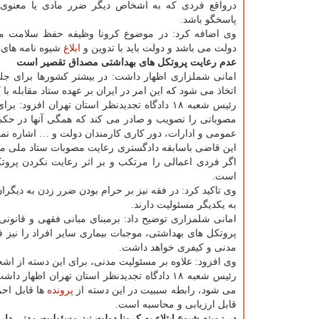
درواقع فردی که به اشخاص دیگر ضرر مادی یا معنوی ب
پاسخگو باشد.
وی اضافه کرد: در موضوع کرونا وظیفه حفظ سلامت مر
دولت می باشد و دولت باید با تدوین و
ابلاغ
شیوه نامه های ب
عدم رعایت پروتکل های بهداشتی مصداق تقصیر است
امانی شملزاری اظهار داشت: در بیشتر کشورها برای جل
اتخاذ می شود که این امر در ایران بر عهده ستاد مقابله با ک
رئیس شعبه ۱۸ دادگاه تجدیدنظر استان تهران اف
مصوباتی را تصویب و صادر می کند که همگی آنها در حکم
عمومی و ادارات، دور کاری کارمندان دولت و … اشاره نمو
این قاضی باسابقه دادگستری رعایت مصوبات ستاد ملی مقا
اگر فردی اعمالی را مرتکب و بر اثر رعایت نکردن پروتک
است.
وی تاکید کرد: در فقه نیز بر حرام بودن ضرر زدن به دیگر
به یکدیگر مسئولیت دارند.
امانی شلمزاری توضیح داد: برمبنای مبانی فقهی و قانون
پروتکل های بهداشتی، موجبات بیماری سایر افراد را نیز 
مدنی و کیفری خواهد داشت.
وی افزود: علاوه بر مسئولیت مدنی، برای این دسته از ا
رئیس شعبه ۱۸ دادگاه تجدیدنظر استان تهران ا
می شود، رابطه سببیت در این دسته از
پرونده
ها قابل احر
قابل ارزیابی و محاسبه است.
در زمینه شیوع ابتلاء به کرونا دولت نیز مسئولیت مدنی دار