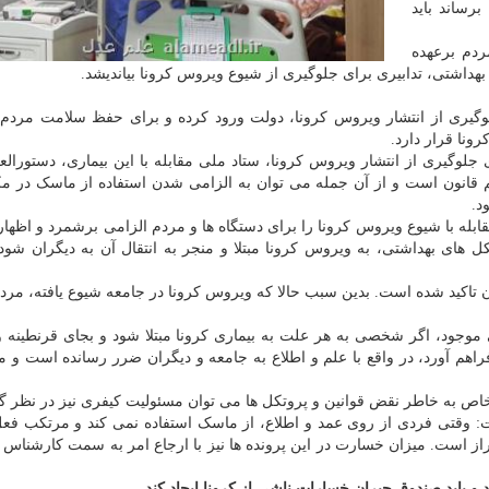
رساند باید
دم برعهده
هداشتی، تدابیری برای جلوگیری از شیوع ویروس کرونا بیاندیشد.
وگیری از انتشار ویروس کرونا، دولت ورود کرده و برای حفظ سلامت مردم ت
رونا قرار دارد.
زود: برای جلوگیری از انتشار ویروس کرونا، ستاد ملی مقابله با این بیماری، دستورال
 قانون است و از آن جمله می توان به الزامی شدن استفاده از ماسک در مک
د.
بله با شیوع ویروس کرونا را برای دستگاه ها و مردم الزامی برشمرد و اظها
ل های بهداشتی، به ویروس کرونا مبتلا و منجر به انتقال آن به دیگران شو
ان تاکید شده است. بدین سبب حالا که ویروس کرونا در جامعه شیوع یافته، مر
ی موجود، اگر شخصی به هر علت به بیماری کرونا مبتلا شود و بجای قرنطینه 
فراهم آورد، در واقع با علم و اطلاع به جامعه و دیگران ضرر رسانده است و 
شخاص به خاطر نقض قوانین و پروتکل ها می توان مسئولیت کیفری نیز در نظر 
ظهار داشت: وقتی فردی از روی عمد و اطلاع، از ماسک استفاده نمی کند و مرتکب فعل
از است. میزان خسارت در این پرونده ها نیز با ارجاع امر به سمت کارشناس
د و باید صندوق جبران خسارات ناشی از کرونا ایجاد کند