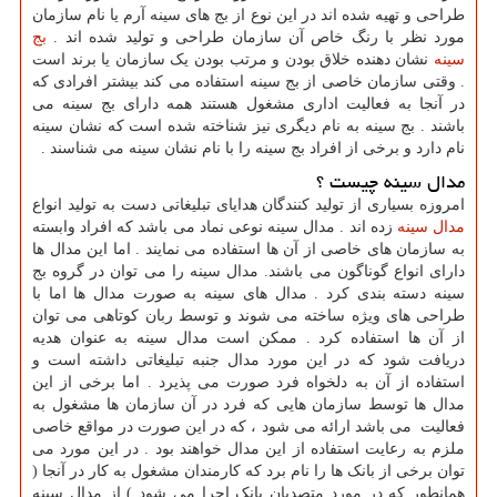
طراحی و تهیه شده اند در این نوع از بج های سینه آرم یا نام سازمان
مورد نظر با رنگ خاص آن سازمان طراحی و تولید شده اند .
بج
سینه
نشان دهنده خلاق بودن و مرتب بودن یک سازمان یا برند است
. وقتی سازمان خاصی از بج سینه استفاده می کند بیشتر افرادی که
در آنجا به فعالیت اداری مشغول هستند همه دارای بج سینه می
باشند . بج سینه به نام دیگری نیز شناخته شده است که نشان سینه
نام دارد و برخی از افراد بج سینه را با نام نشان سینه می شناسند .
مدال سینه چیست ؟
امروزه بسیاری از تولید کنندگان هدایای تبلیغاتی دست به تولید انواع
مدال سینه
زده اند . مدال سینه نوعی نماد می باشد که افراد وابسته
به سازمان های خاصی از آن ها استفاده می نمایند . اما این مدال ها
دارای انواع گوناگون می باشند. مدال سینه را می توان در گروه بج
سینه دسته بندی کرد . مدال های سینه به صورت مدال ها اما با
طراحی های ویژه ساخته می شوند و توسط ربان کوتاهی می توان
از آن ها استفاده کرد . ممکن است مدال سینه به عنوان هدیه
دریافت شود که در این مورد مدال جنبه تبلیغاتی داشته است و
استفاده از آن به دلخواه فرد صورت می پذیرد . اما برخی از این
مدال ها توسط سازمان هایی که فرد در آن سازمان ها مشغول به
فعالیت می باشد ارائه می شود ، که در این صورت در مواقع خاصی
ملزم به رعایت استفاده از این مدال خواهند بود . در این مورد می
توان برخی از بانک ها را نام برد که کارمندان مشغول به کار در آنجا (
همانطور که در مورد متصدیان بانک اجرا می شود ) از مدال سینه