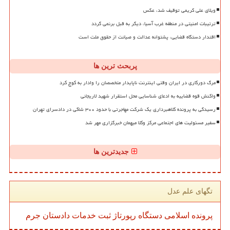
ویلای علی کریمی توقیف شد، عکس
ترتیبات امنیتی در منطقه غرب آسیا، دیگر به قبل برنمی گردد
اقتدار دستگاه قضایی، پشتوانه عدالت و صیانت از حقوق ملت است
پربحث ترین ها
مرگ دورکاری در ایران وقتی اینترنت ناپایدار متخصصان را وادار به کوچ کرد
واکنش قوه قضاییه به ادعای شناسایی محل استقرار شهید لاریجانی
رسیدگی به پرونده کلاهبرداری یک شرکت مهاجرتی با حدود ۳۰۰ شاکی در دادسرای تهران
سفیر مسئولیت های اجتماعی مرکز وکلا میهمان خبرگزاری مهر شد
جدیدترین ها
تگهای علم عدل
پرونده
اسلامی
دستگاه
رپورتاژ
ثبت
خدمات
دادستان
جرم