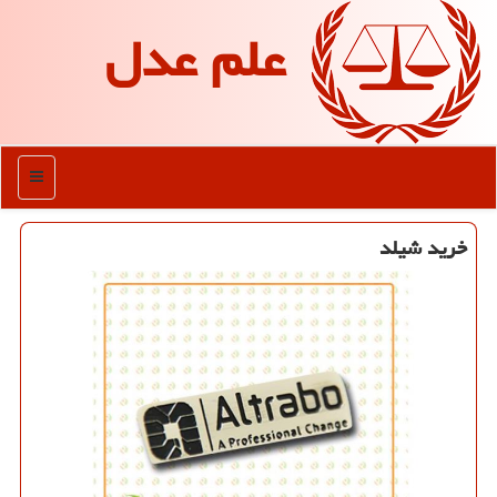
علم عدل
منو
خرید شیلد