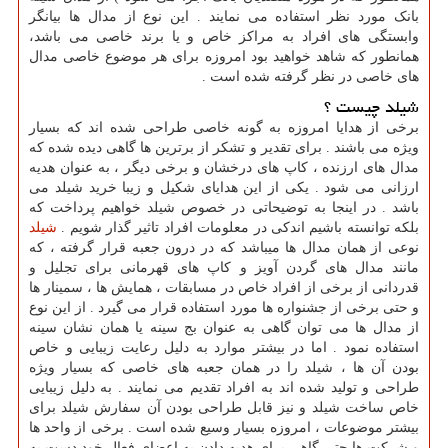
بانک مورد نظر استفاده می نمایند . این نوع از مدال ها بیانگر
وابستگی های افراد به مراکز خاص و یا برند خاصی می باشد،
همانطور که شاهد خواهید بود امروزه برای هر موضوع خاصی مدال
های خاصی در نظر گرفته شده است .
شیلد چیست ؟
برخی از هدایا امروزه به گونه خاصی طراحی شده اند که بسیار
ویژه می باشند . برای تقدیر و تشکر از برترین ها گاهی دیده شده که
مدال های ارزنده ، کاپ های درخشان و برخی دیگر ، به عنوان هدیه
ارزانی می شود . یکی از این هدایای شکیل و زیبا خرید شیلد می
باشد . در اینجا به توضیحاتی در خصوص شیلد خواهیم پرداخت که
بلکه توانسته باشیم اندکی در معلومات افراد تاثیر گذار شویم .
شیلد
نوعی از همان مدال ها میباشد که در درون جعبه قرار گرفته ، که
مانند مدال های گردن آویز و کاپ های قهرمانی برای تجلیل و
قدردانی از برخی از افراد خاص در مسابقات ، همایش ها ، سمینار ها
و حتی برخی از جشنواره ها مورد استفاده قرار می گیرد . از این نوع
از مدال ها می توان گاهی به عنوان بج سینه یا همان نشان سینه
استفاده نمود . اما در بیشتر موارد به دلیل رعایت زیبایی و خاص
بودن آن ها ، شیلد را در همان جعبه های خاصی که بسیار ویژه
طراحی و تولید شده اند به افراد تقدیم می نمایند . به دلیل زیبایی
خاص ساخت شیلد و نیز قابل طراحی بودن آن سفارش شیلد برای
بیشتر موضوعات ، امروزه بسیار وسیع شده است . برخی از واحد ها
و شرکت ها حتی گاهی برای هدیه دادن به اعضای فعال خود دست به