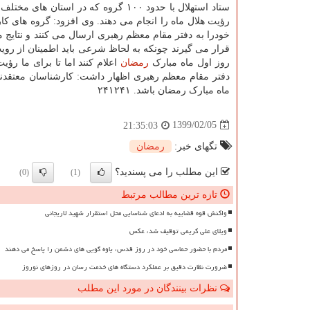
ستاد استهلال با حدود ۱۰۰ گروه که در استان های
رؤیت هلال ماه را انجام می دهند. وی افزود: گروه های کا
خودرا به دفتر مقام معظم رهبری ارسال می کنند و نتایج 
قرار می گیرند چونکه به لحاظ شرعی باید اطمینان از رو
روز اول ماه مبارک
رمضان
اعلام کنند اما تا برای ما رؤ
ماه مبارک رمضان باشد. ۲۴۱۲۴۱
1399/02/05
21:35:03
تگهای خبر:
رمضان
این مطلب را می پسندید؟
(0)
(1)
تازه ترین مطالب مرتبط
واکنش قوه قضاییه به ادعای شناسایی محل استقرار شهید لاریجانی
ویلای علی کریمی توقیف شد، عکس
مردم با حضور حماسی خود در روز قدس، یاوه گویی های دشمن را پاسخ می دهند
ضرورت نظارت دقیق بر عملکرد دستگاه های خدمت رسان در روزهای نوروز
نظرات بینندگان در مورد این مطلب