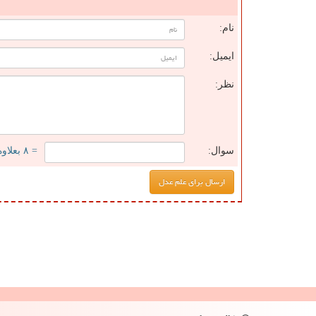
ن
نام:
ایمیل:
نظر:
سوال:
= ۸ بعلاوه ۱