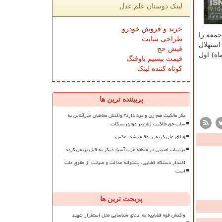
لینک دوستان علم عدل
خرید و فروش خودرو
جمعه را
طراحی سایت
استهلال
فیش حج
جود ندارد و انتظار می رود شنبه (۶ اردیبهشت ماه) اول
قیمت بیسیم باوفنگ
کوتاه کننده لینک
پربیننده ترین ها
مگر مالکیت هم زن و مرد دارد؟ واکنش مخاطبان خبرآنلاین به
سلب حق مالکیت زنان بر موتورسیکلت
ویلای علی کریمی توقیف شد، عکس
ترتیبات امنیتی در منطقه غرب آسیا، دیگر به قبل برنمی گردد
اقتدار دستگاه قضایی، پشتوانه عدالت و صیانت از حقوق ملت
است
پربحث ترین ها
واکنش قوه قضاییه به ادعای شناسایی محل استقرار شهید