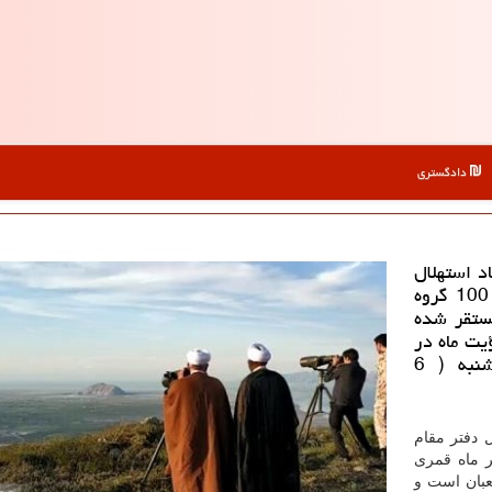
دادگستری
 استهلال
دفتر مقام معظم رهبری با اشاره به اینكه حدود 100 گروه
ستقر شده
یت ماه در
روز پنجشنبه وجود ندارد و انتظار می رود شنبه ( 6
 دفتر مقام
- اظهار نمود: قاعده بر این است که ۲۹ هر ماه قمری
د و فردا پنج شنبه ۲۹ ماه شعبان است و