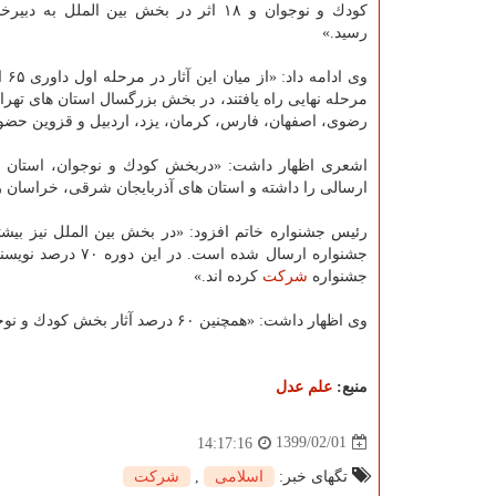
كودك و نوجوان و ۱۸ اثر در بخش بین الملل به د
رسید.»
رضوی، اصفهان، فارس، كرمان، یزد، اردبیل و قزوین حضور
ارسالی را داشته و استان های آذربایجان شرقی، خراسان 
رئیس جشنواره خاتم افزود: «در بخش بین الملل نیز بیشت
جشنواره
شركت
كرده اند.»
وی اظهار داشت: «همچنین ۶۰ درصد آثار بخش كودك و نوجوان توسط افراد دارای سن ۹ تا ۱۶ سال نوشته اند.»
منبع:
علم عدل
1399/02/01
14:17:16
تگهای خبر:
اسلامی
,
شركت