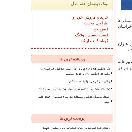
لینک دوستان علم عدل
خرید و فروش خودرو
دك و نوجوان و ۵ اثر در بخش بین الملل به
طراحی سایت
و استان های خراسان
فیش حج
قیمت بیسیم باوفنگ
کوتاه کننده لینک
 و همدان به ترتیب با ۴۵، ۲۰ و ۱۷ اثر بیشترین عنوان
.»
پربیننده ترین ها
بیرخانه
رای اولین بار در
مگر مالکیت هم زن و مرد دارد؟ واکنش مخاطبان خبرآنلاین به
سلب حق مالکیت زنان بر موتورسیکلت
ویلای علی کریمی توقیف شد، عکس
ترتیبات امنیتی در منطقه غرب آسیا، دیگر به قبل برنمی گردد
اقتدار دستگاه قضایی، پشتوانه عدالت و صیانت از حقوق ملت
است
پربحث ترین ها
واکنش قوه قضاییه به ادعای شناسایی محل استقرار شهید