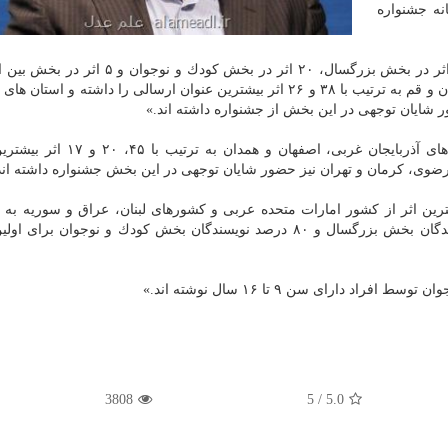
بیرخانه جشنواره
وی ادامه داد: «از میان این آثار در مرحله اول داوری ۶۵ اثر در بخش بزرگسال، ۲۰ اثر در بخش كو
مرحله نهایی راه یافتند، در بخش بزرگسال استان های تهران و قم به ترتیب با ۳۸ و ۲۶ اثر بیشترین عنوان ارسالی را داشته 
 شایان توجهی در این بخش از جشنواره داشته اند.»
اشعری اظهار داشت: «دربخش كودك و نوجوان، استان های آذربایجان غربی، اصفهان
رضوی، كرمان و تهران نیز حضور شایان توجهی در این بخش جشنواره داشته اند
رین اثر از كشور امارات متحده عربی و كشورهای لبنان، عراق و سوریه به د
جشنواره ارسال شده است. در این دوره ۷۰ درصد نویسندگان بخش بزرگسال و ۸۰ درصد نویسندگان بخش كودك و نوجوان ب
3808
5
/
5.0