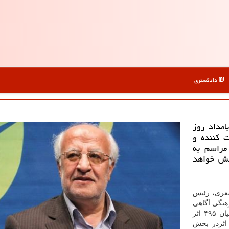
دادگستری
امداد روز
كت كننده و
مراسم به
خش خواهد
شعری، رئیس
رهنگی آگاهی
داد و اضافه كرد: « در پنجمین دوره جشنواره خاتم از میان ۴۹۵ اثر
یده در این دوره، ۲۶۲ اثر در بخش بزرگسال، ۲۱۵ اثردر بخش