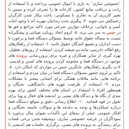
"خصوصی سازی" به بازی با اموال عمومی پرداخته و با استفاده از
رانت و دریافت منابع كشور، كارخانه ها را تصرف كرده و سپس با
تغییر كاربری آن به تجاری یا مسكونی، باعث بیكار شدن كارگران
زحمتكش می شوند. ۴️- پیگیری بحث زندانیان مهریه كه با وجود اثبات
عُسر و ناتوانی، برخلاف موازین شرعی مورد تاكید مراجع و فق ها
در
حبس
به سر می برند. ۵️- لزوم اتخاذ رویكرد صیانتی و پیشگیرانه
نسبت به مساله حقوق عامه توسط مسؤلان دستگاه قضا و برخورد با
دست اندازان و تضییع كنندگان حقوق عامه. ۶️- استفاده از راهكارهای
رفع اطاله دادرسی مانند دو شیفته كردن، استفاده از روزهای تعطیل،
بهره گیری از سایر همكاران و غیره برای بروزرسانی
پرونده
های
موجود در دستگاه قضا و مختومه كردن پرونده های مُسن و قدیمی.
۷️-پ یگیری راهكارهای جایگزین حبس در مواردی كه امكان دارد. ۸-
تاكید بر لزوم حضور مسؤلان دستگاه قضا در میان مردم و استفاده از
برنامه هایی مانند ملاقات هفتگی برای آشنایی بیشتر با مشكلات
مردم. ۹- استفاده از ظرفیت چهره های دانشگاهی، نخبگان و
همینطور افراد با استعداد در استان های مختلف كشور برای بهره
مندی از نگاه ها و دیدگاه های مبتنی بر اندیشه های فعال و پویا برای
تحول در قوه قضائیه. ۱۰- اطلاع رسانی دقیق و بموقع دستگاه قضا
درباره عملكردها و توجه به دغدغه ها و سوالات جامعه نخبگانی و
افكار عمومی. خیلی از بندهای این تأكیدات بعنوان مثال برخورد با
سوداگران در عرصه خصوصی سازی، دوشیفته شدن برخی قضات
برای رسیدگی به پرونده های مسن، برگزاری جلسات هم اندیشی با