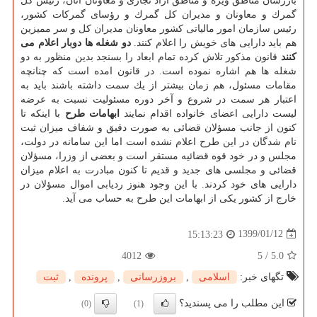
بازرسان مناطق ویژه و مناطق آزاد تجاری و معاونان آنان، رئیس كل
گمرك و معاونان و مدیران كل گمرك و رؤسای گمركات كشور،
رئیس سازمان امور مالیاتی كشور معاونان مدیران كل و سر ممیزین
هم باید دارایی های خویش را اعلام كنند.
دو شغله ها دوبار اعلام می
كنند
قانون مذكور تلاش كرده تمام ابعاد را بسنجد بدین منظور به دو
شغله ها هم اشاره نموده است. در قانون امده است كه چنانچه
مقامات مسئول، هم زمان بیشتر از یك سمت داشته باشند باید به
اعتبار هر سمت در شروع و آخر دوره مسئولیت نسبت به عرضه
لیست دارایی اعضای خانواده اقدام نمایند
ابهامات طرح
با اینكه تا
كنون از جانب مسؤلان قضائی به صورت دقیق و شفاف میزان ثبت
نام شدگان در این طرح اعلام نشده است اما این سامانه در دولت،
مجلس و در خود قوه قضائیه مستقر است و بعضی از وزرا، مسؤلان
قضائی و مجلسی های جدید و قدیم تا كنون مبادرت به اعلام میزان
دارایی های خود كردند. با این وجود هنوز ردیابی اموال مسؤلان در
خارج از كشور یكی از ابهامات این طرح به حساب می آید.
1399/01/12
15:13:23
4012
5
/
5.0
تگهای خبر:
اسلامی
,
بروزرسانی
,
پرونده
,
ثبت
این مطلب را می پسندید؟
(0)
(1)