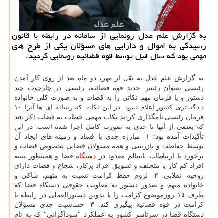
به گزارش علم عدل رونمایی از سامانه در رابطه با قانون
رسیدگی به اموال و دارایی های مسؤلان یكی از طرح های
مهمی بود كه سال قبل توسط قوه قضائیه رونمایی گردید.
به گزارش علم عدل به نقل از مهر، دو ماه بعد از روی كار آمدن
رئیسی بعنوان رئیس جدید قوه قضائیه، رئیسی در چارچوب چند
دستور و یا فرمان مهم نكاتی را به قضات و به صورت كلی خانواده
دادگستری كشور اعلام نمود. در این نكات كه رسانه ای ها آنرا ۱۰
فرمان رئیسی نامگذاری كردند نكات مهمی خطاب به قضات ذكر شد
كه بعضی از آنها تا حدی به صورت كامل اجرا شده است. در این
تأكیدات آمده بود: ۱- مبارزه جدی با فساد و زمینه های ایجاد آن
توسط حفاظت و بازرسی و همه مسؤلان قضائی بخصوص قضات و
برخورد با ارتباطات ناسالم معدود در
دستگاه
قضا و همینطور تنبیه
افراد كم كار یا متخلف و تشویق افراد پركار، شجاع و قضات دارای
روحیه انقلابی. ۲️- لزوم حفظ كرامت نسبت به متهم، شاكی و
خانواده متهم و صدور دستور به معاونت حقوقی دستگاه قضا كه
ظرف ۱۵ روزموضوع كرامت را با تدوین دستورالعملی در رابطه با
كرامت در قوه قضائیه پیگیری كند. ۳️- حساسیت جدی مسؤلان
دستگاه قضا در سرتاسر كشور به عملكرد "سوداگرانی" كه به نام