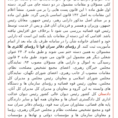
كلی مسؤلان و مقامات مشمول در دو دسته جای می گیرند. دسته
اول طبق ماده ۱ این قانون پست هایی را بر می شمرد. منشأ اعلام
این مقامات به اصل ۱۴۲ قانون اساسی بازمی گردد. طبق این ماده
و بر مبنای اصل مذكور دارایی رهبر، رئیس جمهور، معانان رئیس
جمهور، وزیران و همسر و فرزندان آنان قبل و پس از خدمت توسط
رئیس قوه قضائیه بررسی می شود تا برخلاف حق افزایش نیافته
باشد. اقدامی كه این دسته از مقامات باید بكنند این است كه دارایی
خود و اعضای خانواده شأن را در سامانه ظرف یك ماه بعد از اتمام
مأموریت ثبت كنند.
از رؤسای دفاتر سران قوا تا رؤسای كلانتری ها
مشمولان به همین دسته ختم نمی شوند و طبق ماده ۳، ۲۴ عنوان
شغلی دیگر هم مشمول این قانون می شوند. طبق ماده ۳ قانون
رسیدگی به اموال و دارایی های مسؤلان مصوب ۹۴، نمایندگان
مجلس خبرگان رهبری، اعضای مجمع تشخیص مصلحت نظام،
مقامات منصوب از جانب رهبری، اعضای شورای نگهبان، نمایندگان
مجلس شورای اسلامی و معاونان رئیس مجلس و مدیران كل
مجلس، معاون رئیس قوه قضائیه و رؤسای سازمان ها و دستگاه
های وابسته به این گروه و معاونان و مدیران كل مدیران كل آنان،
دادستان
كل كشور رئیس دیوان عالی كشور رئیس دیوان عدالت
اداری كل دادگستری استان ها و معاونان همه آنها و سایر دارندگان
پایه های قضائی، مشاوران سران سه قوه، رؤسای دفاتر سران سه
قوه و مجمع تشخیص مصلحت نظام و مجلس خبرگان رهبری، رؤسا
و معاونان سازمان ها و مؤسسات دولتی و نهادها و مؤسسات