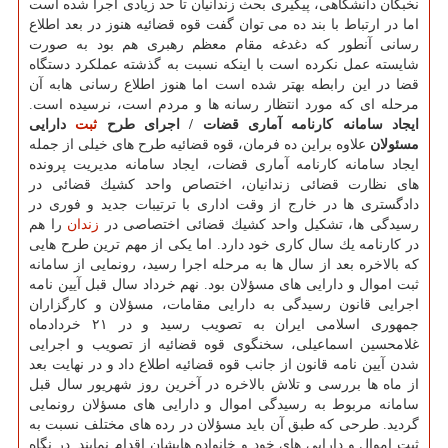
نخبگان دانشگاهی، پیگیری بحث زندانیان تا حد زیادی اجرا شده است
اما در ارتباط با بند ده می توان گفت قوه قضائیه هنوز در بعد اطلاع
رسانی آنطور كه دغدغه مقام معظم رهبری هم بود به صورت
شایسته عمل نكرده است با اینكه نسبت به گذشته عملكرد دستگاه
قضا در این رابطه بهتر شده است اما هنوز اطلاع رسانی هابه آن
مرحله ای كه مورد انتظار رسانه ها و مردم است، نرسیده است.
ایجاد سامانه كارنامه آماری قضات / ‏اجرای‬ طرح
ثبت
دارایی
مسئولان
علاوه براین ده فرمان، قوه قضائیه طرح های خیلی از جمله
ایجاد سامانه كارنامه آماری قضات، ایجاد سامانه مدیریت پرونده
های نظارت قضائی زندانیان، اختصاص واحد كشیك قضائی در
دادگستری ها در خارج از وقت اداری با ترتیبات جدید و فوری در
رسیدگی ها، تشكیل واحد كشیك قضائی اختصاصی در
زندان
را هم
در كارنامه یك سال كاری خود دارد. اما یكی از مهم ترین طرح هایی
كه بالاخره بعد از سال ها به مرحله اجرا رسید، رونمایی از سامانه
ثبت اموال و دارایی های مسؤلان بود. نهم خرداد سال قبل آیین نامه
اجرایی قانون رسیدگی به دارایی مقامات، مسؤلان و كارگزاران
جمهوری اسلامی ایران به تصویب رسید و در ۲۱ خردادماه
غلامحسین اسماعیلی، سخنگوی قوه قضائیه از تصویب و اجرایی
شدن آیین نامه قانون از جانب قوه قضائیه اطلاع داد و در نهایت بعد
از ماه ها بررسی و تلاش بالاخره در آخرین روز شهریور سال قبل
سامانه مربوط به رسیدگی اموال و دارایی های مسؤلان رونمایی
گردید. طرحی كه طبق آن باید مسؤلان در رده های مختلف نسبت به
ثبت اموال و دارایی های خود و خانواده هایشان اقدام نمایند. در نگاه