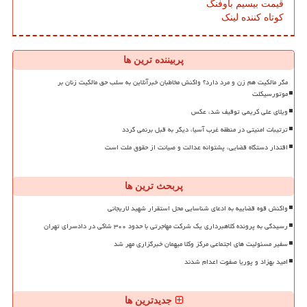
قیمت بیسیم باوفنگ
کوتاه کننده لینک
پربیننده ترین ها
مگر مالکیت هم زن و مرد دارد؟ واکنش مخاطبان خبرآنلاین به سلب حق مالکیت زنان بر
موتورسیکلت
ویلای علی کریمی توقیف شد، عکس
ترتیبات امنیتی در منطقه غرب آسیا، دیگر به قبل برنمی گردد
اقتدار دستگاه قضایی، پشتوانه عدالت و صیانت از حقوق ملت است
پربحث ترین ها
واکنش قوه قضاییه به ادعای شناسایی محل استقرار شهید لاریجانی
رسیدگی به پرونده کلاهبرداری یک شرکت مهاجرتی با حدود ۳۰۰ شاکی در دادسرای تهران
سفیر مسئولیت های اجتماعی مرکز وکلا میهمان خبرگزاری مهر شد
امید بهزاد و پوریا صفوت اعدام شدند
جدیدترین ها