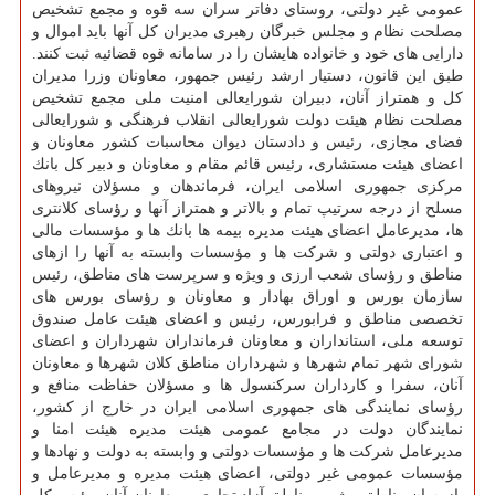
عمومی غیر دولتی، روستای دفاتر سران سه قوه و مجمع تشخیص
مصلحت نظام و مجلس خبرگان رهبری مدیران كل آنها باید اموال و
دارایی های خود و خانواده هایشان را در سامانه قوه قضائیه ثبت كنند.
طبق این قانون، دستیار ارشد رئیس جمهور، معاونان وزرا مدیران
كل و همتراز آنان، دبیران شورایعالی امنیت ملی مجمع تشخیص
مصلحت نظام هیئت دولت شورایعالی انقلاب فرهنگی و شورایعالی
فضای مجازی، رئیس و دادستان دیوان محاسبات كشور معاونان و
اعضای هیئت مستشاری، رئیس قائم مقام و معاونان و دبیر كل بانك
مركزی جمهوری اسلامی ایران، فرماندهان و مسؤلان نیروهای
مسلح از درجه سرتیپ تمام و بالاتر و همتراز آنها و رؤسای كلانتری
ها، مدیرعامل اعضای هیئت مدیره بیمه ها بانك ها و مؤسسات مالی
و اعتباری دولتی و شركت ها و مؤسسات وابسته به آنها را ازهای
مناطق و رؤسای شعب ارزی و ویژه و سرپرست های مناطق، رئیس
سازمان بورس و اوراق بهادار و معاونان و رؤسای بورس های
تخصصی مناطق و فرابورس، رئیس و اعضای هیئت عامل صندوق
توسعه ملی، استانداران و معاونان فرمانداران شهرداران و اعضای
شورای شهر تمام شهرها و شهرداران مناطق كلان شهرها و معاونان
آنان، سفرا و كارداران سركنسول ها و مسؤلان حفاظت منافع و
رؤسای نمایندگی های جمهوری اسلامی ایران در خارج از كشور،
نمایندگان دولت در مجامع عمومی هیئت مدیره هیئت امنا و
مدیرعامل شركت ها و مؤسسات دولتی و وابسته به دولت و نهادها و
مؤسسات عمومی غیر دولتی، اعضای هیئت مدیره و مدیرعامل و