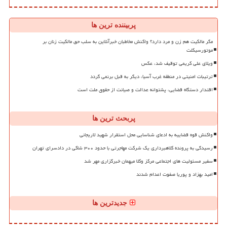
پربیننده ترین ها
مگر مالکیت هم زن و مرد دارد؟ واکنش مخاطبان خبرآنلاین به سلب حق مالکیت زنان بر
موتورسیکلت
ویلای علی کریمی توقیف شد، عکس
ترتیبات امنیتی در منطقه غرب آسیا، دیگر به قبل برنمی گردد
اقتدار دستگاه قضایی، پشتوانه عدالت و صیانت از حقوق ملت است
پربحث ترین ها
واکنش قوه قضاییه به ادعای شناسایی محل استقرار شهید لاریجانی
رسیدگی به پرونده کلاهبرداری یک شرکت مهاجرتی با حدود ۳۰۰ شاکی در دادسرای تهران
سفیر مسئولیت های اجتماعی مرکز وکلا میهمان خبرگزاری مهر شد
امید بهزاد و پوریا صفوت اعدام شدند
جدیدترین ها