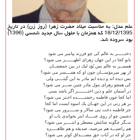
علم عدل: به مناسبت میلاد حضرت زهرا (روز زن) در تاریخ
18/12/1395 كه همزمان با حلول سال جدید شمسی (1396)
بود سروده شد.
دختــــــر به عالم كی چو فرزند پیامبر می شود
بانو كجا در این جهان زهرای اطهـــــــر می شود؟
همســر به عالم بس بُوَد لیك در بین جمعشــان
از بهر میرمؤمنـــان چون او كه همــــسر می شود؟
بس دیده اند و دیده ایم مادر به این گیتــــی ولی
كی همچو زهرای بتول مادر چنین ســـر می شود؟
در آسمان علم و دین اختــــــــر اگر باشد بسی
اما كجا چون فاطمه رخشنــــــده اخـتر می شود؟
بر هر زنی در این جهــان یك اسوه ایست اما كجا
جز فاطمه دخت نبی سالار و ســـــرور می شود؟
دشمن چو از روی عنـــــاد ابتر بخواندی باب او
بنــگر چگونه شانئش مضطر و ابتـــــر می شود؟
هم راضیـــه هم مرضیه، صدیقه و هم طاهـــــره
جز او كه در آیات حق مصــــداق كوثر می شود؟