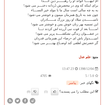
امّ ابیهـــــا خواند او را رهبــــــر دینِ خــــدا
برای اینكه كه وی در محضرش دُردانه دختــــر می شود!
به به چه سالی است سال ما با مولد خیر النســــاء
چون شد به تاریخ همزمان میمون و خوشتر می-شود!
نامیــــــــدن میلاد او روز بزرگ مـــــــادران
این تسمیه بهر زنان خوش یمن و خوشتر می شود!
امــــــا بعد از فوت نبی آزرده اش كردند تــــا
در عنفــــوان زندگی نشكفتـــــه پرپر می شود!
امیـــــدوار باش ای «رضا» این همزمانی قدردان
گر حضرتش لطفی كند اوضــاع بهتـــــر می شود!
منبع:
علم عدل
1398/12/04
13:47:23
4705
5
/
5.0
تگهای خبر:
پیامبر
این مطلب را می پسندید؟
(0)
(1)