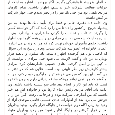
به آلمان بفرستد تا پناهندگی بگیرم. آگاه پرونده با اشاره به اینكه از
جزئیات فعالیت شركت خبر نداشتم، اظهار داشت: تمام كارهای
مرادی تلفنی بود من حتی یك نفر را در دفتر ندیدم حتی چهار شركت
در كیش داشت.
وی ادامه داد: دفترها خالی و فقط برای تأیید بانك ها بودند. به من
پیشنهاد خروج از كشور را داد تا من را رد كنند كه اگر خواستند كسی
را بگیرند اتفاقات و تخلفات را گردن ما فراری ها بیاندازد. وی با
اشاره به اینكه شخصی به اسم مرادی در رأس همه كارها بود، اظهار
داشت: جلوی مأموران خودتان تهدید كرد كه مرا به زندان می اندازد.
اعضای خانواده ام عضو سه شركت شدند. وی در پاسخ به این سؤال
كه قاضی پول هم گرفتید؟ اظهار داشت: یك میلیون و پانصد هزار
تومان به من داد و گفت لازمت می شود حتی مرادی تا توانست از
ما كپی برابر اصل گرفت. هادی حسینی خاطرنشان كرد: مرادی
بیشتر كارهایش زیر نظر نایینی بوده است. علایی هم كه در دفتر به
من گفت این بود كه من می خواهم تو را جایگزین خودم كنم، من به
او گفتم كه من نمی توانم چونكه سابقه زندانی دارم و چون بالاخره
كسی كه باید این كار را انجام دهد نباید سو پیشینه داشته باشند. وی
ادامه داد: آقای مرادی رئیس تمام كارها بود و خانواده اش هم خبر
داشتند كه من آبدارچی شركت بودم و هرجا می رفت اكثراً من را با
خودش می برد. بعد از اظهارات هادی حسینی قاضی موحدی آزاد از
وحید بیداریان آگاه دوم خواست در جایگاه قرار بگیرد. وحید بیداریان
بعد از قرار گرفتن در جایگاه اظهار نمود: من وحید بیداریان متولد