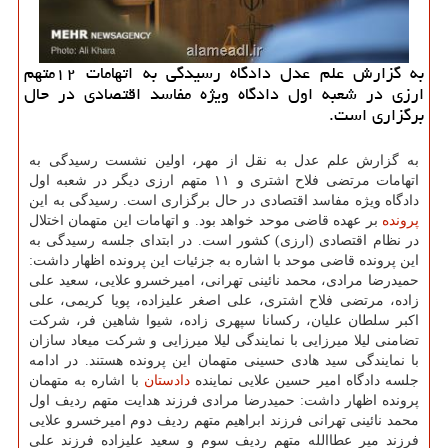
به گزارش علم عدل دادگاه رسیدگی به اتهامات ۱۲متهم
ارزی در شعبه اول دادگاه ویژه مفاسد اقتصادی در حال
برگزاری است.
به گزارش علم عدل به نقل از مهر، اولین نشست رسیدگی به
اتهامات مرتضی فلاح اشتری و ۱۱ متهم ارزی دیگر در شعبه اول
دادگاه ویژه مفاسد اقتصادی در حال برگزاری است. رسیدگی به این
پرونده
بر عهده قاضی موحد خواهد بود. و اتهامات این متهمان اختلال
در نظام اقتصادی (ارزی) كشور است. در ابتدای جلسه رسیدگی به
این پرونده قاضی موحد با اشاره به جزئیات این پرونده اظهار داشت:
حمیدرضا مرادی، محمد نائینی تهرانی، امیرخسرو علایی، سعید علی
زاده، مرتضی فلاح اشتری، علی اصغر علیزاده، پویا كریمی، علی
اكبر سلطان علیان، ركسانا سپهری زاده، شیوا شاهین فر، شركت
تضامنی لیلا میرزایی با نمایندگی لیلا میرزایی و شركت میعاد سازان
با نمایندگی سید هادی حسینی متهمان این پرونده هستند. در ادامه
جلسه دادگاه امیر حسین علایی نماینده
دادستان
با اشاره به متهمان
پرونده اظهار داشت: حمیدرضا مرادی فرزند هدایت متهم ردیف اول
محمد نائینی تهرانی فرزند ابراهیم متهم ردیف دوم امیرخسرو علایی
فرزند میر عطاالله متهم ردیف سوم و سعید علیزاده فرزند علی