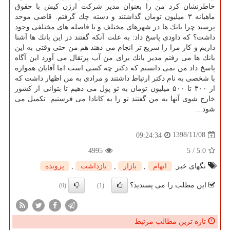
خاطرنشان كرد من را بعنوان مدیر شركت ارژن كیش با حقوق
ماهیانه ۳ میلیون تومان گذاشتند و دسته چك گرفتم. قاضی موحد
پرسید چرا بانك ها در شهرهای مختلف و با فاصله های مختلفی وجود
داشت؟ كه داودی پاسخ داد: به علت آنكه گفتند در این بانك ها آشنا
داریم و كار مرا را سریع تر انجام می دهند هم من حتی وقتی به این
بانك ها می رفتم مدیر بانك برای من آب پرتقال می آورد این آگاه
پاسخ داد من نمی دانستم كه دكتر چه كسی است اما آقایان همواره
با شخصی به نام دكتر ارتباط داشتند و مرادی به من اظهار داشت كه
از ۳۰۰ تا ۵۰۰ میلیون تومان به تو پول می دهیم تا بتوانی از كشور
خارج شوی آنها به من گفتند تو را به كانادا می فرستیم. تكمیل می
شود...
1398/11/08
09:24:34
4995
5
/
5.0
تگهای خبر:
اتهام
,
بازار
,
بازداشت
,
پرونده
این مطلب را می پسندید؟
(0)
(1)
تازه ترین مطالب مرتبط