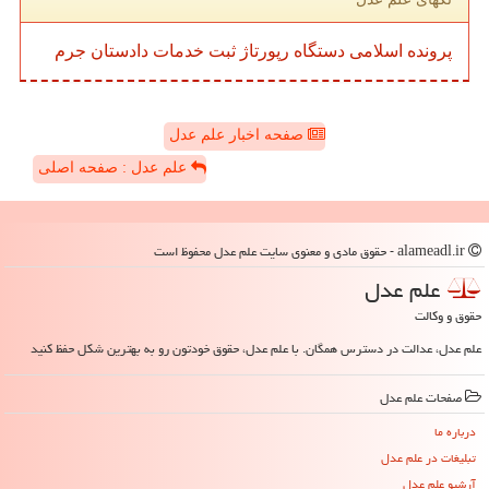
پرونده
اسلامی
دستگاه
رپورتاژ
ثبت
خدمات
دادستان
جرم
صفحه اخبار علم عدل
علم عدل : صفحه اصلی
alameadl.ir - حقوق مادی و معنوی سایت علم عدل محفوظ است
علم عدل
حقوق و وکالت
علم عدل، عدالت در دسترس همگان. با علم عدل، حقوق خودتون رو به بهترین شکل حفظ کنید
صفحات علم عدل
درباره ما
تبلیغات در علم عدل
آرشیو علم عدل