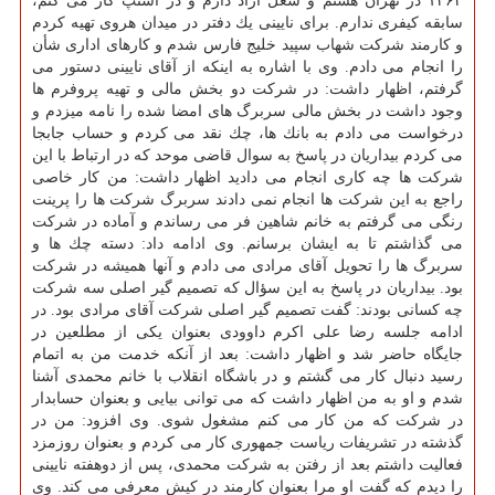
۱۳۶۳ در تهران هستم و شغل آزاد دارم و در اسنپ كار می كنم،
سابقه كیفری ندارم. برای نایینی یك دفتر در میدان هروی تهیه كردم
و كارمند شركت شهاب سپید خلیج فارس شدم و كارهای اداری شأن
را انجام می دادم. وی با اشاره به اینكه از آقای نایینی دستور می
گرفتم، اظهار داشت: در شركت دو بخش مالی و تهیه پروفرم ها
وجود داشت در بخش مالی سربرگ های امضا شده را نامه میزدم و
درخواست می دادم به بانك ها، چك نقد می كردم و حساب جابجا
می كردم بیداریان در پاسخ به سوال قاضی موحد كه در ارتباط با این
شركت ها چه كاری انجام می دادید اظهار داشت: من كار خاصی
راجع به این شركت ها انجام نمی دادند سربرگ شركت ها را پرینت
رنگی می گرفتم به خانم شاهین فر می رساندم و آماده در شركت
می گذاشتم تا به ایشان برسانم. وی ادامه داد: دسته چك ها و
سربرگ ها را تحویل آقای مرادی می دادم و آنها همیشه در شركت
بود. بیداریان در پاسخ به این سؤال كه تصمیم گیر اصلی سه شركت
چه كسانی بودند: گفت تصمیم گیر اصلی شركت آقای مرادی بود. در
ادامه جلسه رضا علی اكرم داوودی بعنوان یكی از مطلعین در
جایگاه حاضر شد و اظهار داشت: بعد از آنكه خدمت من به اتمام
رسید دنبال كار می گشتم و در باشگاه انقلاب با خانم محمدی آشنا
شدم و او به من اظهار داشت كه می توانی بیایی و بعنوان حسابدار
در شركت كه من كار می كنم مشغول شوی. وی افزود: من در
گذشته در تشریفات ریاست جمهوری كار می كردم و بعنوان روزمزد
فعالیت داشتم بعد از رفتن به شركت محمدی، پس از دوهفته نایینی
را دیدم كه گفت او مرا بعنوان كارمند در كیش معرفی می كند. وی