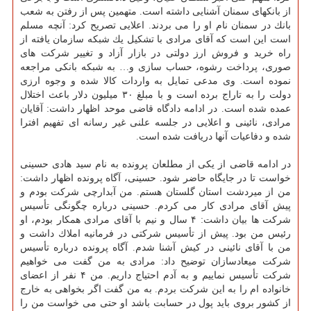
از بانكهای سمنان آشنایی داشته است. متهمین پس از رفتن به شعب
بانك در سمنان نام او را می بردند. اعلایی تصریح كرد: آنچه مسلم
است این است كه آقای مرادی با تشكیل یك شبكه سازمان یافته از
راه خرید و فروش ارز دولتی در بازار آزاد و تغییر شركت های
صوری، پرداخت رشوه، حساب سازی و… به شبكه بانكی مراجعه
نموده است. وی مدعی تمایل به واردات كالا شده و وجوه ارزی
دولت را به تاراج برده است و با مبلغ ۳۰ میلیون دلار باعث اختلال
عمده شده است. در ادامه دادگاه قاضی موحد اظهار داشت: آقایان
مرادی، نائینی و اعلایی در جلسه علنی غیر رسانه ای تفهیم افترا
شده و دفاعیات آنها دریافت شده است.
در ادامه قاضی از یكی از مطلعان پرونده به نام سید هادی حسینی
خواست تا در جایگاه حاضر شود. حسینی، آگاه پرونده اظهار داشت:
من از میردشت استان گلستان هستم. من آبدارچی شركت بودم و
پیش آقای مرادی كار می كردم. حسینی درباره چگونگی تأسیس
شركت ها بیان داشت: ۴ سال و نیم با آقای مرادی همكار بودم، او
رئیس من بود. پیش از تأسیس شركتی در فرمانیه املاك داشت و
من با آقای نائینی در كیش آشنا شدم. آگاه پرونده درباره تأسیس
شركت میعادسازان توضیح داد: مرادی به من گفت می خواهیم
شركت تأسیس نماییم و به آدم احتیاج داریم. من ۴ نفر از اعضای
خانواده ام را به این شركت بردم. به من گفت اگر بخواهی به خارج
از كشور بروی باید پول در حسابت باشد او حتی می خواست من را