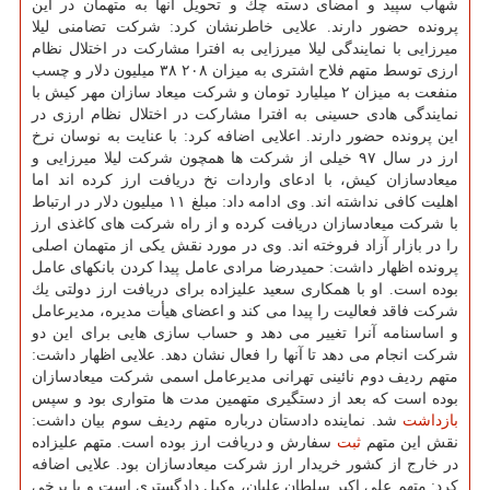
شهاب سپید و امضای دسته چك و تحویل آنها به متهمان در این
پرونده حضور دارند. علایی خاطرنشان كرد: شركت تضامنی لیلا
میرزایی با نمایندگی لیلا میرزایی به افترا مشاركت در اختلال نظام
ارزی توسط متهم فلاح اشتری به میزان ۲۰۸ ۳۸ میلیون دلار و چسب
منفعت به میزان ۲ میلیارد تومان و شركت میعاد سازان مهر كیش با
نمایندگی هادی حسینی به افترا مشاركت در اختلال نظام ارزی در
این پرونده حضور دارند. اعلایی اضافه كرد: با عنایت به نوسان نرخ
ارز در سال ۹۷ خیلی از شركت ها همچون شركت لیلا میرزایی و
میعادسازان كیش، با ادعای واردات نخ دریافت ارز كرده اند اما
اهلیت كافی نداشته اند. وی ادامه داد: مبلغ ۱۱ میلیون دلار در ارتباط
با شركت میعادسازان دریافت كرده و از راه شركت های كاغذی ارز
را در بازار آزاد فروخته اند. وی در مورد نقش یكی از متهمان اصلی
پرونده اظهار داشت: حمیدرضا مرادی عامل پیدا كردن بانكهای عامل
بوده است. او با همكاری سعید علیزاده برای دریافت ارز دولتی یك
شركت فاقد فعالیت را پیدا می كند و اعضای هیأت مدیره، مدیرعامل
و اساسنامه آنرا تغییر می دهد و حساب سازی هایی برای این دو
شركت انجام می دهد تا آنها را فعال نشان دهد. علایی اظهار داشت:
متهم ردیف دوم نائینی تهرانی مدیرعامل اسمی شركت میعادسازان
بوده است كه بعد از دستگیری متهمین مدت ها متواری بود و سپس
بازداشت
شد. نماینده دادستان درباره متهم ردیف سوم بیان داشت:
نقش این متهم
ثبت
سفارش و دریافت ارز بوده است. متهم علیزاده
در خارج از كشور خریدار ارز شركت میعادسازان بود. علایی اضافه
كرد: متهم علی اكبر سلطان علیان، وكیل دادگستری است و با برخی