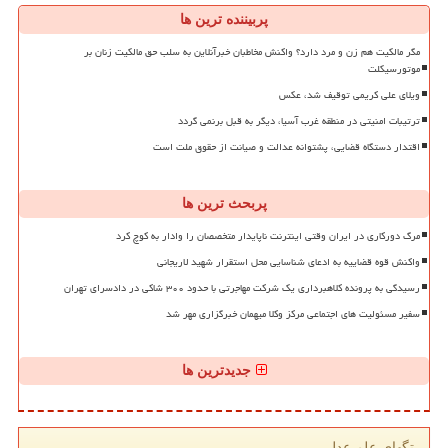
پربیننده ترین ها
مگر مالکیت هم زن و مرد دارد؟ واکنش مخاطبان خبرآنلاین به سلب حق مالکیت زنان بر
موتورسیکلت
ویلای علی کریمی توقیف شد، عکس
ترتیبات امنیتی در منطقه غرب آسیا، دیگر به قبل برنمی گردد
اقتدار دستگاه قضایی، پشتوانه عدالت و صیانت از حقوق ملت است
پربحث ترین ها
مرگ دورکاری در ایران وقتی اینترنت ناپایدار متخصصان را وادار به کوچ کرد
واکنش قوه قضاییه به ادعای شناسایی محل استقرار شهید لاریجانی
رسیدگی به پرونده کلاهبرداری یک شرکت مهاجرتی با حدود ۳۰۰ شاکی در دادسرای تهران
سفیر مسئولیت های اجتماعی مرکز وکلا میهمان خبرگزاری مهر شد
جدیدترین ها
تگهای علم عدل