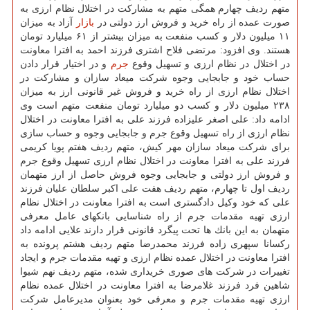
متهم ردیف چهارم همگی متهم به مشاركت در اختلال نظام ارزی به
صورت عمده از راه خرید و فروش ارز دولتی در
بازار
آزاد به میزان
۱۱ میلیون دلار و كسب منفعت به میزان بیشتر از ۶۱ میلیارد تومان
هستند. وی افزود: مرتضی فلاح اشتری فرزند احمد به افترا معاونت
در اختلال در نظام ارزی و تسهیل وقوع
جرم
و در اختیار قرار دادن
حساب خود و جابجایی وجوه شركت میعاد سازان و مشاركت در
اختلال نظام ارزی از راه خرید و فروش غیر قانونی ارز به میزان
۲۳۸ میلیون دلار و كسب دو میلیارد تومان منفعت متهم است وی
ادامه داد: علی اصغر علیزاده فرزند علی به افترا معاونت در اختلال
نظام ارزی از راه تسهیل وقوع جرم و جابجایی وجوه و حساب سازی
برای شركت میعاد سازان مهر كیش، متهم ردیف هفتم پویا كریمی
فرزند علی به افترا معاونت در اختلال نظام ارزی تسهیل وقوع جرم
و فروش ارز دولتی و جابجایی وجوه فروش حاصل از ارز متهمان
ردیف اول تا چهارم، متهم ردیف هفت علی اكبر سلطان علیان فرزند
علی كه خود وكیل دادگستری است به افترا معاونت در اختلال نظام
ارزی تهیه مقدمات جرم از راه شناسایی بانكهای عامل معرفی
متهمان به این بانك ها تحت پیگرد قانونی قرار دارند علایی ادامه داد
ركسانا سپهری زاده فرزند محمدرضا متهم ردیف هشتم پرونده به
افترا معاونت در اختلال عمده نظام ارزی و تهیه مقدمات جرم و ایجاد
تغییرات در شركت های صوری خریداری شده، متهم ردیف نهم شیوا
شاهین فرد فرزند غلامرضا به افترا معاونت در اختلال عمده نظام
ارزی تهیه مقدمات جرم و معرفی خود بعنوان مدیرعامل شركت