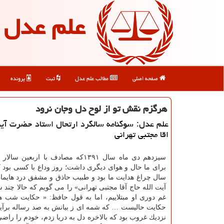
علم عدل
صفحه اصلی
مطالب علم عدل
ثبت
پرونده
هرگزم نقش تو از لوح دل وجان نرود
علم عدل: سوگنامه سالگرد ارتحال استاد حضرت آیت
اقا مجتبی تهرانی
سیزدهم دی ماه سال ۱۳۹۱كه مصادف با اربعین 
برای ما حال و هوای دیگری داشت؛ روز وداع با كسی بود 
سال چراغ هدایت ما بود و طبیب حاذق و مشفق درد هایم
آیت الله حاج آقا مجتبی تهرانی» را می گویم كه حالا چند
غم دوری او مبتلاییم، اما به قول حافظ: « حكایت شب ه
حكایت حالیست … كه شمه ای ز بیانش به صد رساله برآی
نزدیك غروب بود كه بالاخره دل به دریا زدم، خودم را راضی