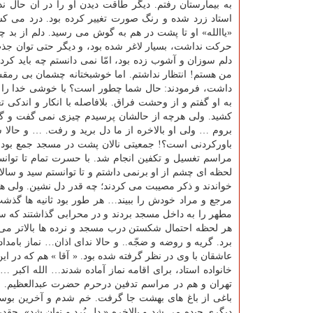
به بیمارستان رفتم. دیگر طاقت دیدن او را در آن حال ند
استاد زرد شده و رنگ صورت تغییر كرده بود. درد می ك
«یاالله» او تا پشت در هم به گوش می رسید. دلم از بد
حركت نداشت، بسیار لاغر شده بود، و دیگر حتی توان 
دلم سوزان و آشوب زده بود، امّا نمی دانستم چه باید ك
من هستم! انتظار نداشتم. اما خوشبختانه چشمان بی رمقش 
داشت، فرمودند: حال شما چطور است؟ با خوشی خدا را 
به او گفتم و از وحشت فراق. بلافاصله با انكار و اندكی 
كشید. ولی هرچه از حالشان پرسیدم چیزی نمی گفت و گلای
بروم … ولی او بالاخره از ما دل برید و رفت. … و حالا
باوركردنی است؟! جمعیتی نالان پشت در مسجد جمع بودند.
مراسم تغسیل و تكفین انجام شد. با حسرت تمام تا توانس
لحظه ای چشم از او برنمی داشتم و تا توانستم سید و سالا
خواندند و ذكر مصیبت می كردند؛ چه قدر دل نشین. ولی همه
مطهر را به داخل مسجد بردند و در محرابی گذاشتند كه سا
هر لحظه احتمال شكستن درب مسجد و نرده ها بالاتر می
برد. گریه و روضه و ضجّه.. و حالا ندای اذان… نماز با
عاشقان با وی در نظر گرفته شده بود. « آقا » هم كه در ا
خانواده استاد، برای اقامه نماز آماده شدند… الله اكبر
تهران و هم در مراسم تدفین درحرم حضرت عبدالعظیم. شر
باغی از باغ های بهشت جا گرفت. خم شدم و آخرین بوسه 
دیگری چیده می شد و بالاخره « دل بُرد و نهان شد». چقدر