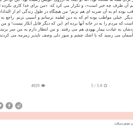
م آن طرف چه خبر است»، و تكرار می كرد كه: «من برای خدا كاری نكرده ام
ب بوده ام به آن ضربه ای هم نزنم! من هیچگاه در طول زندگی ام از التذاذا
 دیگر. خیلی مواظب بوده ام كه به دین لطمه نرسانم و آسیبی نزنم. راجع به 
است كه مردم را به در خانه آنها برده ام. این كه دیگر قابل انكار نیست! و من 
خودشان به عیادت بیمار یهودی هم می رفتند. و من انتظار دارم به من سر بزنند
آسمان می رسید كه با اشك چشم و سوز دلی وصف ناپذیر زمزمه می كردند: 
4929
5
/
5.0
 بر موتورسیکلت