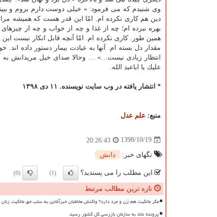
وی شنیدم كه می فرمود: « خیلی دوست دارم بروم و ببین
دین هم كاری نكرده ام. امّا این قدر هست كه همیشه مراق
بهره نبرده ام؛ چه از غذا و چه از خواب و چه از چیزهای
همین طور. كاری نكرده ام. امّا آنچه قابل انكار نیست این 
مقدار دل بسته ام. آنها به عیادت بیمار دستور داده اند. 
انتظار زیادی نیست…» … وحالا صدای خیل مریدانش به 
علیك یا اباعبد الله.
* انتشار یافته در وب سایت نویسنده. ۱۱ دی ۱۳۹۸
منبع:
علم عدل
1398/10/19
20:26:43
تگهای خبر:
دانش
این مطلب را می پسندید؟
(0)
(1)
تازه ترین مطالب مرتبط
مگر مالکیت هم زن و مرد دارد؟ واکنش مخاطبان خبرآنلاین به سلب حق مالکیت زنان
پرونده شاد به سازمان بازرسی کل کشور رسید