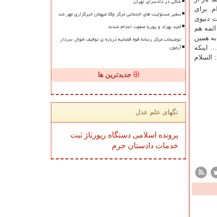
شاکی در دادسرای تهران
. برای
سفیر مسئولیت های اجتماعی مرکز وکلا میهمان خبرگزاری مهر شد
ت دنیوی
امید بهزاد و پوریا صفوت اعدام شدند
ائمه هم
توضیحات مرکز رسانه قوه قضائیه درباره ی توقیف اموال سردار
به همین
آزمون
… اینكه
السلام
جدیدترین ها
تگهای علم عدل
پرونده
اسلامی
دستگاه
رپورتاژ
ثبت
خدمات
دادستان
جرم