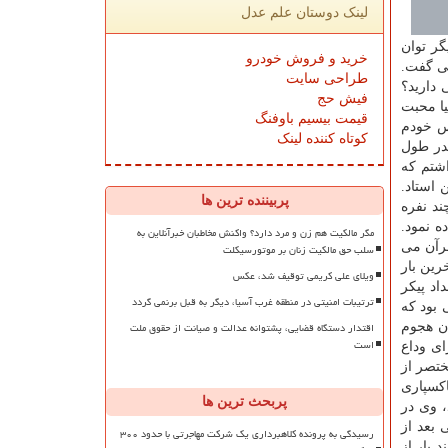
لینک دوستان علم عدل
گر توان
خرید و فروش خودرو
ی گفت.
طراحی سایت
 دارید؟
فیش حج
یا محبت
قیمت بیسیم باوفنگ
س خودم
کوتاه کننده لینک
قدر طول
اشتم كه
 استاد.
پربیننده ترین ها
ند نفره
ه نمود.
مگر مالکیت هم زن و مرد دارد؟ واکنش مخاطبان خبرآنلاین به
قرآن می
سلب حق مالکیت زنان بر موتورسیکلت
رین بار
ویلای علی کریمی توقیف شد، عکس
انیه ها گذشت و و نزدیك ۳۰/۵ بامداد پیكر مطهر را به داخل مسجد بردن نزدیك ۳۰/۵ بامداد پیكر
ترتیبات امنیتی در منطقه غرب آسیا، دیگر به قبل برنمی گردد
 بود كه
اقتدار دستگاه قضایی، پشتوانه عدالت و صیانت از حقوق ملت
ن هجوم
است
ای وداع
ختصر از
اكسپاری
پربحث ترین ها
 وی در
 بعد از
رسیدگی به پرونده کلاهبرداری یک شرکت مهاجرتی با حدود ۳۰۰
 بار از