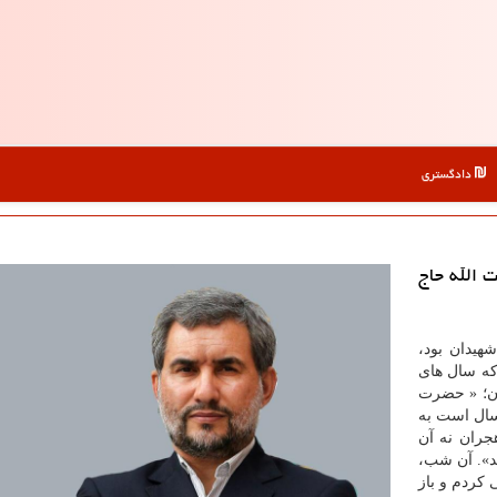
دادگستری
 الله حاج
سالار شهیدان بود،
كه سال های
ان؛ « حضرت
 سال است به
جران نه آن
د». آن شب،
 كردم و باز