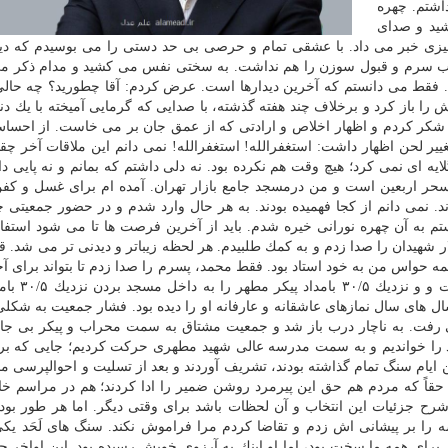
اشتم. چهره
شید و صدای
 چیزی خبر می داد. با عشقی تمام و حرصی بی حد دستی را می بوسیدم كه دی
جذب سرم و قبول سوزن را هم نداشت. به سختی نفس می كشید و مدام ذكر م
رد. فقط می دانستم كه آخرین دیدارها است. عرض كردم: آقا چطورید؟ چه حالی
را باز كرد و برخلاف چند هفته گذشته، با صدایی كه گرمایی آمیخته با یك دن
شكر كردم و اظهار اخلاص و ارادتی كه از عمق جان بر می خاست. از احسا
تغییر لحن اظهار داشت: استغفرالله! استغفرالله! نمی دانم این ملاقات آخر چ
ه ای نمی كرد؛ هیچ وقت هم نكرده بود. نه دلی داشتم كه بمانم و نه پایی د
 سحر اربعین است و من درمسجد جامع بازار تهران. آمده ام برای غسل و كفن
 نمی دانم از كجا فهمیده بودند. به هر حال وارد شدم و در حضور جمعیتی چ
تم به آن چهره نورانی خیره شدم. باید از آخرین فرصت ها تا می شود استفاد
ر شهیدان را صدا زدم و به كمك طلبیدم. هر لحظه زیباتر و دیدنی تر می شد. 
 حواس من به خود استاد بود. فقط محمد، پسرم را صدا زدم تا بتواند برای آخ
مرجع و مراد خودش را ببیند… هر طور بود ث
ل های سال نمازهای عاشقانه و عارفانه او را دیده بود. فشار جمعیت به شكلی
 رفت. به ناچار درب باز شد و جمعیت مشتاق به سمت محراب و پیكر بی جا
مداد را خواندیم و به سمت مدرسه عالی شهید مطهری حركت كردیم؛ جایی كه بر
ین ایام سنگ تمام گذاشته بودند، تشریف آوردند و بعد از تسلیت و احوالپرسی م
 … حقاً كه مردم هم حق این پیرمرد روشن ضمیر را ادا كردند؛ هم در مراسم خ
ح جزئیات این انتخاب و آن لحظات باشد برای وقتی دیگر. اما هر طور بود،
را بر پیشانی اش زدم و تقاضا كردم مرا فراموش نكند. سنگ های لَحَد یكی
 برای همه ما سخت بود، اما او اینك به آرزوی خویش رسیده بود. این اواخر چند