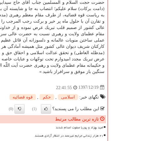
حضرت حجت السلام و المسلمین جناب آقای حاج سیدابر
(دامت بركات) سلام علیكم؛ انتصاب به جا و شایسته آن بر
به ریاست قوه قضائیه، از طرف مقام معظم رهبری (مدظل
و تقارن آن با حلول ماه پر خیر و بركت رجب المرجب را 
عالی كشور از صمیم قلب تبریك عرض نموده و از خداوند
مقام عظمای ولایت و رهبری نسبت به حضرت عالی سرمایه
عملی ساختن منویات عالمانه و دلسوزانه آن قائل عظیم 
كاركنان شریف دیوان عالی كشور مثل همیشه آمادگی هر 
(مدظله العاطی) و تحقق عدالت اسلامی و احقاق حق و ا
عرض تبریك مجدد امیدوارم تحت توجّهات و عنایات خاصه حضر
و حكیمانه مقام عظمای ولایت و رهبری حضرت آیت اللّه الع
سنگین باز موفق و سرافراز باشید.»
1397/12/19
22:41:55
تگهای خبر:
اسلامی
,
حكم
,
قوه قضائیه
این مطلب را می پسندید؟
(0)
(1)
تازه ترین مطالب مرتبط
امید بهزاد و پوریا صفوت اعدام شدند
۲۱ هزار زندانی جرایم غیرعمد در انتظار آزادی هستند