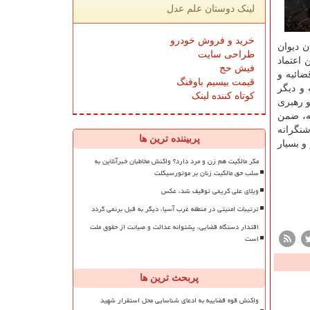
لینک دوستان علم عدل
خرید و فروش خودرو
ن دیوان
طراحی سایت
اعتماد
فیش حج
ائیه و
قیمت بیسیم باوفنگ
و دیگر
کوتاه کننده لینک
 رهبری
ه، ضمن
شنگرانه
پربیننده ترین ها
و بسیار
مگر مالکیت هم زن و مرد دارد؟ واکنش مخاطبان خبرآنلاین به
سلب حق مالکیت زنان بر موتورسیکلت
ویلای علی کریمی توقیف شد، عکس
ترتیبات امنیتی در منطقه غرب آسیا، دیگر به قبل برنمی گردد
اقتدار دستگاه قضایی، پشتوانه عدالت و صیانت از حقوق ملت
است
پربحث ترین ها
واکنش قوه قضاییه به ادعای شناسایی محل استقرار شهید