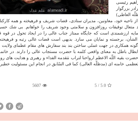
اهیم رئیسی
ادر بزرگوار
ّه العاطی)
از ناحیه خود، معاونین، مدیران ستادی، قضات شریف و فرهیخته و همه كاركنا
 متعال توفیقات روزافزون و سلامتی وجود شریف را خواهانم. بی شك حسن 
 ارزشمندی است كه جایگاه ممتاز جناب عالی را در ایجاد تحول در قوه قض
الشأن، برجسته و نمایان می سازد. بدیهی است قضات عالی رتبه و فرهیخته 
گونه همكاری در جهت عملی ساختن بند بند سفارش های مقام عظمای ولایت و
بطال باطل به معنای واقعی كلمه با حضرت مستجاب عالی را دارند. در خاتم
ت بقیه اللّه الاعظم ارواحنا لتراب مَقدمه الفداء و رهبری و هدایت های رو
ظمی خامنه ای (مدظلّه العالی) كما فی السّابق در انجام این مسئولیت خطیر 
5607
5
/
5.0