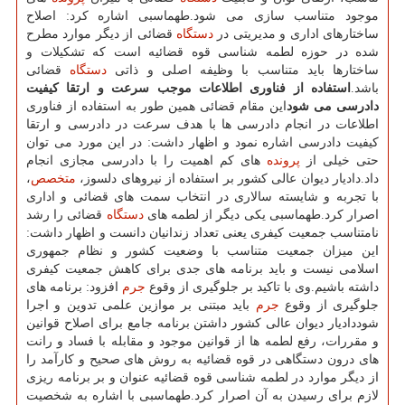
موجود متناسب سازی می شود.طهماسبی اشاره كرد: اصلاح
ساختارهای اداری و مدیریتی در
دستگاه
قضائی از دیگر موارد مطرح
شده در حوزه لطمه شناسی قوه قضائیه است كه تشكیلات و
ساختارها باید متناسب با وظیفه اصلی و ذاتی
دستگاه
قضائی
باشد.
استفاده از فناوری اطلاعات موجب سرعت و ارتقا كیفیت
دادرسی می شود
این مقام قضائی همین طور به استفاده از فناوری
اطلاعات در انجام دادرسی ها با هدف سرعت در دادرسی و ارتقا
كیفیت دادرسی اشاره نمود و اظهار داشت: در این مورد می توان
حتی خیلی از
پرونده
های كم اهمیت را با دادرسی مجازی انجام
داد.دادیار دیوان عالی كشور بر استفاده از نیروهای دلسوز،
متخصص
،
با تجربه و شایسته سالاری در انتخاب سمت های قضائی و اداری
اصرار كرد.طهماسبی یكی دیگر از لطمه های
دستگاه
قضائی را رشد
نامتناسب جمعیت كیفری یعنی تعداد زندانیان دانست و اظهار داشت:
این میزان جمعیت متناسب با وضعیت كشور و نظام جمهوری
اسلامی نیست و باید برنامه های جدی برای كاهش جمعیت كیفری
داشته باشیم.وی با تاكید بر جلوگیری از وقوع
جرم
افزود: برنامه های
جلوگیری از وقوع
جرم
باید مبتنی بر موازین علمی تدوین و اجرا
شوددادیار دیوان عالی كشور داشتن برنامه جامع برای اصلاح قوانین
و مقررات، رفع لطمه ها از قوانین موجود و مقابله با فساد و رانت
های درون دستگاهی در قوه قضائیه به روش های صحیح و كارآمد را
از دیگر موارد در لطمه شناسی قوه قضائیه عنوان و بر برنامه ریزی
لازم برای رسیدن به آن اصرار كرد.طهماسبی با اشاره به شخصیت