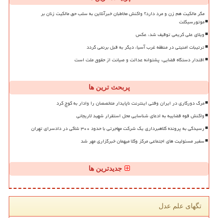
مگر مالکیت هم زن و مرد دارد؟ واکنش مخاطبان خبرآنلاین به سلب حق مالکیت زنان بر
موتورسیکلت
ویلای علی کریمی توقیف شد، عکس
ترتیبات امنیتی در منطقه غرب آسیا، دیگر به قبل برنمی گردد
اقتدار دستگاه قضایی، پشتوانه عدالت و صیانت از حقوق ملت است
پربحث ترین ها
مرگ دورکاری در ایران وقتی اینترنت ناپایدار متخصصان را وادار به کوچ کرد
واکنش قوه قضاییه به ادعای شناسایی محل استقرار شهید لاریجانی
رسیدگی به پرونده کلاهبرداری یک شرکت مهاجرتی با حدود ۳۰۰ شاکی در دادسرای تهران
سفیر مسئولیت های اجتماعی مرکز وکلا میهمان خبرگزاری مهر شد
جدیدترین ها
تگهای علم عدل