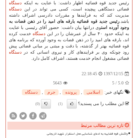
رئیس جدید قوه قضائیه اظهار داشت: با عنایت به اینكه
دستگاه
قضائی دستگاهی پیچیده است، كسی می تواند در این
دستگاه
مدیریت كند كه به فرآیندها و مقررات دادرسی اشراف داشته
باشد.
رئیس جدید قوه قضائیه بارقه های امید را در ذهن قضات به
وجود آورده است
وی درانتها بیان داشت: حضور آقای رئیسی با عنایت
به اینكه حدود ۴۰ سال از عمرشان را در این
دستگاه
خدمت كرده
اند، بارقه های امید را در ذهن قضات به وجود آورده كه برنامه های
قوه قضائیه بهتر از گذشته، با دقت و مبتنی بر مبانی قضائی پیش
رود چونكه وی بر فرایندهای كار و نیروی انسانی كه در
دستگاه
قضائی مشغول انجام خدمت هستند، اشراف كامل دارد.
1397/12/15
22:18:45
5643
5
/
5.0
تگهای خبر:
اسلامی
,
پرونده
,
جرم
,
دستگاه
این مطلب را می پسندید؟
(0)
(1)
تازه ترین مطالب مرتبط
واکنش قوه قضاییه به ادعای شناسایی محل استقرار شهید لاریجانی