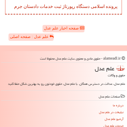
پرونده
اسلامی
دستگاه
رپورتاژ
ثبت
خدمات
دادستان
جرم
صفحه اخبار علم عدل
علم عدل : صفحه اصلی
alameadl.ir - حقوق مادی و معنوی سایت علم عدل محفوظ است
علم عدل
حقوق و وکالت
علم عدل، عدالت در دسترس همگان. با علم عدل، حقوق خودتون رو به بهترین شکل حفظ کنید
صفحات علم عدل
درباره ما
تبلیغات در علم عدل
آرشیو علم عدل
خدمات علم عدل