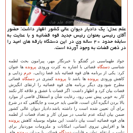
علم عدل: یك دادیار دیوان عالی كشور اظهار داشت: حضور
آقای رئیسی بعنوان رئیس جدید قوه قضائیه و با عنایت به
سابقه حدود ۴۰ ساله وی در این دستگاه بارقه های امید را
در ذهن قضات به وجود آورده است.
جواد طهماسبی در گفتگو با خبرنگار مهر، پیرامون بحث لطمه
شناسی
دستگاه
قضائی با اشاره به كثرت ورودی
پرونده
ها عنوان
كرد: یكی از برنامه های قوه قضائیه باید قضا زدایی،
جرم
زدایی و
كاهش ورودی
پرونده
ها باشد تا
پرونده
كمتری در
دستگاه
قضائی
مطرح شود.وی دیگر برنامه های قوه قضائیه را ارتقای انگیزش
قضات بیان كرد و اظهار داشت: اگر قضات با عشق و علاقه كار نكنند
كار به خوبی پیش نمی رود، رعایت شأن و استقلال قاضی از موارد
بالا بردن انگیزه آنان است، قاضی باید حرمت و جایگاهی كه در شرع
برای آن تعیین شده است را داشته باشد.دادیار دیوان عالی كشور
ضمن بیان اینكه عدم تناسب در میزان كار و تعداد قضات از لطمه
های قوه قضائیه است بیان داشت: این مقوله بوسیله كاهش
پرونده
ها و افزایش نیروی انسانی، امكانات و ملزومات موردنیاز برای
تناسب، ارتقای توان و قابلیت
دستگاه
قضائی با میزان
پرونده
های