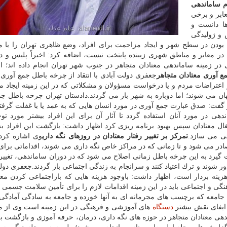
م ساماندهی
عابر و برخی
ا دانست و
 و ژولیدگی
 بودن در سطح شهر و ایجاد مزاحمت برای افراد، وضع ظاهری تهران را با م
در معابر و مناطق شهری زیبنده پایتخت نیست، اضافه كرد: اخیراً پلیس و د
در زمینه ساماندهی معتادان متجاهر در جنوب شهر تهران انجام داده اند؛ ام
ع آوری معتادان متجاهر
جعفری دولت آبادی با انتقاد از چرخه باطل جمع آوری 
ثر اعتراضات مردم و یا درخواست مسؤولان و مشكلاتی كه در این زمینه ایجاد 
هان می شوند؛ اما دوباره به شهر باز می گردند.دادستان تهران چرخه باطل ج
فت: صدق عبارت جمع آوری در مورد انسان هایی كه به عمد یا با غفلت گرفت
ی در مورد آنان استفاده گردد تا آثار آن برای این افراد بیشتر مورد تو
شتغال معتادان سپس بهبود برنامه ریزی كرد اظهار داشت: بازگشت این افراد ب
ی می سازد.
تمركز بر تغییر رفتار معتادان در روزهای نگه داری
وی اشاره كرد: 
ادر می شود و تا زمانی كه در مراكز خاص نگه داری می شوند، اقداماتی برای
گیرد به این چرخه باطل زمانی اصلاح می شود كه در دوران ساماندهی، تغییر
د دور شوند و ترك اعتیاد كنند و سرانجام به زندگی اجتماعی باز گردند.جعفری دول
هزینه بردار است، اظهار داشت: باوجود هزینه هایی كه بازاجتماعی كردن معت
گی و اجتماعی باید در این زمینه اقدامات لازم را برای تأمین سلامت جسمی
به جامعه كه برچسب های مجرمانه ای به آنها خورده و جامعه به سادگی آمادگ
 ایفای نقش بیشتر
دستگاه
های آموزشی و فرهنگی در این زمینه است.وی از م
هی معتادان متجاهر در حوزه های نگه داری، درمان، حرفه آموزی و بازگشت ب