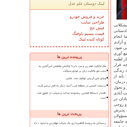
لینک دوستان علم عدل
خرید و فروش خودرو
طراحی سایت
شكلاتی
فیش حج
ادستانی
قیمت بیسیم باوفنگ
ا انجام
کوتاه کننده لینک
و آزادی
می شود،
مع آوری
پربیننده ترین ها
ار لطمه
جه قرار
مگر مالکیت هم زن و مرد دارد؟ واکنش مخاطبان خبرآنلاین به
سلب حق مالکیت زنان بر موتورسیکلت
ه زندگی
باید از
ویلای علی کریمی توقیف شد، عکس
 درمان،
ترتیبات امنیتی در منطقه غرب آسیا، دیگر به قبل برنمی گردد
 و تحول
اقتدار دستگاه قضایی، پشتوانه عدالت و صیانت از حقوق ملت
ت آبادی
است
ادان در
 و روحی
ی پذیرش
پربحث ترین ها
سؤولان
ه جامعه
رسیدگی به پرونده کلاهبرداری یک شرکت مهاجرتی با حدود ۳۰۰