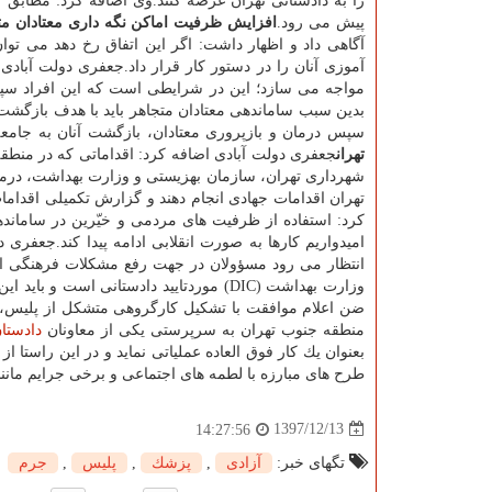
را به دادستانی تهران عرضه كنند.وی اضافه كرد: مطاب
پیش می رود.
افزایش ظرفیت اماكن نگه داری معتادان مت
آگاهی داد و اظهار داشت: اگر این اتفاق رخ دهد می توا
آموزی آنان را در دستور كار قرار داد.جعفری دولت آباد
مواجه می سازد؛ این در شرایطی است كه این افراد سپس 
بدین سبب ساماندهی معتادان متجاهر باید با هدف بازگشت 
سپس درمان و بازپروری معتادان، بازگشت آنان به جام
تهران
جعفری دولت آبادی اضافه كرد: اقداماتی كه در منطق
شهرداری تهران، سازمان بهزیستی و وزارت بهداشت، درم
تهران اقدامات جهادی انجام دهند و گزارش تكمیلی اقداما
كرد: استفاده از ظرفیت های مردمی و خیّرین در سامانده
امیدواریم كارها به صورت انقلابی ادامه پیدا كند.جعفر
انتظار می رود مسؤولان در جهت رفع مشكلات فرهنگی این
وزارت بهداشت (DIC) موردتایید دادستانی 
ضن اعلام موافقت با تشكیل كارگروهی متشكل از پلیس، 
منطقه جنوب تهران به سرپرستی یكی از معاونان
دادستا
بعنوان یك كار فوق العاده عملیاتی نماید و در این راستا 
طرح های مبارزه با لطمه های اجتماعی و برخی جرایم ما
1397/12/13
14:27:56
تگهای خبر:
آزادی
,
پزشك
,
پلیس
,
جرم