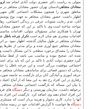
متولی به ریاست دكتر جعفری دولت آبادی انجام شد.
لزو
معتادان متجاهر
دادستان تهران حضور معتادان متجاهر در م
مناطق شهری را همچون مشكلات اجتماعی كلان شهره
اظهار داشت: حضور معتادان متجاهر به جهت نوع پوشش
آنان، عدم رعایت شئونات عرفی در زندگی اجتماعی، رها
مواجه ساخته است.وی با تاكید بر این كه حضور معتادان 
تهران با همكاری سایر مسؤولان متولی، اقدامات مناسبی 
اقدامات بیشتری هم چنان لازم است.
تكرار چرخه باطل جم
معتادان متجاهر در طول سالیان گذشته، اظهار نمود: بر ا
معتادان متجاهر جمع آوری شده و برای مدتی از نظرها پن
معتادان را مصداق برخورد سطحی با این مشكل دانست و گ
شده اند، صحیح نبوده و مناسب می باشد از لفظ سامانده
گیرد.جعفری دولت آبادی با تاكید بر این كه باید برای ا
اجتماعی موفقیت بزرگی است و این چرخه باطل را خنث
زمانی كه دستور قضائی برای ساماندهی معتادان متجاهر ص
حرفه آموزی و آمادگی آنان برای بازگشت به جامعه صورت 
رفتاری در این افراد رخ دهد به این معنا كه از آماج اعتیا
با بیان این مساله كه بازگشت اجتماعی معتادان متجاهر 
برخواهد داشت، سازمان بهزیستی و دیگر
دستگاه
های فرهن
این افراد انجام دهند.وی اضافه كرد: بازگشت این افراد 
آنها را ندارد، كاری دشوار و هزینه بردار است كه مستلزم
دستگاه
ها خواست تا گزارش اقدامات خود در زمینه ساماند