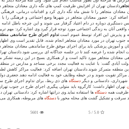
ق گزارش ها مرحله اول بطور مناسب انجام می شود؛ ولی سه مرحله دیگر به 
جاهر
دادستان تهران از افزایش ظرفیت كمپ های نگه داری معتادان متجاهر د
ن معتادان متجاهر را تا شش ماه نگه داری كرد و اقدامات درمانی، فرهنگی
ی اضافه كرد: حضور معتادان متجاهر در شهرها وضع اجتماعی و فرهنگی را با
دستگیری دوباره در دام اعتیاد گرفتار می شوند و این چرخه باطل ادامه م
واقعی آنان به زندگی اجتماعی مورد توجه قرار گیرد.وی اشاره كرد: مهم تری
عه و پذیرش این افراد توسط عموم است.
تداوم اجرای طرح ساماندهی منطق
ه جنوب تهران در مورد معتادان متجاهر انجام شده، قابل تقدیر است.وی اظها
ان و آموزش پزشكی باید برای اجرای موفق طرح ساماندهی معتادان متجاهر د
ت انجام شده را عرضه كنند تا در جلسه جداگانه ای بررسی شود.دادستان تهرا
ی معتادان متجاهر مورد تاكید است و از همكاری بسیج در این زمینه تشكر 
ی دولت آبادی گفت: با عنایت به فعالیت مجدد برخی مساجد و مدارس در منطق
 منطقه متمركز شوند.دادستان تهران اضافه كرد: فعالیت مراكز كاهش لطمه 
است و باید این مراكز تقویت شوند و در حیطه وظایف خود به فعالیت ادامه دهند.جعفری دو
شهرداری، دادستانی و دیگر
دستگاه
های ذی ربط، برای تداوم اجرای طرح سا
ن
تهران اظهار داشت؛ كارگروه باید متولی پیگیری اجرای طرح در جنوب تهرا
از ظرفیت همه
دستگاه
ها استفاده نماید.وی درانتها اشاره كرد: دادستانی تهران د
نند سرقت و تشكیل گشت های محله محور با
دستگاه
های مربوطه، همكاری می ن
5601
5
/
5.0