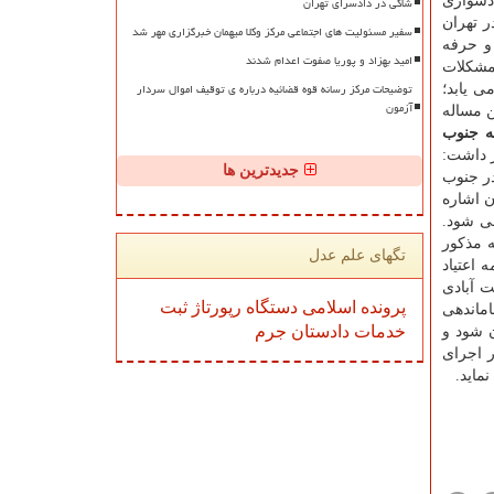
شاکی در دادسرای تهران
دشواری
ر تهران
سفیر مسئولیت های اجتماعی مرکز وکلا میهمان خبرگزاری مهر شد
 و حرفه
امید بهزاد و پوریا صفوت اعدام شدند
 مشكلات
توضیحات مرکز رسانه قوه قضائیه درباره ی توقیف اموال سردار
ی یابد؛
آزمون
ن مساله
ه جنوب
ر داشت:
جدیدترین ها
ر جنوب
ن اشاره
می شود.
ه مذكور
تگهای علم عدل
اعتیاد
لت آبادی
پرونده
اسلامی
دستگاه
رپورتاژ
ثبت
ماندهی
خدمات
دادستان
جرم
ن شود و
ر اجرای
ماید.