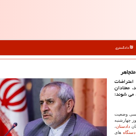
دادگستری
متجاهر
اعتراضات
، معتادان
 می شوند؛
رسی وضعیت
ز چهارشنبه
نان
دادستان
،
دستگاه
های