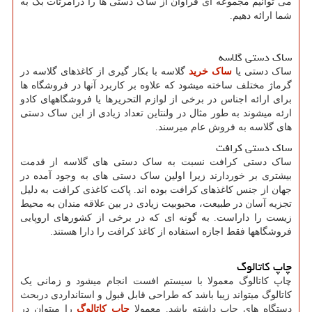
می توانیم مجموعه ای فراوان از ساک دستی ها را درآمرتات بگ به
شما ارائه دهیم.
ساک دستی گلاسه
ساک دستی یا
ساک خرید
گلاسه با بکار گیری از کاغذهای گلاسه در
گرماژ مختلف ساخته میشود که علاوه بر کاربرد آنها در فروشگاه ها
برای ارائه اجناس در برخی از لوازم التحریرها یا فروشگاههای کادو
ارئه میشوند به طور مثال در ولنتاین تعداد زیادی از این ساک دستی
های گلاسه به فروش عام میرسند.
ساک دستی کرافت
ساک دستی کرافت نسبت به ساک دستی های گلاسه از قدمت
بیشتری بر خوردارند زیرا اولین ساک دستی های به وجود آمده در
جهان از جنس کاغذهای کرافت بوده اند. پاکت کاغذی کرافت به دلیل
تجزیه آسان در طبیعت، محبوبیت زیادی در بین علاقه مندان به محیط
زیست را داراست. به گونه ای که در برخی از کشورهای اروپایی
فروشگاهها فقط اجازه استفاده از کاغذ کرافت را دارا هستند.
چاپ کاتالوگ
چاپ کاتالوگ معمولا با سیستم افست انجام میشود و زمانی یک
کاتالوگ میتواند زیبا باشد که طراحی قابل قبول و استانداردی دربحث
دستگاه های چاپ داشته باشد. معمولا
چاپ کاتالوگ
را میتوان در