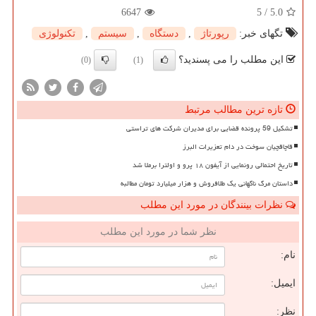
6647
5
/
5.0
تگهای خبر:
رپورتاژ
,
دستگاه
,
سیستم
,
تكنولوژی
این مطلب را می پسندید؟
(0)
(1)
تازه ترین مطالب مرتبط
تشکیل 59 پرونده قضایی برای مدیران شرکت های تراستی
قاچاقچیان سوخت در دام تعزیرات البرز
تاریخ احتمالی رونمایی از آیفون ۱۸ پرو و اولترا برملا شد
داستان مرگ ناگهانی یک طلافروش و هزار میلیارد تومان مطالبه
نظرات بینندگان در مورد این مطلب
نظر شما در مورد این مطلب
نام:
ایمیل:
نظر: