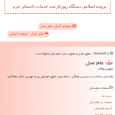
پرونده
اسلامی
دستگاه
رپورتاژ
ثبت
خدمات
دادستان
جرم
صفحه اخبار علم عدل
علم عدل : صفحه اصلی
alameadl.ir - حقوق مادی و معنوی سایت علم عدل محفوظ است
علم عدل
حقوق و وکالت
علم عدل، عدالت در دسترس همگان. با علم عدل، حقوق خودتون رو به بهترین شکل حفظ کنید
صفحات علم عدل
درباره ما
تبلیغات در علم عدل
آرشیو علم عدل
خدمات علم عدل