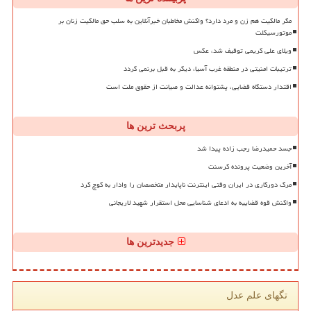
مگر مالکیت هم زن و مرد دارد؟ واکنش مخاطبان خبرآنلاین به سلب حق مالکیت زنان بر
موتورسیکلت
ویلای علی کریمی توقیف شد، عکس
ترتیبات امنیتی در منطقه غرب آسیا، دیگر به قبل برنمی گردد
اقتدار دستگاه قضایی، پشتوانه عدالت و صیانت از حقوق ملت است
پربحث ترین ها
جسد حمیدرضا رجب زاده پیدا شد
آخرین وضعیت پرونده کرسنت
مرگ دورکاری در ایران وقتی اینترنت ناپایدار متخصصان را وادار به کوچ کرد
واکنش قوه قضاییه به ادعای شناسایی محل استقرار شهید لاریجانی
جدیدترین ها
تگهای علم عدل