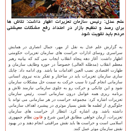
علم عدل: رئیس سازمان تعزیرات اظهار داشت: تلاش ها
برای رصد و تنظیم بازار در امتداد رفع مشكلات معیشتی
مردم باید تقویت شود
به گزارش علم عدل به نقل از مهر، جمال انصاری در همایش
سراسری روسای ادارات حراست های سازمان تعزیرات حكومتی
اظهار داشت: آغاز دهه پنجاه انقلاب ایجاب می كند كه بیانیه رهبر
معظم انقلاب (مدظله العالی) خصوصاً در حوزه وظایف سازمان و
طهارت اقتصادی نصب العین اقدامات ما باشد. وی ادامه داد: چابك
سازی سازمان تعزیرات باید در ساختار و تفكر بدنه نیروی انسانی
سازمانی انجام گیرد تا سبب حركت به سمت حل مشكلات سازمان
شود و این چابكی و حركت رو به جلوی سازمانی نیازمند تلاش و
برنامه ریزی همه عوامل درون سازمانی است. رئیس سازمان
تعزیرات اشاره كرد: مجموعه حراست در هر سازمانی می تواند با
جلوگیری از لطمه ها نقش بسیار موثری در پیشبرد اهداف سازمانی
داشته باشد. وی اشاره كرد: انتظار از حراست های سازمان
تعزیرات، آرمان خواهی مطابق فرامین شرع و
قانون
نظام جمهوری
اسلامی است و حراست ها باید نقش مراقبتی انجام دهند و در بهبود
نقش سازمان موثر عمل كنند.