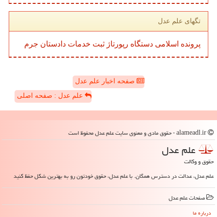
تگهای علم عدل
پرونده
اسلامی
دستگاه
رپورتاژ
ثبت
خدمات
دادستان
جرم
صفحه اخبار علم عدل
علم عدل : صفحه اصلی
alameadl.ir - حقوق مادی و معنوی سایت علم عدل محفوظ است
علم عدل
حقوق و وکالت
علم عدل، عدالت در دسترس همگان. با علم عدل، حقوق خودتون رو به بهترین شکل حفظ کنید
صفحات علم عدل
درباره ما