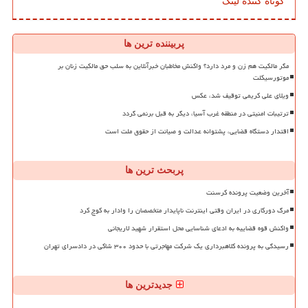
کوتاه کننده لینک
پربیننده ترین ها
مگر مالکیت هم زن و مرد دارد؟ واکنش مخاطبان خبرآنلاین به سلب حق مالکیت زنان بر
موتورسیکلت
ویلای علی کریمی توقیف شد، عکس
ترتیبات امنیتی در منطقه غرب آسیا، دیگر به قبل برنمی گردد
اقتدار دستگاه قضایی، پشتوانه عدالت و صیانت از حقوق ملت است
پربحث ترین ها
آخرین وضعیت پرونده کرسنت
مرگ دورکاری در ایران وقتی اینترنت ناپایدار متخصصان را وادار به کوچ کرد
واکنش قوه قضاییه به ادعای شناسایی محل استقرار شهید لاریجانی
رسیدگی به پرونده کلاهبرداری یک شرکت مهاجرتی با حدود ۳۰۰ شاکی در دادسرای تهران
جدیدترین ها