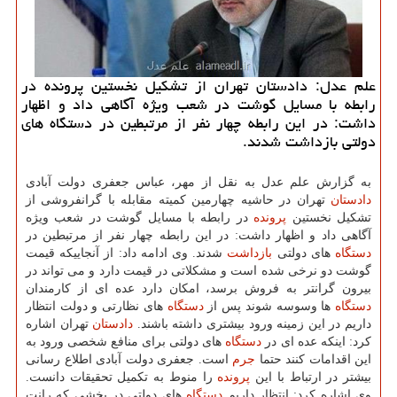
علم عدل: دادستان تهران از تشكیل نخستین پرونده در
رابطه با مسایل گوشت در شعب ویژه آگاهی داد و اظهار
داشت: در این رابطه چهار نفر از مرتبطین در دستگاه های
دولتی بازداشت شدند.
به گزارش علم عدل به نقل از مهر، عباس جعفری دولت آبادی
دادستان
تهران در حاشیه چهارمین كمیته مقابله با گرانفروشی از
تشكیل نخستین
پرونده
در رابطه با مسایل گوشت در شعب ویژه
آگاهی داد و اظهار داشت: در این رابطه چهار نفر از مرتبطین در
دستگاه
های دولتی
بازداشت
شدند. وی ادامه داد: از آنجاییكه قیمت
گوشت دو نرخی شده است و مشكلاتی در قیمت دارد و می تواند در
بیرون گرانتر به فروش برسد، امكان دارد عده ای از كارمندان
دستگاه
ها وسوسه شوند پس از
دستگاه
های نظارتی و دولت انتظار
داریم در این زمینه ورود بیشتری داشته باشند.
دادستان
تهران اشاره
كرد: اینكه عده ای در
دستگاه
های دولتی برای منافع شخصی ورود به
این اقدامات كنند حتما
جرم
است. جعفری دولت آبادی اطلاع رسانی
بیشتر در ارتباط با این
پرونده
را منوط به تكمیل تحقیقات دانست.
وی اشاره كرد: انتظار داریم
دستگاه
های دولتی در بخشی كه رانت