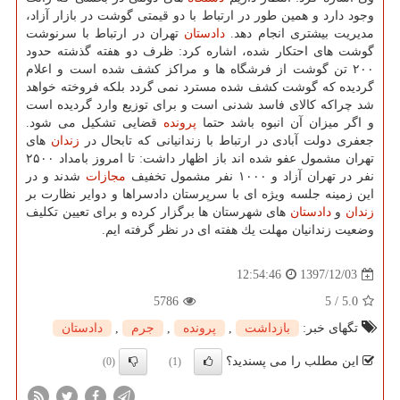
وجود دارد و همین طور در ارتباط با دو قیمتی گوشت در بازار آزاد،
مدیریت بیشتری انجام دهد.
دادستان
تهران در ارتباط با سرنوشت
گوشت های احتكار شده، اشاره كرد: ظرف دو هفته گذشته حدود
۲۰۰ تن گوشت از فرشگاه ها و مراكز كشف شده است و اعلام
گردیده كه گوشت كشف شده مسترد نمی گردد بلكه فروخته خواهد
شد چراكه كالای فاسد شدنی است و برای توزیع وارد گردیده است
و اگر میزان آن انبوه باشد حتما
پرونده
قضایی تشكیل می شود.
جعفری دولت آبادی در ارتباط با زندانیانی كه تابحال در
زندان
های
تهران مشمول عفو شده اند باز اظهار داشت: تا امروز بامداد ۲۵۰۰
نفر در تهران آزاد و ۱۰۰۰ نفر مشمول تخفیف
مجازات
شدند و در
این زمینه جلسه ویژه ای با سرپرستان دادسراها و دوایر نظارت بر
زندان
و
دادستان
های شهرستان ها برگزار كرده و برای تعیین تكلیف
وضعیت زندانیان مهلت یك هفته ای در نظر گرفته ایم.
1397/12/03
12:54:46
5786
5
/
5.0
تگهای خبر:
بازداشت
,
پرونده
,
جرم
,
دادستان
این مطلب را می پسندید؟
(0)
(1)