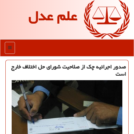
علم عدل
منو
صدور اجرائیه چك از صلاحیت شورای حل اختلاف خارج
است