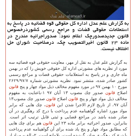
به گزارش علم عدل اداره كل حقوقی قوه قضائیه در پاسخ به
استعلامات حقوقی قضات و مراجع رسمی كشوردرخصوص
قانون جدیدصدورچك اعلام نمود: صدوراجرائیه مندرج در
ماده ۲۳ قانون اخیرالتصویب چك، درصلاحیت شورای حل
اختلاف نیست.
به گزارش علم عدل به نقل از مهر، معاونت حقوقی قوه قضائیه سه
مورد از نظریه های مشورتی اداره كل حقوقی خویش را كه در بهمن
ماه جاری و در پاسخ به استعلامات حقوقی قضات و مراجع رسمی
كشور صادر شده، منتشر نمود. نظریه مشورتی شماره ۲۶۲۹/۹۷/۷
مورخ ۱۰ بهمن ۹۷ در مورد مفهوم مخالف ذیل مواد چهار و پنج
قانون
اصلاح
قانون
صدور چك مصوب ۱۳ آبان ۹۷ ۱-باعنایت به مفهوم
مخالف ذیل مواد چهار و پنج
قانون
اصلاح
قانون
صدور چك مصوب۱۳
آبان ۹۷، از تاریخ لازم الاجرا شدن این
قانون
، چك هایی كه برابر
مواد مورد اشاره گواهینامه عدم پرداخت با درج كد رهگیری در آن
صادر شده باشد در مراجع قضایی و ثبتی قابل ترتیب اثر است.
بنابراین، صدور اجرائیه برابر ماده ۲۳ این
قانون
هم برای چك هایی
كه مطابق مواد چهار و پنج یاد شده برای آن گواهینامه عدم پرداخت
با درج كد رهگیری صادر گردیده است، بلامانع است. ۲- الف- مراد از