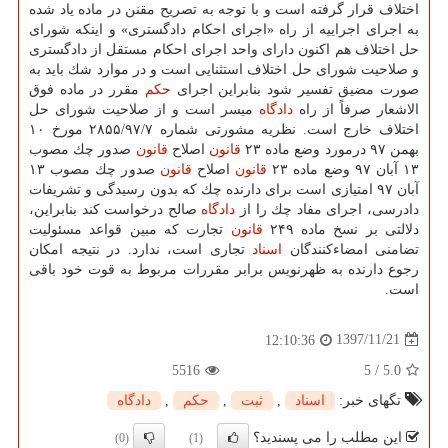
اختلاف قرار گرفته است و با توجه به تصریح مقنن در ماده یاد شده
به اجرای اجراییه از راه «اجرای احكام دادگستری» و اینكه شورای
حل اختلاف هم اكنون دارای واحد اجرای احكام مستقل از دادگستری
و صلاحیت شورای حل اختلاف استثنایی است و در موارد شك باید به
صورت مضیق تفسیر شود بنابراین اجرای
حكم
مقرر در ماده فوق
الاشعار صرفاً از راه
دادگاه
میسر است و از صلاحیت شورای حل
اختلاف خارج است. نظریه مشورتی شماره ۲۸۵۵/۹۷/۷ مورخ ۱۰
بهمن ۹۷ درمورد وضع ماده ۲۳
قانون
اصلاح
قانون
صدور چك مصوب
۱۳ آبان ۹۷ وضع ماده ۲۳
قانون
اصلاح
قانون
صدور چك مصوب ۱۳
آبان ۹۷ امتیازی است برای دارنده چك كه بدون رسیدگی و تشریفات
دادرسی، اجرای مفاد چك را از
دادگاه
صالح درخواست كند بنابراین،
دلالتی بر نسخ ماده ۲۴۹
قانون
تجارت كه مبین قواعد مسئولیت
تضامنی امضاءكنندگان
اسناد
تجاری است، ندارد. در نتیجه امكان
رجوع دارنده به ظهرنویس برابر مقررات مربوط به قوت خود باقی
است.
1397/11/21
12:10:36
5516
5
/
5.0
تگهای خبر:
اسناد
,
ثبت
,
حكم
,
دادگاه
این مطلب را می پسندید؟
(0)
(1)