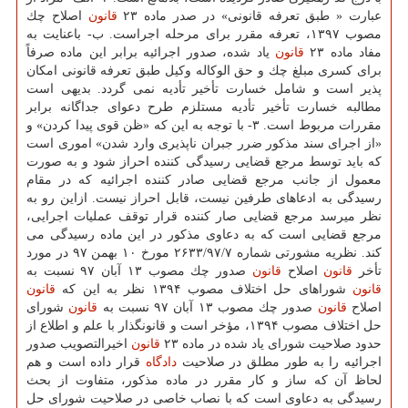
عبارت « طبق تعرفه قانونی» در صدر ماده ۲۳
قانون
اصلاح چك
مصوب ۱۳۹۷، تعرفه مقرر برای مرحله اجراست. ب- باعنایت به
مفاد ماده ۲۳
قانون
یاد شده، صدور اجرائیه برابر این ماده صرفاً
برای كسری مبلغ چك و حق الوكاله وكیل طبق تعرفه قانونی امكان
پذیر است و شامل خسارت تأخیر تأدیه نمی گردد. بدیهی است
مطالبه خسارت تأخیر تأدیه مستلزم طرح دعوای جداگانه برابر
مقررات مربوط است. ۳- با توجه به این كه «ظن قوی پیدا كردن» و
«از اجرای سند مذكور ضرر جبران ناپذیری وارد شدن» اموری است
كه باید توسط مرجع قضایی رسیدگی كننده احراز شود و به صورت
معمول از جانب مرجع قضایی صادر كننده اجرائیه كه در مقام
رسیدگی به ادعاهای طرفین نیست، قابل احراز نیست. ازاین رو به
نظر می­رسد مرجع قضایی صار كننده قرار توقف عملیات اجرایی،
مرجع قضایی است كه به دعاوی مذكور در این ماده رسیدگی می
كند. نظریه مشورتی شماره ۲۶۳۳/۹۷/۷ مورخ ۱۰ بهمن ۹۷ در مورد
تأخر
قانون
اصلاح
قانون
صدور چك مصوب ۱۳ آبان ۹۷ نسبت به
قانون
شوراهای حل اختلاف مصوب ۱۳۹۴ نظر به این كه
قانون
اصلاح
قانون
صدور چك مصوب ۱۳ آبان ۹۷ نسبت به
قانون
شورای
حل اختلاف مصوب ۱۳۹۴، مؤخر است و قانونگذار با علم و اطلاع از
حدود صلاحیت شورای یاد شده در ماده ۲۳
قانون
اخیرالتصویب صدور
اجرائیه را به طور مطلق در صلاحیت
دادگاه
قرار داده است و هم
لحاظ آن كه ساز و كار مقرر در ماده مذكور، متفاوت از بحث
رسیدگی به دعاوی است كه با نصاب خاصی در صلاحیت شورای حل