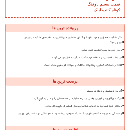
قیمت بیسیم باوفنگ
کوتاه کننده لینک
پربیننده ترین ها
مگر مالکیت هم زن و مرد دارد؟ واکنش مخاطبان خبرآنلاین به سلب حق مالکیت زنان بر
موتورسیکلت
ویلای علی کریمی توقیف شد، عکس
ترتیبات امنیتی در منطقه غرب آسیا، دیگر به قبل برنمی گردد
اقتدار دستگاه قضایی، پشتوانه عدالت و صیانت از حقوق ملت است
پربحث ترین ها
آخرین وضعیت پرونده کرسنت
مرگ دورکاری در ایران وقتی اینترنت ناپایدار متخصصان را وادار به کوچ کرد
واکنش قوه قضاییه به ادعای شناسایی محل استقرار شهید لاریجانی
رسیدگی به پرونده کلاهبرداری یک شرکت مهاجرتی با حدود ۳۰۰ شاکی در دادسرای تهران
جدیدترین ها