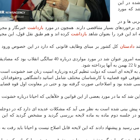
شده در این
د كه مورد
بی ها و در
ی برخوردهای بسیار متناقضی دارند. همچون در مورد
بازداشت
خبرنگار و مج
ند این فرد را بعنوان شاهد
بازداشت
كرده اند و هم طبق نقل قول، این مجر
شد
دادستان
كل كشور بر مبنای وظایف قانونی كه دارد در این خصوص ورود كن
سخنگوی قوه قضاییه بیان كرد: یك مسئله دیگر كه در جلسه امروز عنوان شد در مورد مواردی درباره 40 سالگی ا
 شود.
ه لایحه ای است كه دولت تنظیم كرده ودرباره امنیت زنان ضد خشونت است.
ت حقوقی قوه قضاییه با كارشناسان مختلف شامل اساتید دانشگاهی وحقوقدانان
سی شده بود و اصلاحاتی صورت گرفته بود و حتی در معاونت اول قوه قضاییه
ن شد كه ما در مورد بعضی از این قوانین و خلأهایی كه احیانا درباره خشونت 
حه پیش بینی شده است به نظر می آید كه مشكلات عدیده ای دارد كه در دوجل
و در جلسه دوم ماده به ماده لایحه بررسی گردید و مشخص گردید كه این لا
رسید و پیشنهاد دادند كه این لایحه قابل اصلاح نیست و احیانا باید رفت به د