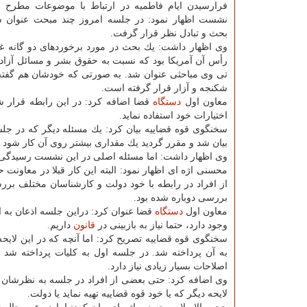
فرارسیدن ایام فاطمیه در ارتباط با موضوعات مطرح 
نشست اظهار نمود: در جلسه امروز چند مبحث عنوان ش
بحث و تبادل نظر قرار گرفت.
وی اظهار داشت: یك بحث در مورد برخوردهای دو گانه غر
رأس آن آمریكا بود كه نسبت به حقوق بشر و مسائل آزاد
تی وی مباحثی عنوان شد. به صورتی كه خودشان هم گفته ا
شكنجه و آزار قرار گرفته است.
معاون اول
دستگاه
قضا اضافه كرد: در این رابطه قرار 
اختیارات خود استفاده نماید.
بیان شد و مقرر گردید یك مقداری بیشتر روی آن كار شود و تا 22 بهمن به آنها پرداخته
وی اظهار داشت: اما مسئله اصلی در این نشست رسیدگی ب
محسنی اژه ای اظهار نمود: البته این كار قبلا در معاون
از افراد در رابطه با خود دولت و كارشناسان مختلف برر
بررسی دوباره شده بود.
معاون اول
دستگاه
قضا عنوان كرد: دراین جلسه اذعان به ای
وجود دارد، حتما نیاز به بازبینی در
قانون
داریم.
سخنگوی قوه قضاییه تصریح كرد: اما آنچه كه در این لای
به آن پرداخته شد. در جلسه اول به كلیات پرداخته شد 
اصلاحات بسیار زیادی نیاز دارد.
وی اضافه كرد: حتی بعضی از افراد در جلسه به نظرشان می 
لایحه دیگر كه یا خود قوه قضاییه تهیه نماید یا دولت.