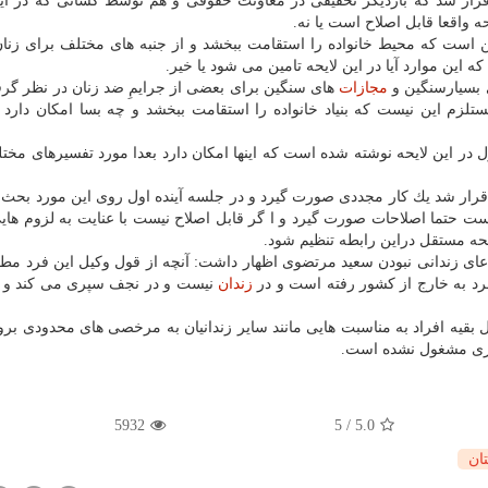
قرار شد كه باردیگر تحقیقی در معاونت حقوقی و هم توسط كسانی كه در این
ه واقعا قابل اصلاح است یا نه.
ین است كه محیط خانواده را استقامت ببخشد و از جنبه های مختلف برای زن
 این موارد آیا در این لایحه تامین می شود یا خیر.
بسیارسنگین و
مجازات
های سنگین برای بعضی از جرایمِ ضد زنان در نظر گر
تلزم این نیست كه بنیاد خانواده را استقامت ببخشد و چه بسا امكان دارد
 در این لایحه نوشته شده است كه اینها امكان دارد بعدا مورد تفسیرهای مخت
رار شد یك كار مجددی صورت گیرد و در جلسه آینده اول روی این مورد بحث 
 است حتما اصلاحات صورت گیرد و ا گر قابل اصلاح نیست با عنایت به لزوم های
یحه مستقل دراین رابطه تنظیم شود.
ادعای زندانی نبودن سعید مرتضوی اظهار داشت: آنچه از قول وكیل این فرد م
فرد به خارج از كشور رفته است و در
زندان
نیست و در نجف سپری می كند و با
بقیه افراد به مناسبت هایی مانند سایر زندانیان به مرخصی های محدودی برود
كاری مشغول نشده است.
5932
5
/
5.0
ان