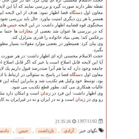
حجت الاسلام محسنی اژه ای بیان كرد: اما در عین حال 
نقطه نظر دارند صورت گیرد و بررسی نمایند كه آیا این لایح
معاون اول
دستگاه
قضا اظهار نمود: هدف از این لایحه ا
همسر یا هر زن دیگری امنیت بیاورد. حال باید بررسی شود كه
سخنگوی قوه قضاییه اظهار داشت: در این لایحه
حبس
های 
كه در بررسی ها عنوان شد بعضی از
مجازات
ها حتما مس
برعكس كند؛ یعنی بنیاد خانواده را قدری متزلزل كند.
وی بیان كرد: همینطور در بعضی موارد مقولات بسیار مطول
بگیرد.
حجت الاسلام محسنی اژه ای اظهار داشت: در هر صورت ق
آیا این لایحه قابل اصلاح است یا خیر كه اگر قابل اصلاح
جامعه وجود دارد كه ما هم آنرا صددرصد قبول داریم یك لا
معاون اول
دستگاه
قضا در پاسخ به سئوالی در ارتباط با 
بود، توسط خود وكیل هم تكذیب شد و بنابراین اینكه این 
عالیات همكاری می كند، بطور قطع تكذیب می شود.
وی اظهار داشت: این فرد در
زندان
است و امكان دارد مثل 
رو وی در
زندان
است و نه در ایران و نه در غیرایران به 
1397/11/02
21:35:26
تگهای خبر:
آزادی
,
بازداشت
,
حبس
,
دادست