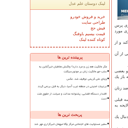
لینک دوستان علم عدل
خرید و فروش خودرو
طراحی سایت
ری پرس
فیش حج
ی مورد
قیمت بیسیم باوفنگ
کوتاه کننده لینک
د و از
نقلاب بود كه مصادیقی از آن
پربیننده ترین ها
مگر مالکیت هم زن و مرد دارد؟ واکنش مخاطبان خبرآنلاین به
سلب حق مالکیت زنان بر موتورسیکلت
 و بعضی
 باز یك
ویلای علی کریمی توقیف شد، عکس
ترتیبات امنیتی در منطقه غرب آسیا، دیگر به قبل برنمی گردد
ضد زنان
اقتدار دستگاه قضایی، پشتوانه عدالت و صیانت از حقوق ملت
است
سه قبلی
یحه به
پربحث ترین ها
نبال یك
سفیر مسئولیت های اجتماعی مرکز وکلا میهمان خبرگزاری مهر شد