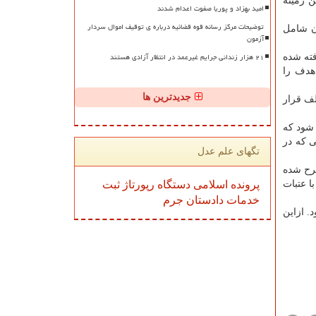
 زمینه
امید بهزاد و پوریا صفوت اعدام شدند
توضیحات مرکز رسانه قوه قضائیه درباره ی توقیف اموال سردار
ان شامل
آزمون
۲۱ هزار زندانی جرایم غیرعمد در انتظار آزادی هستند
فته شده
 هدف را
جدیدترین ها
لف قرار
شود كه
ی كه در
تگهای علم عدل
طرح شده
پرونده
اسلامی
دستگاه
رپورتاژ
ثبت
 عتبات
خدمات
دادستان
جرم
. ازاین