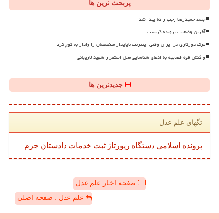
پربحث ترین ها
جسد حمیدرضا رجب زاده پیدا شد
آخرین وضعیت پرونده کرسنت
مرگ دورکاری در ایران وقتی اینترنت ناپایدار متخصصان را وادار به کوچ کرد
واکنش قوه قضاییه به ادعای شناسایی محل استقرار شهید لاریجانی
جدیدترین ها
تگهای علم عدل
پرونده
اسلامی
دستگاه
رپورتاژ
ثبت
خدمات
دادستان
جرم
صفحه اخبار علم عدل
علم عدل : صفحه اصلی