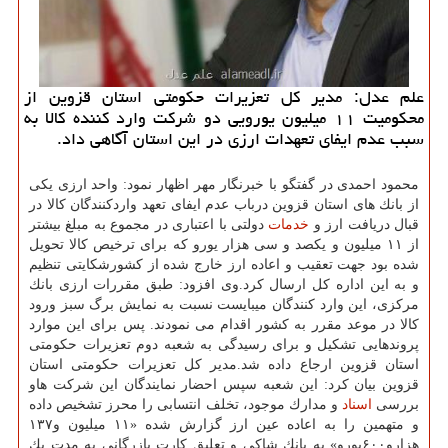
علم عدل: مدیر كل تعزیرات حكومتی استان قزوین از
محكومیت ۱۱ میلیون یورویی دو شركت وارد كننده كالا به
سبب عدم ایفای تعهدات ارزی در این استان آگاهی داد.
محمود احمدی در گفتگو با خبرنگار مهر اظهار نمود: واحد ارزی یكی
از بانك های استان قزوین درباب عدم ایفای تعهد واردكنندگان كالا در
قبال دریافت ارز و
خدمات
دولتی با اعتباری در مجموع به مبلغ بیشتر
از ۱۱ میلیون و یكصد و سی هزار یورو كه برای ترخیص كالا تحویل
شده بود جهت تعقیب و اعاده ارز خارج شده از كشورشكایتی تنظیم
و به این اداره كل ارسال كرد.وی افزود: طبق مقررات ارزی بانك
مركزی، این وارد كنندگان میبایست نسبت به نمایش برگ سبز ورود
كالا در موعد مقرر به كشور اقدام می نمودند. پس برای این موارد
پروندهایی تشكیل و برای رسیدگی به شعبه دوم تعزیرات حكومتی
استان قزوین ارجاع داده شد.مدیر كل تعزیرات حكومتی استان
قزوین بیان كرد: این شعبه سپس احضار نمایندگان این شركت هاو
بررسی
اسناد
و مدارك موجود، تخلف انتسابی را محرز تشخیص داده
و متهمین را به اعاده عین ارز گزارش شده «۱۱ میلیون و۱۳۷
هزارو۶۰۰یورو» به بانك شاكی و تعلیق كارت بازرگانی به مدت یك