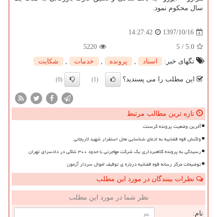
سال محكوم نمود.
1397/10/16
14:27:42
5220
5
/
5.0
تگهای خبر:
اسناد
,
پرونده
,
خدمات
,
شكایت
این مطلب را می پسندید؟
(0)
(1)
تازه ترین مطالب مرتبط
آخرین وضعیت پرونده کرسنت
واکنش قوه قضاییه به ادعای شناسایی محل استقرار شهید لاریجانی
رسیدگی به پرونده کلاهبرداری یک شرکت مهاجرتی با حدود ۳۰۰ شاکی در دادسرای تهران
توضیحات مرکز رسانه قوه قضائیه درباره ی توقیف اموال سردار آزمون
نظرات بینندگان در مورد این مطلب
نظر شما در مورد این مطلب
نام: