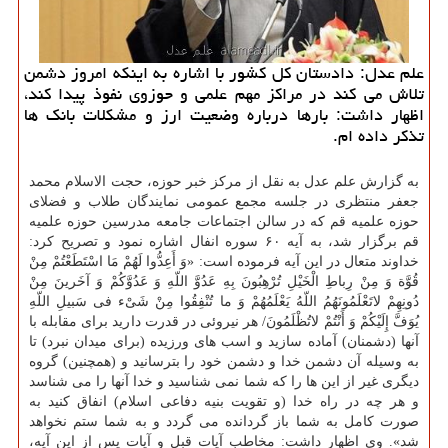
علم عدل: دادستان كل كشور با اشاره به اینكه امروز دشمن
تلاش می كند در مراكز مهم علمی و حوزوی نفوذ پیدا كند،
اظهار داشت: بارها درباره وضعیت ارز و مشكلات بانك ها
تذكر داده ام.
به گزارش علم عدل به نقل از مركز خبر حوزه، حجت الاسلام محمد
جعفر منتظری در جلسه مجمع عمومی نمایندگان طلاب و فضلای
حوزه علمیه قم كه در سالن اجتماعات جامعه مدرسین حوزه علمیه
قم برگزار شد، به آیه ۶۰ سوره انفال اشاره نمود و تصریح كرد:
خداوند متعال در این آیه فرموده است: «وَ أَعِدُّوا لَهُمْ مَا اسْتَطَعْتُمْ مِنْ
قُوَّة وَ مِنْ رِباطِ الْخَیْلِ تُرْهِبُونَ بِهِ عَدُوَّ اللّهِ وَ عَدُوَّكُمْ وَ آخَرینَ مِنْ
دُونِهِمْ لاتَعْلَمُونَهُمُ اللّهُ یَعْلَمُهُمْ وَ ما تُنْفِقُوا مِنْ شَیْء فی سَبیلِ اللّهِ
یُوَفَّ إِلَیْكُمْ وَ أَنْتُمْ لاتُظْلَمُونَ/ هر نیروئی در قدرت دارید برای مقابله با
آنها (دشمنان) آماده سازید و اسب های ورزیده (برای میدان نبرد) تا
به وسیله آن دشمن خدا و دشمن خود را بترسانید و (همچنین) گروه
دیگری غیر از این ها را كه شما نمی شناسید و خدا آنها را می شناسد
و هر چه در راه خدا (و تقویت بنیه دفاعی اسلام) انفاق كنید به
صورت كامل به شما باز گردانده می گردد و به شما ستم نخواهد
شد». وی اظهار داشت: مخاطب آیات قبل و آیات پس از این آیه،