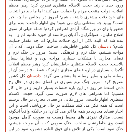
ورود جدی دارند. حجت الاسلام منتظری تصریح كرد: رهبر معظم
انقلاب، دولت منتخب مردم را حمایت می كنند؛ اما ما باید در انتخاب
های خود دقت بیشتری داشته باشیم؛ امروز در مجلس ما چه خبر
است؟ ببینید چه سخنانی بیان می شود! وی اظهار داشت: بنده برای
حضور بانوان در ورزشگاه آزادی اعتراض كردم؛ حمله خیلی از سوی
اصلاح طلبان، اصولگرایان، آقایان برخاسته از حوزه علمیه قم و… به
بنده شد كه البته باكی از این حملات ندارم؛ اما چه مقدار حمایت
شدم؟
دادستان
كل كشور خاطرنشان ساخت: جنگ دومی كه با آن
مواجه هستیم، جنگ نرم و فرهنگی است؛ امروز در جنگ نرم و
فضای مجازی با مشكلات بسیاری مواجه بوده و فشارها بسیار
بالاست. حجت الاسلام منتظری خاطرنشان كرد: رهبر معظم انقلاب
تأكیدات بسیاری درباره فضای مجازی دارند كه فقط ۵۰ درصد آن از
رسانه ملی و سایر رسانه ها منتشر می گردد.
دادستان
كل كشور
تصریح كرد: امروز جنگ نرم بسیاری در فضای مجازی در حال رخ
دادن است؛ هر روز در این باره جلسات بسیار داریم و در حال كار
هستیم؛ اما همراهی های لازم صورت نمی گیرد. حجت الاسلام
منتظری اظهار داشت: امروز نكاتی در فضای مجازی در حال ترسیم
است كه همه فكر می كنند مملكت در حال فروپاشی است و این
اخبار فضای مجازی در همه ما اثر می گذارد؛ در حالیكه واقعاً اینگونه
نیست.
مدارك نفوذی های محیط زیست به صورت كامل موجود
است
وی خاطرنشان ساخت: جنگ سومی كه با آن مواجه هستیم،
جنگ نفوذ است؛ یكی از تلاش های فوق العاده دشمن، نفوذ در این