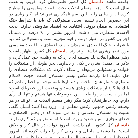
جامعه نباشد.
دادستان
كل كشور خاطرنشان كرد: قریب به هفت
سال است كه رهبر معظم انقلاب بحث اقتصاد مقاومتی را مطرح
كرده اند و سالی را به این اسم نامگذاری نمودند؛ اما كار زیادی در
این خصوص انجام نشده است.
مسئولانی كه باید با شرایط جنگ
اقتصادی به میدان بروند، اعتقادی به اقتصاد مقاومتی ندارند
حجت
الاسلام منتظری بیان داشت: امروز بیشتر از ۹۰ درصد از مسائل
اجرایی كشور در اختیار دولت و قوه مجریه است و مسئولانی كه باید
با شرایط جنگ اقتصادی به میدان بروند، اعتقادی به اقتصاد مقاومتی
مورد نظر رهبری نداشته و ندارند.
دادستان
كل كشور اظهار داشت:
رهبر معظم انقلاب یك وظیفه ای دارد كه به وظیفه خود عمل كرده و
تذكر می دهند؛ ایشان در یكی از دیدارها، بحر طویلی از مشكلات را
خوانده و مسئولین مربوطه را مكلف كردند كه مشكلات اقتصادی را
حل نمایند؛ اما نیازمند تلاش بیشتر مسئولان است. حجت الاسلام
منتظری خاطرنشان ساخت: بنده بارها نامه نوشته و اخطار دادم كه
بانك ها گرفتار مشكلات زیادی هستند و وضعیت ارز خطرناك است؛
اما در جلسات در رابطه با این موضوعات تنها هستم و تنها یك رأی
دارم. وی خاطرنشان كرد: مگر رهبر معظم انقلاب می توانند در هر
وظیفه رئیس جمهور، رئیس مجلس و… ورود پیدا كنند؛ ایشان گاهی
نسبت به مسئولان عصبانی و تند می شوند كه در بخش اقتصادی و
فضای مجازی بسیار شدیدتر بوده است؛ اما مسئولین كم كاری دارند.
دادستان
كل كشور بیان داشت: امروز دولت در حال كار و تلاش
است؛ اما دشمنان داخلی و خارجی كار را خراب كرده اند؛ امروز
آمریكا، اسرائیل، آل سعود، آل خلیفه و… برای خرابكاری اقتصادی