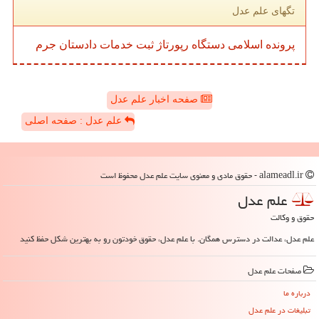
تگهای علم عدل
پرونده
اسلامی
دستگاه
رپورتاژ
ثبت
خدمات
دادستان
جرم
صفحه اخبار علم عدل
علم عدل : صفحه اصلی
alameadl.ir - حقوق مادی و معنوی سایت علم عدل محفوظ است
علم عدل
حقوق و وکالت
علم عدل، عدالت در دسترس همگان. با علم عدل، حقوق خودتون رو به بهترین شکل حفظ کنید
صفحات علم عدل
درباره ما
تبلیغات در علم عدل