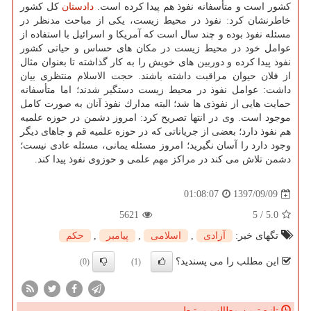
كشور است و متأسفانه نفوذ هم پیدا كرده است.
دادستان
كل كشور
خاطرنشان كرد: نفوذ در محیط زیست، یكی از مباحث مدنظر در
مسئله نفوذ بوده و چند سال است كه آمریكا و اسرائیل با استفاده از
عوامل خود در محیط زیست در مكان های حساس و حیاتی كشور
نفوذ پیدا كرده و دوربین های خویش را به كار گذاشته تا بعنوان مثال
از فلان حیوان مراقبت داشته باشند. حجت الاسلام منتظری بیان
داشت: عوامل نفوذ در محیط زیست دستگیر شدند؛ اما متأسفانه
حمایت هایی از نفوذی ها شد؛ البته مدارك نفوذ آنان به صورت كامل
موجود است. وی در انتها تصریح كرد: امروز دشمن در حوزه علمیه
هم نفوذ دارد؛ بعضی از جریاناتی كه در حوزه علمیه قم و جاهای دیگر
وجود دارد را آسان نگیرید؛ امروز مسئله یمانی، مسئله عادی نیست؛
دشمن تلاش می كند در مراكز مهم علمی و حوزوی نفوذ پیدا كند.
1397/09/09
01:08:07
5621
5
/
5.0
تگهای خبر:
آزادی
,
اسلامی
,
پیامبر
,
حكم
این مطلب را می پسندید؟
(0)
(1)
تازه ترین مطالب مرتبط