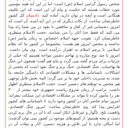
شخص رسول گرامی اسلام (ص) است؛ اما در این آیه همه مؤمنین
مورد خطاب هستند كه حكمت و پیام آن این است كه این تكلیف
همگانی است و آنچه در توان دارید، آماده كنید.
دادستان
كل كشور
خاطرنشان ساخت: از نكات دیگری كه در این آیه آمده، آن است كه
امروز دشمنانی غیر از كفار و منافقین با نفوذ در بین شما راه پیدا
می كنند كه فقط خدا آنان را می شناسد. حجت الاسلام منتظری
خاطرنشان كرد: تقویت جبهه اسلام اختصاص به زمان پیامبر (ص)
نداشته و مختص امروز هم هست؛ مخصوصاً در كشور ما كه نظام
اسلامی با پرچم اسلام به اهتزاز درآمده است. وی بیان داشت:
امروز با چند نوع مبارزه و تهاجم دشمن مواجه هستیم كه خیلی از
جزئیات برای مردم گفته نمی گردد و نباید هم گفت؛ همچون این جنگ
ها تهاجمات، جنگ اقتصادی، جنگ نرم و جنگ نفوذ است كه بخشی از
اشكالات، نابسامانی ها و مشكلات اقتصادی كه دامنگیر جامعه ما
شده، به مدیریت داخلی خود ما بر می گردد؛ البته بخش قابل توجهی
هم مختص به توطئه های دشمن است. حجت الاسلام منتظری اظهار
داشت: ترامپ از زمان شروع ریاست جمهوری خود بیشتر از ۳۰۰
نفر را مأمور كرده تا بتواند بر مشكلات اقتصادی این مملكت بیفزاید؛
امروز تمام عناصر آنان در كشور وجود دارند تا نابسامانی های كشور
افزایش پیدا كند. وی خاطرنشان ساخت: امروز جنگ اقتصادی،
واقعیت تلخ، ناگوار و غیرقابل انكار است كه با آن در حال نرم كردن
دست و پنجه هستیم؛ از كمبودهای موجود در كشور نمی توان گذشت؛
اما امكان ندارد با این تلاش و هزینه دشمن، آثار و تبعات آن در