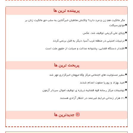
پربیننده ترین ها
مگر مالکیت هم زن و مرد دارد؟ واکنش مخاطبان خبرآنلاین به سلب حق مالکیت زنان بر
موتورسیکلت
ویلای علی کریمی توقیف شد، عکس
ترتیبات امنیتی در منطقه غرب آسیا، دیگر به قبل برنمی گردد
اقتدار دستگاه قضایی، پشتوانه عدالت و صیانت از حقوق ملت است
پربحث ترین ها
سفیر مسئولیت های اجتماعی مرکز وکلا میهمان خبرگزاری مهر شد
امید بهزاد و پوریا صفوت اعدام شدند
توضیحات مرکز رسانه قوه قضائیه درباره ی توقیف اموال سردار آزمون
۲۱ هزار زندانی جرایم غیرعمد در انتظار آزادی هستند
جدیدترین ها