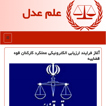
علم عدل
منو
آغاز فرایند ارزیابی الكترونیكی عملكرد كاركنان قوه
قضاییه