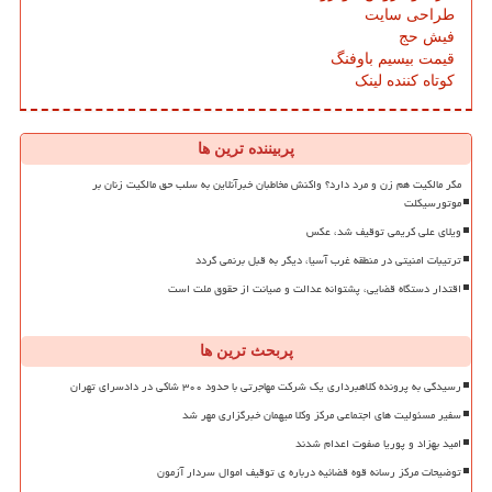
طراحی سایت
فیش حج
قیمت بیسیم باوفنگ
کوتاه کننده لینک
پربیننده ترین ها
مگر مالکیت هم زن و مرد دارد؟ واکنش مخاطبان خبرآنلاین به سلب حق مالکیت زنان بر
موتورسیکلت
ویلای علی کریمی توقیف شد، عکس
ترتیبات امنیتی در منطقه غرب آسیا، دیگر به قبل برنمی گردد
اقتدار دستگاه قضایی، پشتوانه عدالت و صیانت از حقوق ملت است
پربحث ترین ها
رسیدگی به پرونده کلاهبرداری یک شرکت مهاجرتی با حدود ۳۰۰ شاکی در دادسرای تهران
سفیر مسئولیت های اجتماعی مرکز وکلا میهمان خبرگزاری مهر شد
امید بهزاد و پوریا صفوت اعدام شدند
توضیحات مرکز رسانه قوه قضائیه درباره ی توقیف اموال سردار آزمون