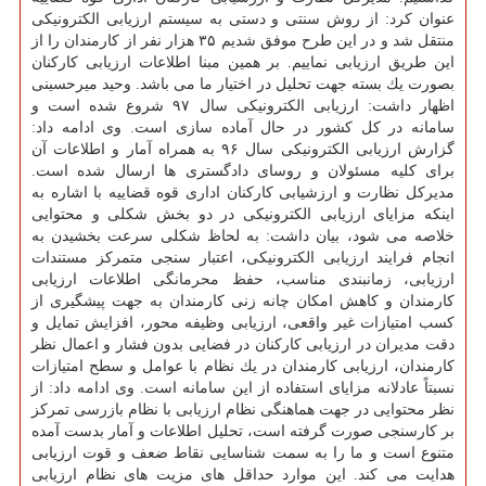
عنوان كرد: از روش سنتی و دستی به سیستم ارزیابی الكترونیكی
منتقل شد و در این طرح موفق شدیم ۳۵ هزار نفر از كارمندان را از
این طریق ارزیابی نماییم. بر همین مبنا اطلاعات ارزیابی كاركنان
بصورت یك بسته جهت تحلیل در اختیار ما می باشد. وحید میرحسینی
اظهار داشت: ارزیابی الكترونیكی سال ۹۷ شروع شده است و
سامانه در كل كشور در حال آماده سازی است. وی ادامه داد:
گزارش ارزیابی الكترونیكی سال ۹۶ به همراه آمار و اطلاعات آن
برای كلیه مسئولان و روسای دادگستری ها ارسال شده است.
مدیركل نظارت و ارزشیابی كاركنان اداری قوه قضاییه با اشاره به
اینكه مزایای ارزیابی الكترونیكی در دو بخش شكلی و محتوایی
خلاصه می شود، بیان داشت: به لحاظ شكلی سرعت بخشیدن به
انجام فرایند ارزیابی الكترونیكی، اعتبار سنجی متمركز مستندات
ارزیابی، زمانبندی مناسب، حفظ محرمانگی اطلاعات ارزیابی
كارمندان و كاهش امكان چانه زنی كارمندان به جهت پیشگیری از
كسب امتیازات غیر واقعی، ارزیابی وظیفه محور، افزایش تمایل و
دقت مدیران در ارزیابی كاركنان در فضایی بدون فشار و اعمال نظر
كارمندان، ارزیابی كارمندان در یك نظام با عوامل و سطح امتیازات
نسبتاً عادلانه مزایای استفاده از این سامانه است. وی ادامه داد: از
نظر محتوایی در جهت هماهنگی نظام ارزیابی با نظام بازرسی تمركز
بر كارسنجی صورت گرفته است، تحلیل اطلاعات و آمار بدست آمده
متنوع است و ما را به سمت شناسایی نقاط ضعف و قوت ارزیابی
هدایت می كند. این موارد حداقل های مزیت های نظام ارزیابی