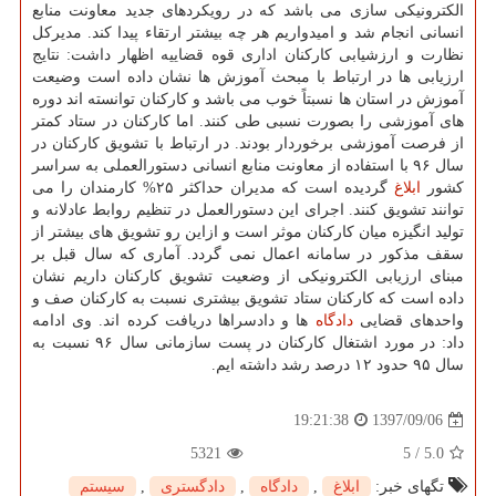
الكترونیكی سازی می باشد كه در رویكردهای جدید معاونت منابع
انسانی انجام شد و امیدواریم هر چه بیشتر ارتقاء پیدا كند. مدیركل
نظارت و ارزشیابی كاركنان اداری قوه قضاییه اظهار داشت: نتایج
ارزیابی ها در ارتباط با مبحث آموزش ها نشان داده است وضیعت
آموزش در استان ها نسبتاً خوب می باشد و كاركنان توانسته اند دوره
های آموزشی را بصورت نسبی طی كنند. اما كاركنان در ستاد كمتر
از فرصت آموزشی برخوردار بودند. در ارتباط با تشویق كاركنان در
سال ۹۶ با استفاده از معاونت منابع انسانی دستورالعملی به سراسر
كشور
ابلاغ
گردیده است كه مدیران حداكثر ۲۵% كارمندان را می
توانند تشویق كنند. اجرای این دستورالعمل در تنظیم روابط عادلانه و
تولید انگیزه میان كاركنان موثر است و ازاین رو تشویق های بیشتر از
سقف مذكور در سامانه اعمال نمی گردد. آماری كه سال قبل بر
مبنای ارزیابی الكترونیكی از وضعیت تشویق كاركنان داریم نشان
داده است كه كاركنان ستاد تشویق بیشتری نسبت به كاركنان صف و
واحدهای قضایی
دادگاه
ها و دادسراها دریافت كرده اند. وی ادامه
داد: در مورد اشتغال كاركنان در پست سازمانی سال ۹۶ نسبت به
سال ۹۵ حدود ۱۲ درصد رشد داشته ایم.
1397/09/06
19:21:38
5321
5
/
5.0
تگهای خبر:
ابلاغ
,
دادگاه
,
دادگستری
,
سیستم