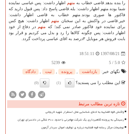
را بنده بدهد.قاضی خطاب به
متهم
اظهار داشت: پس عباسی نماینده
شما بوده.متهم اظهار داشت: بله.قاضی پاسخ داد: پس قبول دارید كه
فاكتور ها صوری بودند.متهم خطاب به قاضی اظهار داشت:
خیر.قاضی در واكنش به این سخنان
متهم
اظهار داشت: هیچ كس
برای نماینده خود فاكتور صادر نمی كند؛ كه
متهم
در دفاع از خود
اظهار داشت: پس چگونه كالاها را رد و بدل می كردیم و قرار بود
بابت فروش هر موبایل ۳درصد به اقای عباسی پرداخت گردد.
1397/08/21
18:51:11
5239
5
/
5.0
تگهای خبر:
بازداشت
,
پرونده
,
ثبت
,
دادگاه
این مطلب را می پسندید؟
(0)
(1)
تازه ترین مطالب مرتبط
واکنش قوه قضاییه به ادعای شناسایی محل استقرار شهید لاریجانی
رسیدگی به پرونده کلاهبرداری یک شرکت مهاجرتی با حدود ۳۰۰ شاکی در دادسرای تهران
توضیحات مرکز رسانه قوه قضائیه درباره ی توقیف اموال سردار آزمون