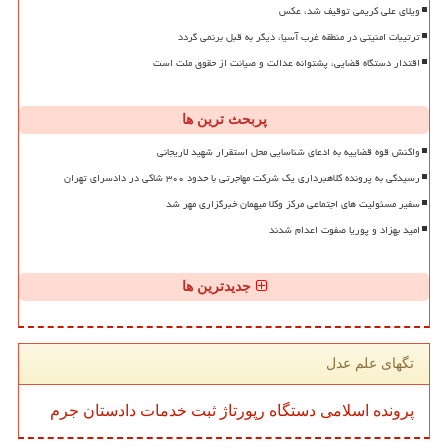
ویلای علی کریمی توقیف شد، عکس
ترتیبات امنیتی در منطقه غرب آسیا، دیگر به قبل برنمی گردد
اقتدار دستگاه قضایی، پشتوانه عدالت و صیانت از حقوق ملت است
پربحث ترین ها
واکنش قوه قضاییه به ادعای شناسایی محل استقرار شهید لاریجانی
رسیدگی به پرونده کلاهبرداری یک شرکت مهاجرتی با حدود ۳۰۰ شاکی در دادسرای تهران
سفیر مسئولیت های اجتماعی مرکز وکلا میهمان خبرگزاری مهر شد
امید بهزاد و پوریا صفوت اعدام شدند
جدیدترین ها
تگهای علم عدل
پرونده
اسلامی
دستگاه
رپورتاژ
ثبت
خدمات
دادستان
جرم