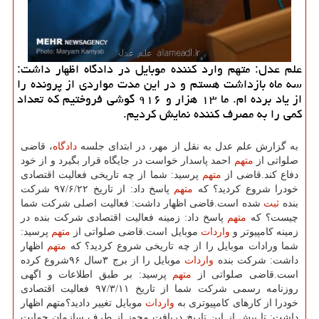
علم عدل: متهم وارد كننده موبایل در دادگاه اظهار داشت:
سه ماه بازداشت هستم و در این مدت مواردی از پرونده را
از یاد برده ام. ما ۱۳ هزار و ۹۱۶ گوشی فروختیم كه تعداد
كمی را به مصرف كننده نمایش كردیم.
به گزارش علم عدل به نقل از مهر، در ابتدای جلسه
دادگاه
، قاضی
صلواتی از
متهم
احمد پاسدار خواست در جایگاه قرار بگیرد و از خود
دفاع كند.قاضی از
متهم
پرسید: شما از چه تاریخی فعالیت اقتصادی
خودرا شروع كردید؟ كه
متهم
پاسخ داد: از تاریخ ۹۷/۶/۲۲ شركت
بنده
ثبت
شده است.قاضی اظهار داشت: فعالیت اصلی شركت شما
چیست؟ كه
متهم
پاسخ داد: زمینه فعالیت اقتصادی شركت بنده در
زمینه كامپیوتر و
واردات
موبایل است.قاضی صلواتی از
متهم
پرسید:
شما ورادات موبایل را از چه تاریخی شروع كردید؟ كه
متهم
اظهار
داشت: شركت بنده
واردات
موبایل را از برج ۳سال ۹۶شروع كرده
است.قاضی صلواتی از
متهم
پرسید: بر طبق اطلاعات و اگهی
روزنامه رسمی شركت شما از تاریخ ۹۷/۳/۱۱ فعالیت اقتصادی
خودرا از كارهای كامپیوتری به
واردات
موبایل تغییر دادید؟متهم اظهار
داشت: تا پیش از این تاریخ دریافت مجوز از طرف سازمان حمایت