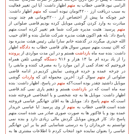
الزامی نبود.قاضی خطاب به
متهم
اظهار داشت: آیا این تغییر فعالیت
به سبب دریافت ارز ۴۲۰۰تومان نبوده است كه
متهم
اظهار داشت:
خیر چونكه ما پیش از اختصاص ارز ۴۲۰۰تومانی هم چند نوبت
مبادرت به وارد كردن گوشی موبایل كرده بودیم.قاضی صلواتی از
متهم
پرسید: هئیت مدیره شركت شما هم تغییر كرده است.متهم
پاسخ داد: بله هم اكنون هیئت مدیره شركت شامل بنده و اقای حبیب
الله حیدری میگردد در گذشته خانم سارا نیلی رئیس هیئت مدیره بود
كه الان نیست.متهم سپس سوال های قاضی خطاب به
دادگاه
اظهار
داشت: بنده سه ماه
بازداشت
هستم و در این مدت مواردی از
پرونده
را از یاد برده ام. ما ۱۳ هزار و ۹۱۶
دستگاه
گوشی تلفن همراه
فروختیم كه تعداد كمی از این موارد را به مصرف كننده و مابقی را
در چرخه عمده و خرده فروشی نمایش كردیم.در ادامه قاضی
صلواتی از
متهم
سوال كرد: آخرین محموله ای كه
واردات
گوشی
موبایل داشتید چقدر بوده است؟كه
متهم
در پاسخ، اظهار داشت: بنده
سه ماه است كه در
بازداشت
هستم و ذهنم یاری نمی كند.قاضی
اظهار داشت: موبایل ها به چه شخصی و یا اشخاصی فروخته شده
است.كه
متهم
پاسخ داد: موبایل ها به اقای جهانگیر عباسی فروخته
شده است.قاضی خطاب به
متهم
از وی پرسید: ایا عباسی خریدار
عمده بود و یا فاكتور ها به صورت صوری صادر می شده است.متهم
پاسخ داد: كار فروش موبایل گردش مالی زیادی دارد و بنده نمی
توانستم به خریداران را به درستی شناسایی كنم بنا بر این جهانگیر
عباسی را بعنوان نماینده خود انتخاب كردم تا اطلاعات مشتری ها به