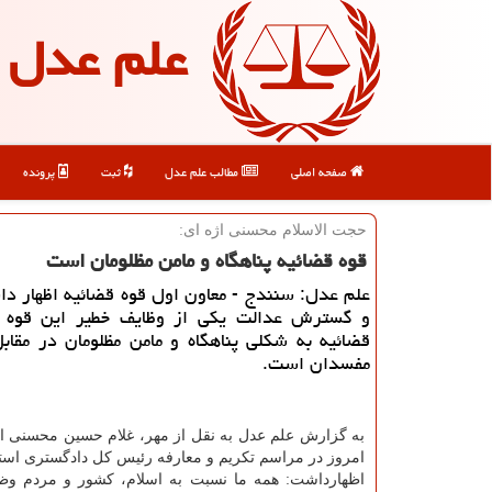
علم عدل
صفحه اصلی
مطالب علم عدل
ثبت
پرونده
حجت الاسلام محسنی اژه ای:
قوه قضائیه پناهگاه و مامن مظلومان است
علم عدل: سنندج - معاون اول قوه قضائیه اظهار د
و گسترش عدالت یكی از وظایف خطیر این قوه 
قضائیه به شكلی پناهگاه و مامن مظلومان در مقابل
مفسدان است.
به گزارش علم عدل به نقل از مهر، غلام حسین محسنی اژه
امروز در مراسم تكریم و معارفه رئیس كل دادگستری است
اظهارداشت: همه ما نسبت به اسلام، كشور و مردم وظی