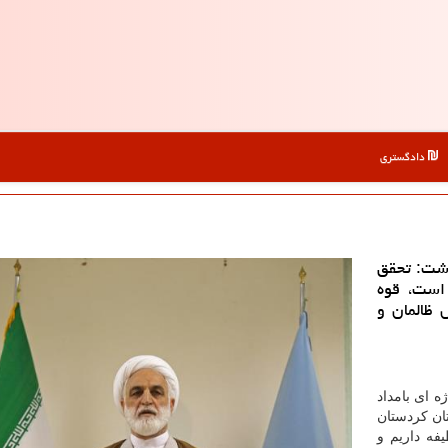
دادگستری
اشت: تحقق
است، قوه
 ظالمان و
 ای بامداد
ان كردستان
فه داریم و