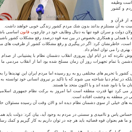
ی است وظیفه
دم و كشور
 از قرآن و
بت به آن مستلزم بدانند بدون شك مردم كشور زندگی خوبی خواهند داشت.
ولان دولت و سران قوه تنها به دنبال وظایف خود در چارچوب
قانون
اساسی باشن
 با همدلی و همكاری بخصوص در بین سه قوه درصدد رفع مشكلات كشور باشیم
ی است، خاطرنشان كرد: اگر در پیگیری و رفع مشكلات كشور از ظرفیت های م
بهتری را می توان انجام داد.
بعد از گذشت ۴۰ سال كسی فراموش نكرده كه در ایام اول پیروزی انقلاب دشمنان نظام با پشتیبانی از صد
نكه دشمن با تمام تجهیزات روز آن زمان مسلح شده بود اما از انقلاب مردمی 
ل كشور با تحریم های مختلفی رو به رو رسیده اما مردم ایران این تهدیدها را 
كه در تمام دنیا شناخته می شوند كه با تاكید بر نیروی انسانی خود توانسته به 
ما یا نابود شده اند و یا اكنون متحد ما هستند.
 می كرد تنها قدرت منطقه است اما امروز به بركت نظام جمهوری اسلامی 
ی در منطقه به وحشت افتاده است.
این خطه در طول ۴۰ سال قبل صدمه های خیلی از سوی دشمنان نظام دیده اند و الان وقت آن رسیده مسئولان
م احساس یاس و ناامیدی و سستی در مردم به وجود آید، بیان كرد: دولت باید هم
 ما هم بعنوان قوه قضائیه باید هر چه در توان داریم به كار گیریم و كمك رس