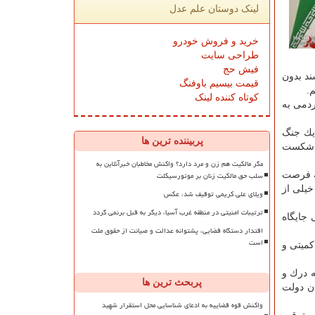
لینک دوستان علم عدل
خرید و فروش خودرو
طراحی سایت
فیش حج
د بدون
قیمت بیسیم باوفنگ
.
کوتاه کننده لینک
ردمی به
ام یك جنگ
پربیننده ترین ها
ما شكست
مگر مالکیت هم زن و مرد دارد؟ واکنش مخاطبان خبرآنلاین به
سلب حق مالکیت زنان بر موتورسیکلت
به فرصت
خیلی از
ویلای علی کریمی توقیف شد، عکس
ترتیبات امنیتی در منطقه غرب آسیا، دیگر به قبل برنمی گردد
جایگاه
اقتدار دستگاه قضایی، پشتوانه عدالت و صیانت از حقوق ملت
است
 حاكمیتی و
ه درك و
پربحث ترین ها
ان دولت
واکنش قوه قضاییه به ادعای شناسایی محل استقرار شهید