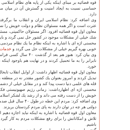
قوه قضائیه بر مبنای اینكه یكی از پایه های نظام اسلام
حساسی نسبت به ایجاد امنیت و گسترش آن در میان مر
دارد.
وی اضافه كرد: نظام اسلامی ایران و انقلاب ما برگرفته
عترت است و اگر همه مسئولان نظام و دولت خویش را نس
معاون اول قوه قضائیه افزود: اگر مسئولان حاكمیتی، مسئ
شك خیلی از مشكلات موجود در كشور حل نمی گردد و باید
محسنی اژه ای با اشاره به اینكه نظام ما یك نظام مردم
خوبی بهره گیریم خیلی از مشكلات حل می گردد و
خدمات
وی بیان كرد: هنوز هم 
نابرابر را به ما تحمیل كردند و در نهایت هم باوجود ای
خورد.
معاون اول قوه قضائیه اظهار داشت: از اوایل انقلاب تابحا
تبدیل كردند و امروز بعنوان یك كشور مقتدر نه در منطقه بل
قله های علمی دنیا دست پیدا كند و در مقابل خیلی از دشمنان 
محسنی اژه ای اظهارداشت: زمانی رژیم صهیونیستی فكر
خویش را از دست رفته می داند و از رشد یك لشكر اسلام
وی اضافه كرد: مردم 
دولتی هر چه در توان دارند به پای مردم كردستان بریزند.
معاون اول قوه قضائیه با اشاره به اینكه نباید اجازه دهی
تلاش و امكاناتش را برای رفع مشكلات مردم به كار گیرد و
باشیم.