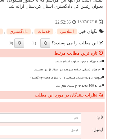
بعنوان رئیس كل دادگستری استان كردستان ارائه شد.
1397/07/16
22:52:56
تگهای خبر:
اسلامی
,
خدمات
,
دادگستری
,
این مطلب را می پسندید؟
(0)
(1)
تازه ترین مطالب مرتبط
امید بهزاد و پوریا صفوت اعدام شدند
۲۱ هزار زندانی جرایم غیرعمد در انتظار آزادی هستند
متهمان پرونده میدان علیخانی در بازسازی صحنه چه گفتند؟
یارانه 300 معاند خارج نشین قطع شد
نظرات بینندگان در مورد این مطلب
ن
نام:
ایمیل: