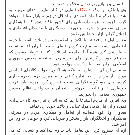
۱۰ سال و یا پائین تر
زندان
محكوم شده اند.
وی با تاكید بر اینكه
دستگاه
قضایی در كنار سایر نهادهای مرتبط به
شدت با هرگونه فساد اقتصادی و اختلال در زمینه بازار مقابله خواهد
كرد، افزود: به همه دادستانی های كشور تاكید شده كه با همكاری
نیروی انتظامی در جهت برخورد و دستگیری با مفسدان اقتصادی و
اختلال گران بازار بخشایش نكنند.
معاون اول قوه قضائیه با تاكید بر اینكه دشمن در تلاش است با حربه
اقتصادی نسبت به ملتهب كردن فضای جامعه ایران اقدام نماید،
خاطرنشان كرد: همه آحاد جامعه باید تلاش كنند تا توطئه دشمن كه
به زعم خود در كوشش برای ضربه زدن به نظام مقدس جمهوری
اسلامی ایران است با شكست مواجه شود.
محسنی اژه ای با اشاره به اینكه هم اكنون، دولت كالاهای اساسی
مورد نیاز مردم را به اندازه كافی و به میزان لازم ذخیره سازی
كرده، جای هیچ گونه نگرانی نیست، تصریح كرد: مردم نباید فریب
جوسازی ها و تبلیغات دروغین دشمنان و بدخواهان نظام مقدس
جمهوری اسلامی را بخورند.
وی افزود: از مردم استدعا داریم كه به اندازه نیاز خود كالا خریداری
نموده و از انبار كردن مواد غذایی و كالاها خودداری نمایند.
معاون اول قوه قضائیه از تعامل و همكاری مردم در معرفی
محتكران و اخلالگران بازار تشكر و قدردانی كرد و خواهان تداوم این
امر شد.
اژه ای تصریح كرد: این تعامل باید تداوم پیدا كند و كسانی كه می