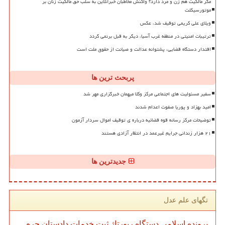
مگر مالکیت هم زن و مرد دارد؟ واکنش مخاطبان خبرآنلاین به سلب حق مالکیت زنان بر
موتورسیکلت
ویلای علی کریمی توقیف شد، عکس
ترتیبات امنیتی در منطقه غرب آسیا، دیگر به قبل برنمی گردد
اقتدار دستگاه قضایی، پشتوانه عدالت و صیانت از حقوق ملت است
پربحث ترین ها
سفیر مسئولیت های اجتماعی مرکز وکلا میهمان خبرگزاری مهر شد
امید بهزاد و پوریا صفوت اعدام شدند
توضیحات مرکز رسانه قوه قضائیه درباره ی توقیف اموال سردار آزمون
۲۱ هزار زندانی جرایم غیرعمد در انتظار آزادی هستند
جدیدترین ها
تگهای علم عدل
پرونده
اسلامی
دستگاه
رپورتاژ
ثبت
خدمات
دادستان
جرم