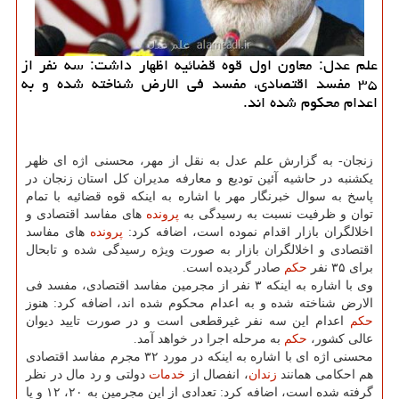
علم عدل: معاون اول قوه قضائیه اظهار داشت: سه نفر از
۳۵ مفسد اقتصادی، مفسد فی الارض شناخته شده و به
اعدام محكوم شده اند.
زنجان- به گزارش علم عدل به نقل از مهر، محسنی اژه ای ظهر
یكشنبه در حاشیه آئین تودیع و معارفه مدیران كل استان زنجان در
پاسخ به سوال خبرنگار مهر با اشاره به اینكه قوه قضائیه با تمام
توان و ظرفیت نسبت به رسیدگی به
پرونده
های مفاسد اقتصادی و
اخلالگران بازار اقدام نموده است، اضافه كرد:
پرونده
های مفاسد
اقتصادی و اخلالگران بازار به صورت ویژه رسیدگی شده و تابحال
برای ۳۵ نفر
حكم
صادر گردیده است.
وی با اشاره به اینكه ۳ نفر از مجرمین مفاسد اقتصادی، مفسد فی
الارض شناخته شده و به اعدام محكوم شده اند، اضافه كرد: هنوز
حكم
اعدام این سه نفر غیرقطعی است و در صورت تایید دیوان
عالی كشور،
حكم
به مرحله اجرا در خواهد آمد.
محسنی اژه ای با اشاره به اینكه در مورد ۳۲ مجرم مفاسد اقتصادی
هم احكامی همانند
زندان
، انفصال از
خدمات
دولتی و رد مال در نظر
گرفته شده است، اضافه كرد: تعدادی از این مجرمین به ۲۰، ۱۲ و یا