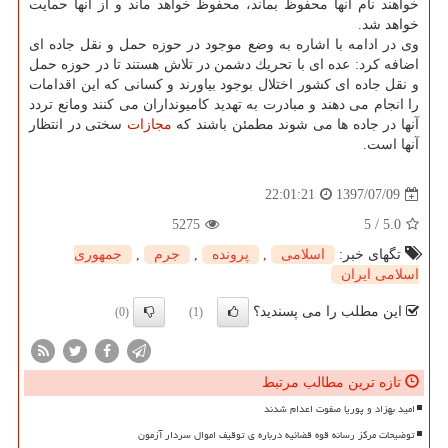
خواهند نام آنها محفوظ بماند، محفوظ خواهد ماند و از آنها حمایت
خواهد شد.
وی در ادامه با اشاره به وضع موجود در حوزه حمل و نقل جاده ای
اضافه كرد: عده ای با تحریك دشمن در تلاش هستند تا در حوزه حمل
و نقل جاده ای كشور اختلال بوجود بیاورند و كسانی كه این اقدامات
را انجام می دهند و مبادرت به تهدید كامیونداران می كنند ومانع تردد
آنها در جاده ها می شوند مطمئن باشند كه
مجازات
سختی در انتظار
آنها است.
1397/07/09
22:01:21
5275
5
/
5.0
تگهای خبر:
اسلامی
,
پرونده
,
جرم
,
جمهوری
اسلامی ایران
این مطلب را می پسندید؟
(0)
(1)
تازه ترین مطالب مرتبط
امید بهزاد و پوریا صفوت اعدام شدند
توضیحات مرکز رسانه قوه قضائیه درباره ی توقیف اموال سردار آزمون