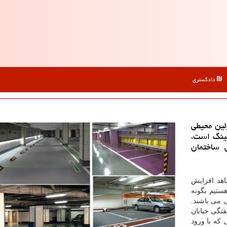
دادگستری
لین محیطی
كینگ است،
ی ساختمان
هد افزایش
ستیم بگونه
 می باشند.
تگی خیابان
که با ورود