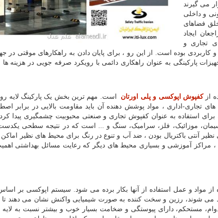
ار می گیرند
نی و داخلی
 خلق فضاهای
عان ایجاد
ای تجاری و
ربردی بوده است. از این رو ، برای پایان دادن به راهکارهای موقتی در ج
یزات پارکینگی به عنوان راهکاری دائمی با رویکرد صرفه جویی در هزینه ها
ه از
کفپوش اپوکسی و پلی اورتان
است. مهم ترین بخش یک پارکینگ لایه ر
ن های تجاری-اداری ، مواد پوشش دهنده آن باید مقاومت بالایی در برابر اص
رای استفاده به عنوان کفپوش تجاری و صنعتی محبوبیت چشمگیری پیدا کرد
یمان، موزائیک، فلز، سرامیک، سنگ و ... است که در نتیجه سطحی یکدست 
 نظیر آنتی باکتریال بودن ، ضد آب و تنوع در رنگ برای محیط های نظیر اماک
 ، مراکز آموزشی و بسیاری محیط های دیگر که رعایت مسائل بهداشتی اهمیت
 مواد و عمل استفاده از آنها بکار برده می شود. سیستم اپوکسی بر اساس
 می شوند، رزین و سخت کننده به صورت شیمیایی واکنش نشان می دهند تا ی
وام، مستحکم، دارای پیوستگی و ضخامت بسیار خوب و بیشتر نسبت به لایه ه