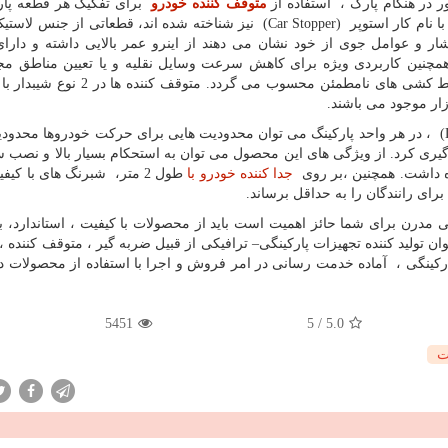
ر در هنگام پارک ، استفاده از
متوقف کننده خودرو
برای تفکیک هر قطعه پار
 نام کار استوپر
(Car Stopper)
نیز شناخته شده اند، قطعاتی از جنس لاستیک
شار و عوامل جوی از خود نشان می دهند از اینرو عمر بالایی داشته و دار
همچنین کاربردی ویژه برای کاهش سرعت وسایل نقلیه و یا تعیین مناطق مجا
(
، در هر واحد پارکینگ می توان محدودیت هایی برای حرکت خودروها محدودی
جلوگیری کرد. از ویژگی های این محصول می توان به استحکام بسیار بالا و نصب س
اره داشت. همچنین ،بر روی
جدا کننده خودرو با
طول 2 متر، شبرنگ های با کیفی
ای رانندگان را به حداقل برساند.
 مدرن برای شما حائز اهمیت است باید از محصولات با کیفیت ، استاندارد، با
ان تولید کننده تجهیزات پارکینگی
–
ترافیکی از قبیل ضربه گیر ، متوقف کننده ،
رکینگی ، آماده خدمت رسانی در امر فروش و اجرا با استفاده از محصولات 
5451
5
/
5.0
ت