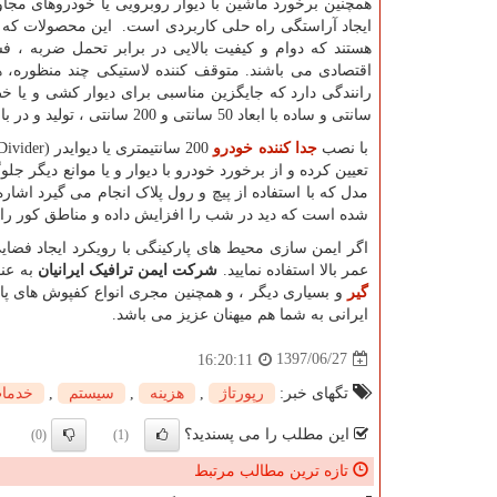
همچنین برخورد ماشین با دیوار روبرویی یا خودروهای مجاو
ایجاد آراستگی راه حلی کاربردی است. این محصولات که با
هستند که دوام و کیفیت بالایی در برابر تحمل ضربه ، ف
اقتصادی می باشند. متوقف کننده لاستیکی چند منظوره، 
سانتی و ساده با ابعاد 50 سانتی و 200 سانتی ، تولید و در بازار موجود می باشند.
با نصب
جدا کننده خودرو
200 سانتیمتری یا دیوایدر
Divider)
تعیین کرده و از برخورد خودرو با دیوار و یا موانع دیگر 
مدل که با استفاده از پیچ و رول پلاک انجام می گیرد اش
شده است که دید در شب را افزایش داده و مناطق کور را بر
اگر ایمن سازی محیط های پارکینگی با رویکرد ایجاد فضایی
عمر بالا استفاده نمایید.
شرکت ایمن ترافیک ایرانیان
به عنو
گیر
و بسیاری دیگر ، و همچنین مجری انواع کفپوش های پا
ایرانی به شما هم میهنان عزیز می باشد.
1397/06/27
16:20:11
تگهای خبر:
رپورتاژ
,
هزینه
,
سیستم
,
خدما
این مطلب را می پسندید؟
(0)
(1)
تازه ترین مطالب مرتبط