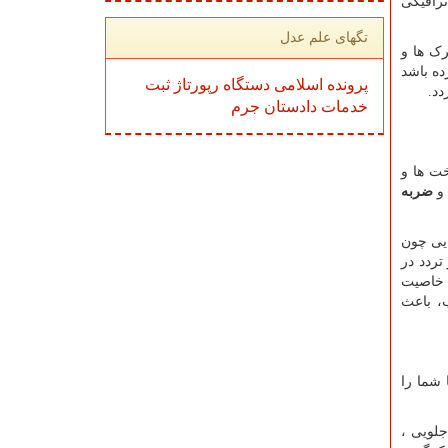
رافیکی
تگهای علم عدل
ک ها و
ده باشد
پرونده
اسلامی
دستگاه
رپورتاژ
ثبت
دد.
خدمات
دادستان
جرم
خت ها و
ضربه
ایی چون
ردد در
ر خاصیت
، باعث
 شما را
جلویی ،