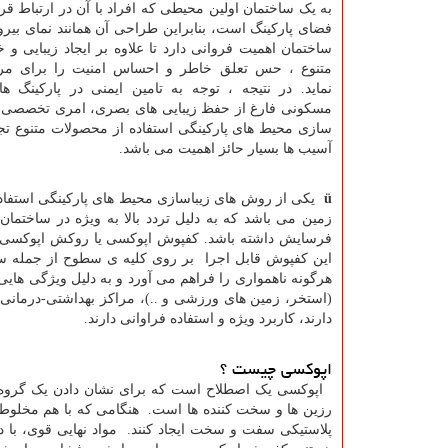
به یک ساختمان اولین محیطی که افراد با آن در ارتباط قر
فضای پارکینگ است، بنابراین طراحی آن همانند نمای بیرو
ساختمان اهمیت فروانی دارد تا علاوه بر ایجاد زیبایی و
متنوع ، حس تعلق خاطر و احساس امنیت را برای مراج
نماید. در نتیجه ، توجه به تامین ایمنی در پارکینگ ه
مسکونی فارغ از حفظ زیبایی های بصری، امری تخصصی و کا
سازی محیط های پارکینگی استفاده از محصولات متنوع تجه
آسیب ها بسیار حائز اهمیت می باشد.
ü
یکی از روش های زیباسازی محیط های پارکینگی استفاد
زمین می باشد که به دلیل تردد بالا به ویژه در ساختما
فرسایش داشته باشد. کفپوش اپوکسی یا روکش اپوکسی ب
این کفپوش قابل اجرا بر روی کلیه ی سطوح از جمله س
هرگونه ناهمواری را فراهم می آورد و به دلیل ویژگی هایی
(استخر، زمین های ورزشی و ..)، مراکز بهداشتی-درمانی
دارند، کاربرد ویژه و استفاده فراوانی دارند.
اپوکسی چیست ؟
اپوکسی یک اصطلاح است که برای نشان دادن یک گروه از
رزین ها و سخت کننده ها است. هنگامی که با هم مخلوط
پلاستیکی سفت و سخت ایجاد کنند. مواد نهایی قوی، با د