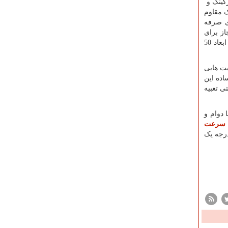
کینگ و
 مقاوم
ای صرفه
ز برای
رانندگی دارد که جایگزین مناسبی برای دیوار کشی و یا خط کشی های نامطمئن محسوب می گردد. متوقف کننده ها در 2 نوع شیبدار با ابعاد 50
ت هایی
اده این
تی تعبیه
 دوام و
سرعت
درجه یک