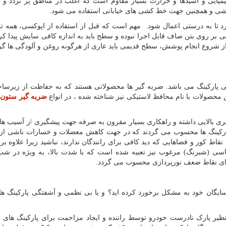
میایی و اسیدها و حرارت بسیار مقاوم است که اغلب در مناطق پر تردد و ت
رزشی و همچنین جهت خط کشی های خیابانی استفاده می شود.
 تا به درستی اعمال شود. مهم است که قبل از استفاده از اپوکسی، همه تر
ر روی بتن صاف قابل اجرا نبوده و سطح باید به اندازه کافی سایش پیدا کر
از شروع انجام پوشش، سطح قدیمی باید عاری از هرگونه روغن و آلودگی ها گر
ی پارکینگ می باشد. ضربه گیر ها محصولاتی هستند که به حفاظت از زیرسا
ن محصولات با نام محافظ لاستیکی نیز شناخته شده ، در انواع
ضربه گیر ستون
و
یری بالایی داشته و راهکاری بسیار مقرون به صرفه جهت پیشگیری از آسیب ه
ارکینگ ها محسوب می گردند که در جهت کاهش معضلات و خسارات ناشی از ت
نقاط کور و فضاهایی که دید کافی برای رانندگان ندارند، نباشید زیرا علاوه ب
اسی (شبرنگ) مرغوب نیز تعبیه شده است که با شدت بالا، به ویژه در شب
رای نقاط ضعف نورپردازی محسوب می گردد.
سایگان خود به مشکل برخورد کرده اید؟ و یا بی نظمی و آشفتگی پارکینگ ها
نظیر پارک نادرست خودرو توسط راننده و ایجاد مزاحمت برای پارکینگ های 