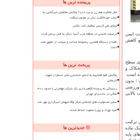
پربیننده ترین ها
مگر مالکیت هم زن و مرد دارد؟ واکنش مخاطبان خبرآنلاین به
سلب حق مالکیت زنان بر موتورسیکلت
ویلای علی کریمی توقیف شد، عکس
ترتیبات امنیتی در منطقه غرب آسیا، دیگر به قبل برنمی گردد
هت ایمن
 و کاهش
اقتدار دستگاه قضایی، پشتوانه عدالت و صیانت از حقوق ملت
است
وی سطح
پربحث ترین ها
طحکاک و
واکنش قوه قضاییه به ادعای شناسایی محل استقرار شهید
ه است.
لاریجانی
؛ بدون
ن ورزشی
رسیدگی به پرونده کلاهبرداری یک شرکت مهاجرتی با حدود ۳۰۰
شاکی در دادسرای تهران
 بالایی
سفیر مسئولیت های اجتماعی مرکز وکلا میهمان خبرگزاری مهر شد
امید بهزاد و پوریا صفوت اعدام شدند
 ترکیب
جدیدترین ها
ک ماده
ای پایه