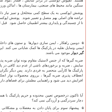
هستند. کفپوش اپوکسی در برابر سایش ، فشار ،مواد شی
سنگین مانند محیط های صنعتی، بیمارستان ها ، اماکن و
پوشش اپوکسی به یک سطح کمی متخلخل و تمیز نیاز دارد
تراشه های اصلی بهم متصل و تعمیر شوند. پوشش اپوکسی ب
تا از چسبندگی و پایداری بیشتر اطمینان حاصل شود. قبل 
ü
دومین راهکار ، ایمن سازی دیوارها و ستون های داخل
ایمنی وسایل نقلیه در پارکینگ ها کمک شایانی می کنند. ای
گیر دیوار
موجود می باشند.
ضربه گیرها که از جنس لاستیک مقاوم بوده توان ضربه پذ
سایش ، ضربه و برخوردهای ناشی از عدم دید کافی در پ
پارکینگ ها کارآیی منحصر به فردی دارند. پس دیگر نگران 
انعطاف پذیری ضربه گیرها ، برروی محصولات نوار انعک
افزایش دید می شود و راهنمایی مطمئن برای فضاهای دا
آیا تاکنون درخصوص تعیین محدوده و حریم پارکینگ با هم
دچار سردرگمی و آزردگی نمی کند؟
ü
پیشنهاد سوم برای پایان دادن به معضلات و مشکلاتی 