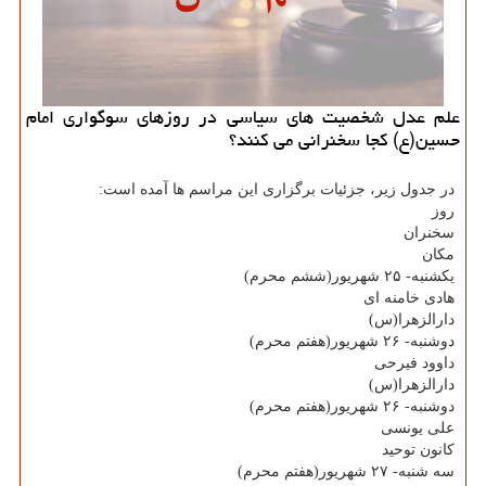
علم عدل شخصیت های سیاسی در روزهای سوگواری امام
حسین(ع) كجا سخنرانی می كنند؟
در جدول زیر، جزئیات برگزاری این مراسم ها آمده است:
روز
سخنران
مكان
یكشنبه- ۲۵ شهریور(ششم محرم)
هادی خامنه ای
دارالزهرا(س)
دوشنبه- ۲۶ شهریور(هفتم محرم)
داوود فیرحی
دارالزهرا(س)
دوشنبه- ۲۶ شهریور(هفتم محرم)
علی یونسی
كانون توحید
سه شنبه- ۲۷ شهریور(هفتم محرم)