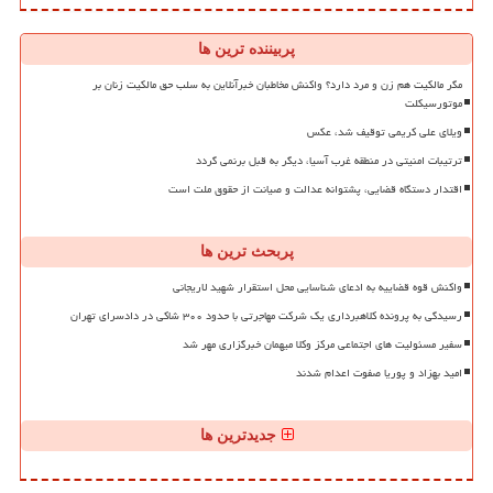
پربیننده ترین ها
مگر مالکیت هم زن و مرد دارد؟ واکنش مخاطبان خبرآنلاین به سلب حق مالکیت زنان بر
موتورسیکلت
ویلای علی کریمی توقیف شد، عکس
ترتیبات امنیتی در منطقه غرب آسیا، دیگر به قبل برنمی گردد
اقتدار دستگاه قضایی، پشتوانه عدالت و صیانت از حقوق ملت است
پربحث ترین ها
واکنش قوه قضاییه به ادعای شناسایی محل استقرار شهید لاریجانی
رسیدگی به پرونده کلاهبرداری یک شرکت مهاجرتی با حدود ۳۰۰ شاکی در دادسرای تهران
سفیر مسئولیت های اجتماعی مرکز وکلا میهمان خبرگزاری مهر شد
امید بهزاد و پوریا صفوت اعدام شدند
جدیدترین ها