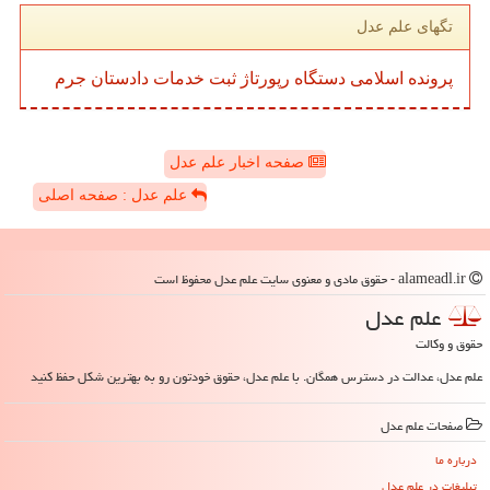
تگهای علم عدل
پرونده
اسلامی
دستگاه
رپورتاژ
ثبت
خدمات
دادستان
جرم
صفحه اخبار علم عدل
علم عدل : صفحه اصلی
alameadl.ir - حقوق مادی و معنوی سایت علم عدل محفوظ است
علم عدل
حقوق و وکالت
علم عدل، عدالت در دسترس همگان. با علم عدل، حقوق خودتون رو به بهترین شکل حفظ کنید
صفحات علم عدل
درباره ما
تبلیغات در علم عدل