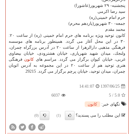
پنجشنبه- ۲۹ شهریور(عاشورا)
سید رضا اكرمی
حرم امام خمینی(ره)
جمعه- ۳۰ شهریور(یازدهم محرم)
محمد مقدم
كانون توحید ویژه برنامه های حرم امام خمینی (ره) از ساعت ۲۰:
۳۰ در این محل آغاز می گردد. همینطور برنامه های موسسه
فرهنگی مذهبی دارالزهرا از ساعت ۲۰ در آدرس بزرگراه چمران،
ولنجك، میدان شهید شهریاری، خیابان هشترودی، خیابان بیضاوی
غربی، خیابان كیوان برگزار می گردد. مراسم های
كانون
فرهنگی
هنری توحید هم از ساعت ۲۰ در این مجموعه به آدرس اتوبان
چمران، میدان توحید، خیابان پرچم برگزار می گردد. 29215
1397/06/25
14:41:07
6037
5
/
5.0
تگهای خبر:
كانون
این مطلب را می پسندید؟
(0)
(1)