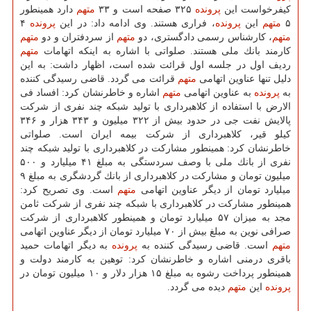
كیفرخواست این
پرونده
۳۲۵ صفحه است و ۳۳
متهم
دارد همینطور
۵
متهم
این
پرونده
، فراری هستند. وی ادامه داد: در این
پرونده
۴
متهم
، كارشناس رسمی دادگستری، دو
متهم
از سردفتران و دو
متهم
كارمند بانك ملی هستند. صلواتی با اشاره به اینكه اتهامات
متهم
ردیف اول در جلسه اول قرائت شده است، اظهار داشت: به این
دلیل تنها عناوین اتهامی
متهم
قرائت می گردد. قاضی رسیدگی كننده
به
پرونده
به عناوین اتهامی
متهم
اشاره و خاطرنشان كرد: افساد فی
الارض با استفاده از كلاهبرداری با تولید شبكه چند نفری از شركت
پالایش نفت جی در حدود بیش از ۳۲۲ میلیون و ۳۴۳ هزار و ۳۴۶
كیلو قیر، كلاهبرداری از شركت بیمه ایران است. صلواتی
خاطرنشان كرد: همینطور مشاركت در كلاهبرداری با تولید شبكه چند
نفری از بانك ملی با وصف سردستگی به مبلغ ۴۱ میلیارد و ۵۰۰
میلیون تومان و مشاركت در كلاهبرداری از بانك گردشگری به مبلغ ۹
میلیارد تومان از دیگر عناوین اتهامی
متهم
است. وی تصریح كرد:
همینطور مشاركت در كلاهبرداری با شبكه چند نفری از شركت ثامن
مجد به میزان ۵۷ میلیارد تومان و همینطور كلاهبرداری از شركت
صرافی نوین به مبلغ بیش از ۷۰ میلیارد تومان از دیگر عناوین اتهامی
متهم
است. قاضی رسیدگی كننده به
پرونده
به دیگر اتهامات حمید
باقری درمنی اشاره و خاطرنشان كرد: توهین به كارمند دولت و
همینطور پرداخت رشوه به مبلغ ۱۵ هزار دلار و ۱۰ میلیون تومان در
پرونده
این
متهم
دیده می گردد.