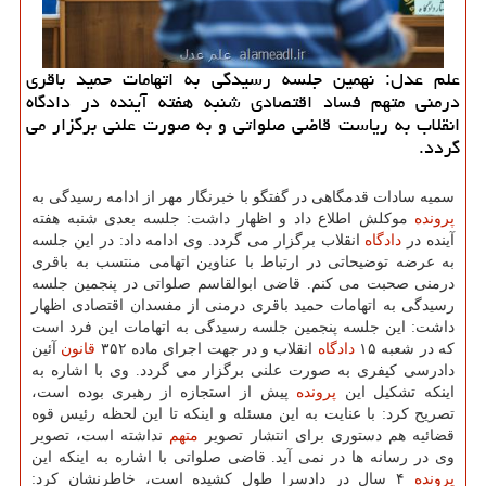
علم عدل: نهمین جلسه رسیدگی به اتهامات حمید باقری
درمنی متهم فساد اقتصادی شنبه هفته آینده در دادگاه
انقلاب به ریاست قاضی صلواتی و به صورت علنی برگزار می
گردد.
سمیه سادات قدمگاهی در گفتگو با خبرنگار مهر از ادامه رسیدگی به
پرونده
موكلش اطلاع داد و اظهار داشت: جلسه بعدی شنبه هفته
آینده در
دادگاه
انقلاب برگزار می گردد. وی ادامه داد: در این جلسه
به عرضه توضیحاتی در ارتباط با عناوین اتهامی منتسب به باقری
درمنی صحبت می كنم. قاضی ابوالقاسم صلواتی در پنجمین جلسه
رسیدگی به اتهامات حمید باقری درمنی از مفسدان اقتصادی اظهار
داشت: این جلسه پنجمین جلسه رسیدگی به اتهامات این فرد است
كه در شعبه ۱۵
دادگاه
انقلاب و در جهت اجرای ماده ۳۵۲
قانون
آئین
دادرسی كیفری به صورت علنی برگزار می گردد. وی با اشاره به
اینكه تشكیل این
پرونده
پیش از استجازه از رهبری بوده است،
تصریح كرد: با عنایت به این مسئله و اینكه تا این لحظه رئیس قوه
قضائیه هم دستوری برای انتشار تصویر
متهم
نداشته است، تصویر
وی در رسانه ها در نمی آید. قاضی صلواتی با اشاره به اینكه این
پرونده
۴ سال در دادسرا طول كشیده است، خاطرنشان كرد: