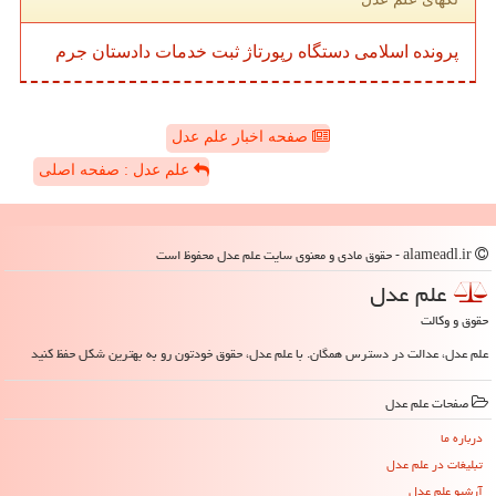
پرونده
اسلامی
دستگاه
رپورتاژ
ثبت
خدمات
دادستان
جرم
صفحه اخبار علم عدل
علم عدل : صفحه اصلی
alameadl.ir - حقوق مادی و معنوی سایت علم عدل محفوظ است
علم عدل
حقوق و وکالت
علم عدل، عدالت در دسترس همگان. با علم عدل، حقوق خودتون رو به بهترین شکل حفظ کنید
صفحات علم عدل
درباره ما
تبلیغات در علم عدل
آرشیو علم عدل