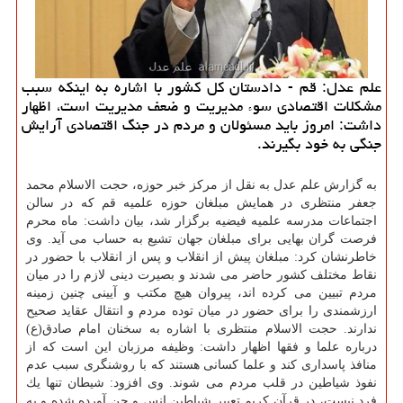
علم عدل: قم - دادستان كل كشور با اشاره به اینكه سبب
مشكلات اقتصادی سوء مدیریت و ضعف مدیریت است، اظهار
داشت: امروز باید مسئولان و مردم در جنگ اقتصادی آرایش
جنگی به خود بگیرند.
به گزارش علم عدل به نقل از مركز خبر حوزه، حجت الاسلام محمد
جعفر منتظری در همایش مبلغان حوزه علمیه قم كه در سالن
اجتماعات مدرسه علمیه فیضیه برگزار شد، بیان داشت: ماه محرم
فرصت گران بهایی برای مبلغان جهان تشیع به حساب می آید. وی
خاطرنشان كرد: مبلغان پیش از انقلاب و پس از انقلاب با حضور در
نقاط مختلف كشور حاضر می شدند و بصیرت دینی لازم را در میان
مردم تبیین می كرده اند، پیروان هیچ مكتب و آیینی چنین زمینه
ارزشمندی را برای حضور در میان توده مردم و انتقال عقاید صحیح
ندارند. حجت الاسلام منتظری با اشاره به سخنان امام صادق(ع)
درباره علما و فقها اظهار داشت: وظیفه مرزبان این است كه از
منافذ پاسداری كند و علما كسانی هستند كه با روشنگری سبب عدم
نفوذ شیاطین در قلب مردم می شوند. وی افزود: شیطان تنها یك
فرد نیست، در قرآن كریم تعبیر شیاطین انس و جن آورده شده و به