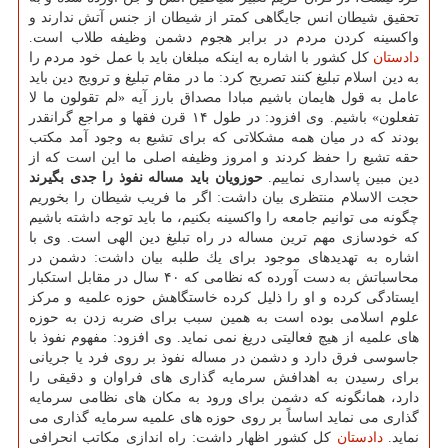
تحقیق شیطان انس جایگاهی كمتر از شیطان از جنس آتش ندارند و
واكسینه كردن مردم در برابر هجوم دشمن وظیفه طلاب است.
دادستان
كل كشور با اشاره به اینكه مبلغان باید با عمل خود مردم را
به دین اسلام تبلیغ كنند تصریح كرد: ما در مقام تبلیغ و ترویج دین باید
عامل به قول هایمان باشیم مبادا مصداق بارز آیه «لم تقولون ما لا
تفعلون» باشیم. وی افزود: در طول ۱۴ قرن فقها و مراجع گرانقدر
بودند كه در میان همه مشكلاتی كه برای تشیع به وجود آمد مكتب
حقه تشیع را حفظ كردند و امروز وظیفه اصلی ما این است كه از
دین مبین پاسداری نماییم.
حوزویان باید مساله نفوذ را جدی بگیرند
حجت الاسلام منتظری بیان داشت: اگر ما فریب شیطان را بخوریم
چگونه می توانیم جامعه را واكسینه بكنیم، ما باید توجه داشته باشیم
كه خودسازی مهم ترین مساله در راه تبلیغ دین الهی است. وی با
اشاره به تهدیدهای موجود برای یك طلبه بیان داشت: دشمن در
محاسباتش به دست آورده كه نظامی كه ۴۰ سال در مقابل استكبار
ایستادگی كرده و او را ذلیل كرده خاستگاهش حوزه علمیه و مركز
علوم اسلامی بوده است به همین سبب برای ضربه زدن به حوزه
های علمیه از هیچ فعالیتی دریغ نمی نماید. وی افزود: مفهوم نفوذ با
جاسوسی فرق دارد و دشمن در مساله نفوذ بر روی فرد یا جریانی
برای رسیدن به اهدافش سرمایه گذاری های فراوان و دقیقی را
دارد، همانگونه كه دشمن برای ورود به مكان های نظامی سرمایه
گذاری می نماید اساساً بر روی حوزه های علمیه سرمایه گذاری می
نماید.
دادستان
كل كشور اظهار داشت: راه اندازی مكاتب انحرافی