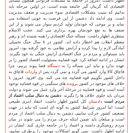
اظهار داشت: امروز در جامعه ما مشكلات فراوانی همچون مسائل
اقتصادی كه گریبان گیر جامعه شده است، در اولین مرحله باید
بدانیم كه سبب مشكلات اقتصادی سوء مدیریت و ضعف مدیریت
است. وی ادامه داد: دشمن از این فرصت به خوبی استفاده می
نماید و بر موجی كه خودمان تولید كردیم سوار می شوند و از این
ضعف ها به نفع خودشان بهره برداری می كنند. حجت الاسلام
منتظری اظهار داشت: مساله جنگ اقتصادی را همه شنیده اند و رهبر
معظم انقلاب هم اخطار داده اند، كشور در ۸ سال جنگ تحمیلی
آمادگی لازم را پیدا كرده و آرایش نظامی به خود گرفته بود، امروز
باید مسئولان و مردم در جنگ اقتصادی آرایش جنگی به خود بگیرند.
ایشان در ادامه اضافه كرد: قوه قضاییه مسئولیت اقتصاد كشور را بر
عهده ندارد و نباید این مساله را به
دستگاه
قضا پیوند بزنیم، چرا
قاچاق كالا وارد كشور می گردد و نمی گردد پس از
واردات
قاچاق به
داخل كشور بگوییم قوه قضاییه چه می كنند. وی افزود: امروز با
خلاف های موجود در كشور
پرونده
های سنگینی در قوه قضائیه بوجود
آمده است و قوه قضاییه در مرحله آخر وارد عمل می شوند و دولت
مردان باید جلوی خلاف ها را بگیرند.
دشمن به دنبال سلب اعتماد از
مردم است
دادستان
كل كشور اظهار داشت: انتقاد امری طبیعی
است؛ اما امروز شرایط كشور به گونه ای است كه نباید در جهت
تضعیف كشور حركت نماییم، دشمن به دنبال سلب اعتماد از مردم
است و مبلغان باید ضمن اینكه حرف مردم را می شوند در میان
مردم روشنگری داشته و اعتماد را در جامعه جاری كنند. ایشان در
ادامه اظهار داشت: نمی گویم اشكالات موجود را برطرف نماییم،