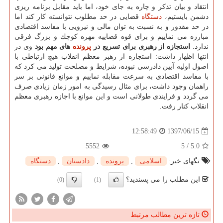
انتقاد و بیان تذكر و چاره به جای خود، اما باید مقابل برنامه ریزی
دشمن بایستیم،
دستگاه
قضایی در حد مطلوب نتوانسته كار كند اما
در حد مقدور و به نسبت به توان مالی و نیرویی با مفاسد اقتصادی
مبارزه می نماییم و برای قوه قضاییه مهره كوچك و بزرگ فرقی
ندارد.
استجازه از رهبری برای تسریع در
پرونده
های مهم بود
وی در
انتها اظهار داشت: استجازه از رهبر معظم انقلاب هیچ ارتباطی با
اصول اولیه آیین دادرسی نبوده، شرایط و مصلحت تولید می كرد كه
با مفاسد اقتصادی به سرعت مقابله نماییم و موانع قانونی بر سر
راهمان وجود داشت، برای مثال رسیدگی به امور زمان زیادی صرف
می گردد و فرایندی طولانی است و این موانع با اجازه رهبری معظم
انقلاب كنار رفت.
1397/06/15
12:58:49
5552
5
/
5.0
تگهای خبر:
اسلامی
,
پرونده
,
دادستان
,
دستگاه
این مطلب را می پسندید؟
(0)
(1)
تازه ترین مطالب مرتبط