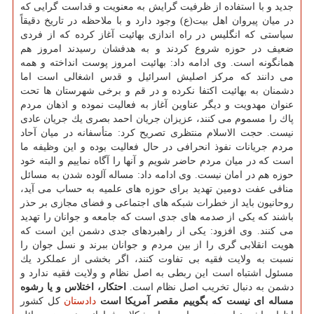
جدید و با استفاده از ظرفیت گرایش به معنویت و قداست گرایی كه
در میان پیروان اهل بیت(ع) وجود دارد و با ملاحظه در تاریخ دقیقاً
سیاستی كه انگلیس در راه اندازی بهائیت آغاز كرده كه از فردی
ضعیف در حوزه شروع كردند و به هدفشان رسیدند امروز هم
همانگونه است. وی ادامه داد: بهائیت امروز پوست انداخته و همه
می دانند كه مركز اصلیش اسرائیل و قدس اشغالی است اما
دشمنان به بهائیت اكتفا نكرده و در قم و برخی شهرستان ها تحت
عنوان مهدویت و دیگر عناوین آغاز به فعالیت نموده و اذهان مردم
پاك را مسموم می كنند، عزیزان جریان احمد بصری یك جریان عادی
نیست. حجت الاسلام منتظری تصریح كرد: متأسفانه در میان آحاد
مردم جریانات نفوذ انحرافی در حال فعالیت بوده و این وظیفه ما
است كه در میان مردم حاضر شویم و آنها را آگاه نماییم و البته خود
حوزه هم در امان نیست. وی ادامه داد: مساله آلوده شدن به مسائل
منافی عفت دومین تهدید برای حوزه های علمیه به حساب می آید،
روحانیون باید از خطرات شبكه های اجتماعی و فضای مجازی بر حذر
باشند كه یكی از صدمه های جدی است كه جامعه و جوانان را تهدید
می كنند. وی افزود: یكی از راهبردهای جدی دشمن این است كه
هویت انقلابی گری را از بین مردم و جوانان ببرند و نسل جوان را
نسبت به ولایت فقیه بی تفاوت كنند، اگر بخشی از عملكرد یك
مسئول اشتباه است این ربطی به اصل نظام و ولایت فقیه ندارد و
دشمن به دنبال تخریب اصل نظام است.
احتكار، اختلاس و یا رشوه
مساله ای نیست كه بگوییم مقصر آمریكا است
دادستان
كل كشور