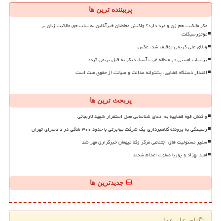
پربیننده ترین ها
مگر مالکیت هم زن و مرد دارد؟ واکنش مخاطبان خبرآنلاین به سلب حق مالکیت زنان بر
موتورسیکلت
ویلای علی کریمی توقیف شد، عکس
ترتیبات امنیتی در منطقه غرب آسیا، دیگر به قبل برنمی گردد
اقتدار دستگاه قضایی، پشتوانه عدالت و صیانت از حقوق ملت است
پربحث ترین ها
واکنش قوه قضاییه به ادعای شناسایی محل استقرار شهید لاریجانی
رسیدگی به پرونده کلاهبرداری یک شرکت مهاجرتی با حدود ۳۰۰ شاکی در دادسرای تهران
سفیر مسئولیت های اجتماعی مرکز وکلا میهمان خبرگزاری مهر شد
امید بهزاد و پوریا صفوت اعدام شدند
جدیدترین ها
تگهای علم عدل