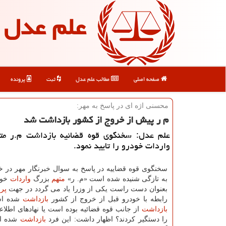
علم عدل
صفحه اصلی
مطالب علم عدل
ثبت
پرونده
محسنی اژه ای در پاسخ به مهر:
م ر پیش از خروج از كشور بازداشت شد
علم عدل: سخنگوی قوه قضائیه بازداشت م.ر مته
واردات خودرو را تایید نمود.
سخنگوی قوه قضاییه در پاسخ به سوال خبرنگار مهر در 
به تازگی شنیده شده است «م. ر»
متهم
بزرگ
واردات
خودر
بعنوان دست راست یكی از وزرا یاد می گردد در جهت
پرو
رابطه با خودرو قبل از خروج از كشور
بازداشت
شده است
بازداشت
از جانب قوه قضائیه بوده است یا نهادهای اطلاع
را دستگیر كردند؟ اظهار داشت: این فرد
بازداشت
شده ا