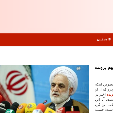
دادگستری
م پرونده
خصوص اینكه
و كه از او
نده
اخیر در
، آیا این
اتی این فرد
ست؛ حسب