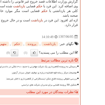
گزارش وزارت اطلاعات قصد خروج غیر قانونی را داشته 
وی اضافه كرد: این فرد با
حكم
قضایی
بازداشت
شده است.
كلی هر بازداشتی با
حكم
قضایی است مگر موارد خا
صحنه باشد.
اژه ای افزود: این فرد در
بازداشت
است و در حال خروج غیر
قرار دارد.
1397/06/05
14:10:49
تگهای خبر:
بازداشت
,
پرونده
,
حكم
,
متهم
این مطلب را می پسندید؟
(0)
(1)
تازه ترین مطالب مرتبط
رسیدگی به پرونده کلاهبرداری یک شرکت مهاجرتی با حدود ۳۰۰ شاکی در دادسرای تهران
توضیحات مرکز رسانه قوه قضائیه درباره ی توقیف اموال سردار آزمون
بررسی حقوقی پرونده قلنج شکن اینستاگرامی از کلاهبرداری تا قتل غیرعمد
تشکیل 59 پرونده قضایی برای مدیران شرکت های تراستی
نظرات بینندگان در مورد این مطلب
ن