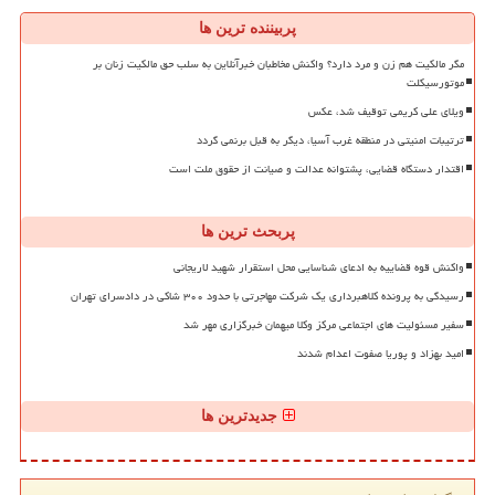
پربیننده ترین ها
مگر مالکیت هم زن و مرد دارد؟ واکنش مخاطبان خبرآنلاین به سلب حق مالکیت زنان بر
موتورسیکلت
ویلای علی کریمی توقیف شد، عکس
ترتیبات امنیتی در منطقه غرب آسیا، دیگر به قبل برنمی گردد
اقتدار دستگاه قضایی، پشتوانه عدالت و صیانت از حقوق ملت است
پربحث ترین ها
واکنش قوه قضاییه به ادعای شناسایی محل استقرار شهید لاریجانی
رسیدگی به پرونده کلاهبرداری یک شرکت مهاجرتی با حدود ۳۰۰ شاکی در دادسرای تهران
سفیر مسئولیت های اجتماعی مرکز وکلا میهمان خبرگزاری مهر شد
امید بهزاد و پوریا صفوت اعدام شدند
جدیدترین ها