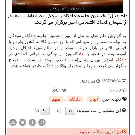
علم عدل: نخستین جلسه دادگاه رسیدگی به اتهامات سه نفر
از متهمان فساد اقتصادی اخیر برگزار می گردد.
به گزارش علم عدل به نقل از مهر، نخستین جلسه
دادگاه
رسیدگی
به اتهامات سه تن از متهمانی كه با ارز دولتی كالا به كشور وارد و با
قیمتی بالاتر در بازار عرضه نموده و در نظام توزیع اختلال بوجود
آورده بودند در شعبه یك
دادگاه
ویژه رسیدگی به جرائم اقتصادی در
دادگاه
انقلاب تهران به ریاست قاضی موحد در ساعت ۱۰صبح
برگزار می گردد. متهمان به همراه وكلا در
دادگاه
حاضر خواهند شد.
1397/06/04
16:36:53
5507
5
/
5.0
تگهای خبر:
اتهام
,
دادگاه
,
متهم
این مطلب را می پسندید؟
(0)
(1)
تازه ترین مطالب مرتبط