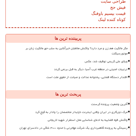
طراحی سایت
فیش حج
قیمت بیسیم باوفنگ
کوتاه کننده لینک
پربیننده ترین ها
مگر مالکیت هم زن و مرد دارد؟ واکنش مخاطبان خبرآنلاین به سلب حق مالکیت زنان بر
موتورسیکلت
ویلای علی کریمی توقیف شد، عکس
ترتیبات امنیتی در منطقه غرب آسیا، دیگر به قبل برنمی گردد
اقتدار دستگاه قضایی، پشتوانه عدالت و صیانت از حقوق ملت است
پربحث ترین ها
آخرین وضعیت پرونده کرسنت
مرگ دورکاری در ایران وقتی اینترنت ناپایدار متخصصان را وادار به کوچ کرد
واکنش قوه قضاییه به ادعای شناسایی محل استقرار شهید لاریجانی
رسیدگی به پرونده کلاهبرداری یک شرکت مهاجرتی با حدود ۳۰۰ شاکی در دادسرای تهران