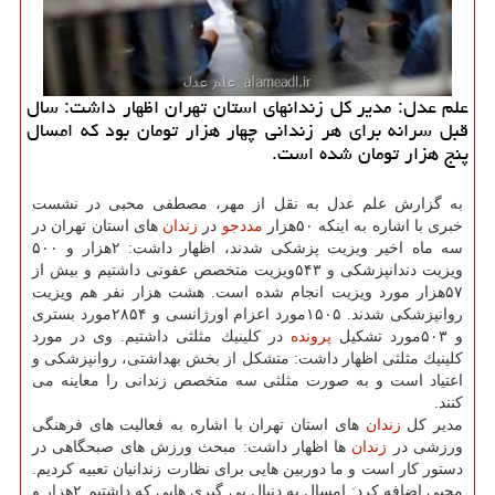
علم عدل: مدیر كل زندانهای استان تهران اظهار داشت: سال
قبل سرانه برای هر زندانی چهار هزار تومان بود كه امسال
پنج هزار تومان شده است.
به گزارش علم عدل به نقل از مهر، مصطفی محبی در نشست
خبری با اشاره به اینكه ۵۰هزار
مددجو
در
زندان
های استان تهران در
سه ماه اخیر ویزیت پزشكی شدند، اظهار داشت: ۲هزار و ۵۰۰
ویزیت دندانپزشكی و ۵۴۳ویزیت متخصص عفونی داشتیم و بیش از
۵۷هزار مورد ویزیت انجام شده است. هشت هزار نفر هم ویزیت
روانپزشكی شدند. ۱۵۰۵مورد اعزام اورژانسی و ۲۸۵۴مورد بستری
و ۵۰۳مورد تشكیل
پرونده
در كلینیك مثلثی داشتیم. وی در مورد
كلینیك مثلثی اظهار داشت: متشكل از بخش بهداشتی، روانپزشكی و
اعتیاد است و به صورت مثلثی سه متخصص زندانی را معاینه می
كنند.
مدیر كل
زندان
های استان تهران با اشاره به فعالیت های فرهنگی
ورزشی در
زندان
ها اظهار داشت: مبحث ورزش های صبحگاهی در
دستور كار است و ما دوربین هایی برای نظارت زندانیان تعبیه كردیم.
محبی اضافه كرد: امسال به دنبال پی گیری هایی كه داشتیم ۲هزار و