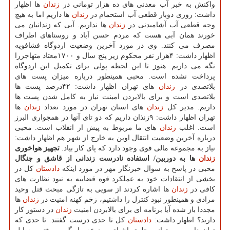
واكنش به خبر آب معدنی های ده هزار تومانی در
زندان
ها اظهار
داشت: روزی دوبار قطعی آب استحمام در
زندان
ها داریم اما به هیچ
وجه قطعی آب آشامیدنی در
زندان
ها نداریم. آبی كه زندانیان می
خورند همان آبی هست كه مردم حسن آباد و روستاهای اطراف
مصرف می كنند. وی در مورد آخرین وضعیت اردوگاه فشافویه
اظهار داشت: ۴هزار نفر محكوم زیر پنج سال و ۱۷۰۰معتاد متهاجررا
نگه می داریم. هنوز تا این لحظه پولی برای تكمیل این اردوگاه
پرداخت نشده است. محبی همینطور درباره میزان پست های
بلاتصدی در
زندان
های تهران اظهار داشت: ۴۲درصد پست ها
بلاتصدی است و برای بالابردن امینت نیاز به كامل شدن پست ها
داریم. مدیر كل
زندان
های استان تهران در مورد تعداد
زندان
ها
تهران اظهار داشت: ۹زنذان داریم كه دو تای آنها در همجواری البرز
است. اغلب
زندان
های ما مربوط به پیش از انقلاب است. محبی
درباره آخرین وضعیت انتقال اوین به خارج از شهر هم اظهار داشت:
نیاز به مجموعه مالی قوی وجود دارد كه پای كار بیاد.
تجهیز هواخوری
زندان
ها به دوربین/ استفاده نادرست زندانی از قاشق و چنگال
محبی در پاسخ به سوال خبرنگار مهر در مورد اینكه
دادستان
كل در
بخشی از انتقادات خود به عملكرد قوه قضاییه به نبود نظارت های
كافی در
زندان
ها اشاره كردند از سویی به تازگی مبحث قتل وحید
مرادی و همینطور نبود كنترل را داشتیم، زخم كهنه امنیت در
زندان
ها
مجددا باز شده آیا برنامه ای برای بالابردن امنیت
زندان
در دستور كار
دارید؟ اظهار داشت:
دادستان
كل تا حدی درست گفتند. تا حدی كه