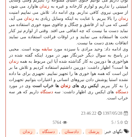
توان داریم می توانیم جلوی اشیای ممنوعه را بگیریم وقتی وسایل
امینیتی را نداریم و لوازم كارخانه و غیره به
زندان
هاوارد می شود،
از سویی نیروی كافی نداربم. وی ادامه داد: تلاش می نماییم امنیت
زندان
را بالا ببریم. با عنایت به اینكه وسایل زیادی به
زندان
می آید،
كسی كه می آید از قاشق و چنگال و چاقوی میوه خوری استفاده می
نماید دست ما نیست كه چه اتفاقی می افتد. وقتی از لوازم تیز كنار
تخت ها استفاده می نمایند و در اوقات فراغت استفاده می نمایند
اتفاقات بعدی دست ما نیست.
وی ادامه داد: وحید مرادی با سیزده مورد
سابقه
بوده است. محبی
در پاسخ به سوال دیگر خبرنگار مهر در مورد اینكه گفته شده در
هواخوری ها دوربین به كار گذاشته شده آیا این مربوط به همه
زندان
ها است؟ اظهار داشت: دوربین داشتیم استفاده كردیم و تلاش ما بر
این است كه همه هوا خوری ها را تجهیز نماییم. تجهیزی برای ما داده
نشده استبا پوشش دادن نیروهای انسانی و اعتبارات بتوانیم تجهیزات
را به كار ببریم.
ایكس ری های
زندان
ها خراب است
وی در مورد
دستگاه
های ایكس ری اظهار داشت: سه
دستگاه
داریم كه هر سه
خراب است.
1397/05/28
23:46:22
5764
5
/
5.0
تگهای خبر:
پزشك
,
دادستان
,
دستگاه
,
زندان