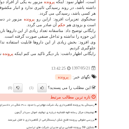
است، اظهار نمود: اینكه
پرونده
مزبور به یكی از افراد دو
داشته باشد، در روند رسیدگی تاثیری ندارد و انبار مكشو
هر كسی باشد، رسیدگی می گردد.
سخنگوی تعزیرات افزود: ازاین رو
پرونده
مزبور در دس
است و بزودی هم
حكم
آن صادر می گردد.
رایگانی توضیح داد: متاسفانه تعداد زیادی از این داروها 
این حوزه را نداشته و تداخل صنفی صورت گرفته است.
وی افزود: بخش زیادی از این داروها قابلیت استفاده ندار
جلوگیری كردیم.
رایگانی اظهار داشت: بار دیگر تاكید می كنم اینكه
پرونده
نس
1397/05/21
13:42:25
تگهای خبر:
پرونده
این مطلب را می پسندید؟
(0)
(1)
تازه ترین مطالب مرتبط
رسیدگی به پرونده کلاهبرداری یک شرکت مهاجرتی با حدود ۳۰۰ شاکی در دادسرای تهران
توضیحات مرکز رسانه قوه قضائیه درباره ی توقیف اموال سردار آزمون
بررسی حقوقی پرونده قلنج شکن اینستاگرامی از کلاهبرداری تا قتل غیرعمد
تشکیل 59 پرونده قضایی برای مدیران شرکت های تراستی