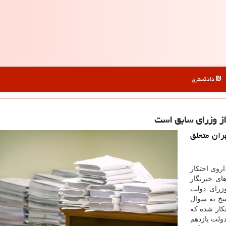
دادگستری
 از وزرای سابق است
ران متعلق
اروی احتكار
ی خبرنگار
وزرای دولت
سخ به سوال
تكار شده كه
ولت یازدهم