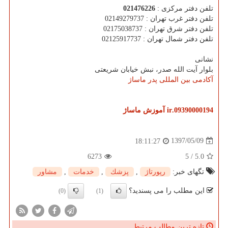
تلفن دفتر مرکزی :
021476226
تلفن دفتر غرب تهران : 02149279737
تلفن دفتر شرق تهران : 02175038737
تلفن دفتر شمال تهران : 02125917737
نشانی
بلوار آیت الله صدر، نبش خیابان شریعتی
آکادمی بین المللی پدر ماساژ
09390000194.ir
آموزش ماساژ
1397/05/09
18:11:27
6273
5
/
5.0
تگهای خبر:
رپورتاژ
,
پزشك
,
خدمات
,
مشاور
این مطلب را می پسندید؟
(0)
(1)
تازه ترین مطالب مرتبط