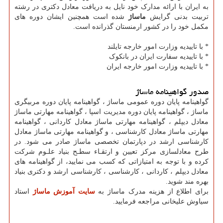
به ایران با ارائه مدارک خود نایل به دریافت معادل دکتری در رشته
تربیت بدنی گرایش
ماساژ
شده است همچنین ایشان دوره های
مکمل خود را در کشور ارمنستان گذرانده است.
* با تاییدیه وزارت امور خارجه تایلند
* با تاییدیه سفارت ایران در بانکوک
* با تاییدیه وزارت امور خارجه ایران
صدور گواهینامه ماساژ
گواهینامه پایان دوره عمومی ماساژ ، گواهینامه پایان دوره مربیگری
ماساژ ، گواهینامه پایان دوره مدیریت اسپا ، گواهینامه مهارتی ماساژ
معادل دیپلم ، گواهینامه مهارتی ماساژ معادل کاردانی ، گواهینامه
مهارتی ماساژ معادل کارشناسی ، و گواهینامه مهارتی ماساژ معادل
کارشناسی ارشد در دپارتمان تخصصی ماساژ صادر می شود. در
طرح معادلسازی مركز تعيين و ارتقـاء سطـح بنياد علـوم شركت
كرده و با توجه به امتيازاتی كه كسب می نماييد، از گواهينامه های
معادل ديپلم ، كاردانی ، كارشناسی ، كارشناسی ارشد و دكتری بنياد
بهره مند شويد.
برای اطلاع از هزینه مدرک ماساژ به
سایت آموزش ماساژ
استاد
سیاوش علیخانی مراجعه فرمایید.