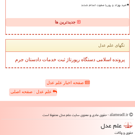
امید بهزاد و پوریا صفوت اعدام شدند
جدیدترین ها
تگهای علم عدل
پرونده
اسلامی
دستگاه
رپورتاژ
ثبت
خدمات
دادستان
جرم
صفحه اخبار علم عدل
علم عدل : صفحه اصلی
alameadl.ir - حقوق مادی و معنوی سایت علم عدل محفوظ است
علم عدل
حقوق و وکالت