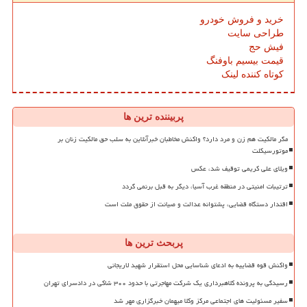
خرید و فروش خودرو
طراحی سایت
فیش حج
قیمت بیسیم باوفنگ
کوتاه کننده لینک
پربیننده ترین ها
مگر مالکیت هم زن و مرد دارد؟ واکنش مخاطبان خبرآنلاین به سلب حق مالکیت زنان بر
موتورسیکلت
ویلای علی کریمی توقیف شد، عکس
ترتیبات امنیتی در منطقه غرب آسیا، دیگر به قبل برنمی گردد
اقتدار دستگاه قضایی، پشتوانه عدالت و صیانت از حقوق ملت است
پربحث ترین ها
واکنش قوه قضاییه به ادعای شناسایی محل استقرار شهید لاریجانی
رسیدگی به پرونده کلاهبرداری یک شرکت مهاجرتی با حدود ۳۰۰ شاکی در دادسرای تهران
سفیر مسئولیت های اجتماعی مرکز وکلا میهمان خبرگزاری مهر شد