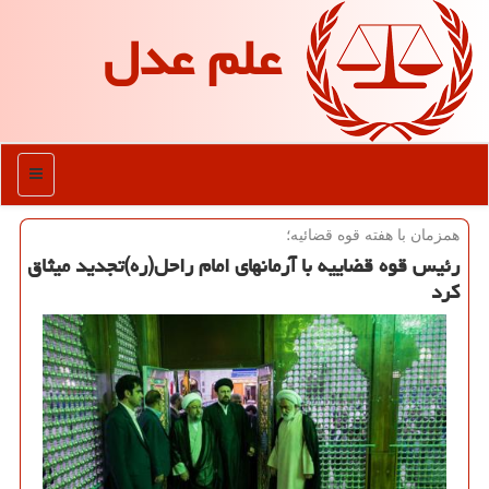
علم عدل
منو
همزمان با هفته قوه قضائیه؛
رئیس قوه قضاییه با آرمانهای امام راحل(ره)تجدید میثاق
كرد