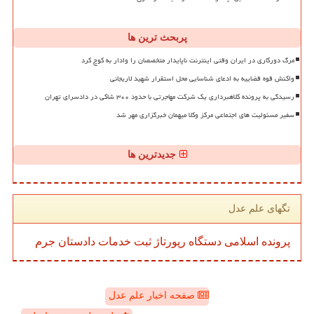
پربحث ترین ها
مرگ دورکاری در ایران وقتی اینترنت ناپایدار متخصصان را وادار به کوچ کرد
واکنش قوه قضاییه به ادعای شناسایی محل استقرار شهید لاریجانی
رسیدگی به پرونده کلاهبرداری یک شرکت مهاجرتی با حدود ۳۰۰ شاکی در دادسرای تهران
سفیر مسئولیت های اجتماعی مرکز وکلا میهمان خبرگزاری مهر شد
جدیدترین ها
تگهای علم عدل
پرونده
اسلامی
دستگاه
رپورتاژ
ثبت
خدمات
دادستان
جرم
صفحه اخبار علم عدل