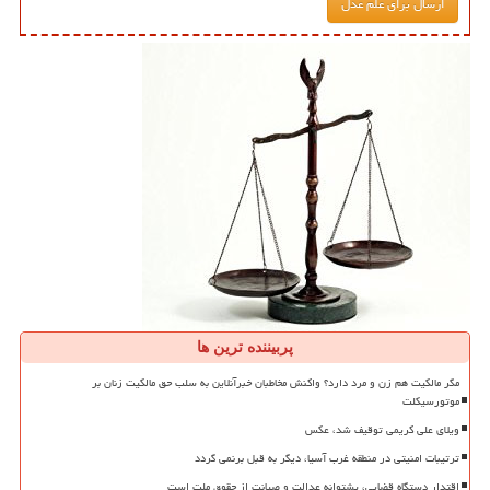
پربیننده ترین ها
مگر مالکیت هم زن و مرد دارد؟ واکنش مخاطبان خبرآنلاین به سلب حق مالکیت زنان بر
موتورسیکلت
ویلای علی کریمی توقیف شد، عکس
ترتیبات امنیتی در منطقه غرب آسیا، دیگر به قبل برنمی گردد
اقتدار دستگاه قضایی، پشتوانه عدالت و صیانت از حقوق ملت است