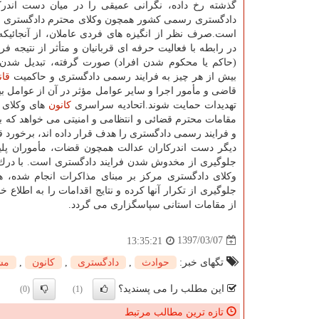
گذشته رخ داده، نگرانی عمیقی را در میان دست اندركا
دادگستری رسمی كشور همچون وكلای محترم دادگستری ف
است.صرف نظر از انگیزه های فردی عاملان، از آنجائیكه 
در رابطه با فعالیت حرفه ای قربانیان و متأثر از نتیجه فر
(حاكم یا محكوم شدن افراد) صورت گرفته، تبدیل شدن 
بیش از هر چیز به فرایند رسمی دادگستری و حاكمیت
قان
قاضی و مأمور اجرا و سایر عوامل مؤثر در آن از عوامل ب
تهدیدات حمایت شوند.اتحادیه سراسری
كانون
های وكلای 
مقامات محترم قضائی و انتظامی و امنیتی می خواهد كه با ا
و فرایند رسمی دادگستری را هدف قرار داده اند، برخورد 
دیگر دست اندركاران عدالت همچون قضات، مأموران پلیس 
جلوگیری از مخدوش شدن فرایند دادگستری است. با درك
وكلای دادگستری مركز بر مبنای مذاكرات انجام شده، 
جلوگیری از تكرار آنها كرده و نتایج اقدامات را به اطلاع 
از مقامات استانی سپاسگزاری می گردد.
1397/03/07
13:35:21
تگهای خبر:
حوادث
,
دادگستری
,
كانون
,
مش
این مطلب را می پسندید؟
(0)
(1)
تازه ترین مطالب مرتبط