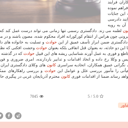
ران فرایند
راهم نموده
این جنایات
ایند دادرسی
آن به رویه
ون
لطمه می زند. دادگستری رسمی تنها زمانی می تواند درست عمل كند كه 
یرونی چون هراس از انتقام كوركورانه افراد محكوم شده، مصون باشند و در مق
دادگستری ضمن ابراز تأسف عمیق از این
حوادث
و تسلیت به خانواده های داغ
ین دو حادثه، نه بعنوان قتل اتفاقی بلكه بعنوان
حوادث
وحشت افكنی كه نظم
قاطع و فوری به عمل آورند.شناسایی ریشه های این قبیل
حوادث
كه در گذشته ه
و وكلا رخ داده و اتخاذ اقدامات و تدابیر بازدارنده، امری ضروری و فور
 نگرانی عمیق همكاران، اتحادیه سراسری
كانون
های وكلای دادگستری ایران
هیأتی را مأمور بررسی علل و عوامل این
حوادث
و بررسی راهكارهای ممك
خواهد رساند.ضمنا از اقدامات فوری
كانون
محترم آذربایجان غربی در پیگیری حاد
7045
5
/
5.0
اور