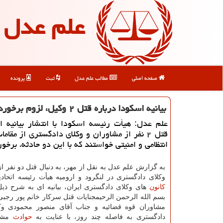
علم عدل
صفحه اصلی
مطالب علم عدل
ثبت
پرونده
بیانیه اسكودا درباره قتل ۲ وكیل، لزوم برخورد قاطع و فوری
علم عدل: هیأت رئیسه اسكودا با انتشار بیانیه ای
قتل ۲ نفر از مشاوران و وكلای دادگستری از مقام
انتظامی و امنیتی خواستند كه با این دو حادثه، برخور
به گزارش علم عدل به نقل از مهر، به دنبال قتل دو نفر ا
وكلای دادگستری در لنگرود و ارومیه هیأت رئیسه اتحا
كانون
های وكلای دادگستری ایران، بیانیه ای به شرح ذیل
بسم الله الرحمن الرحیمجنایات قتل سركار خانم پور رجب
مشاوران قوه قضائیه و جناب آقای منصور محمودی وكی
دادگستری به فاصله چند روز، با عنایت به
حوادث
مشاب