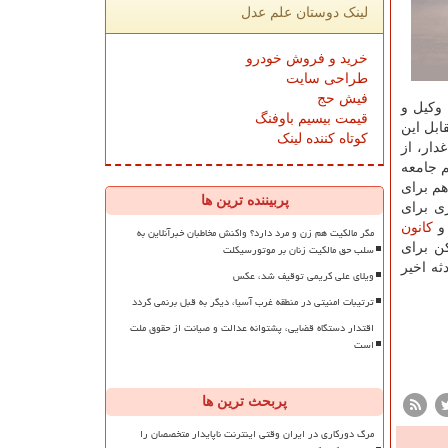
لینک دوستان علم عدل
خرید و فروش خودرو
طراحی سایت
فیش حج
وكیل و
قیمت بیسیم باوفنگ
ابل این
کوتاه کننده لینک
دار، از
 جامعه
م برای
پربیننده ترین ها
ی برای
 و
كانون
مگر مالکیت هم زن و مرد دارد؟ واکنش مخاطبان خبرآنلاین به
سلب حق مالکیت زنان بر موتورسیکلت
ن برای
ثه اخیر
ویلای علی کریمی توقیف شد، عکس
ترتیبات امنیتی در منطقه غرب آسیا، دیگر به قبل برنمی گردد
اقتدار دستگاه قضایی، پشتوانه عدالت و صیانت از حقوق ملت
است
پربحث ترین ها
مرگ دورکاری در ایران وقتی اینترنت ناپایدار متخصصان را