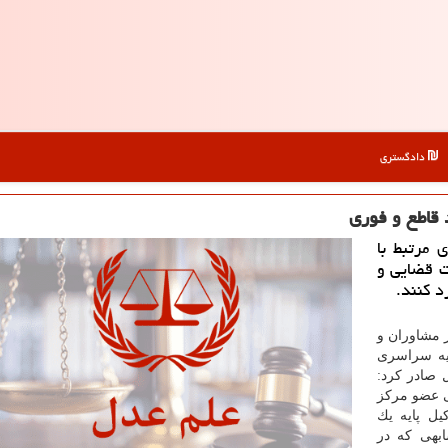
دادگستری
 مرتبط با
ات قضایی و
د كنند.
ز مشاوران و
دیه سراسری
 صادر كرد:
ی عضو مركز
ل پایه یك
هی كه در