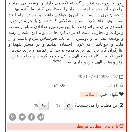
روز به روز سربلندتر از گذشته نگه می دارند و توسعه می دهند و
آرامش، آسایش و امنیت پایدار را حفظ می كنند. ما آینده بهتر و
درخشان تری را نسبت به امروز خواهیم داشت و این در تمام ابعاد
است. وی اضافه كرد: با تمام مشكلاتی كه دشمنان با تحریم در حوزه
اقتصادی برای ما رقم زدند، اما این سرزمین خدادادی مملو از نعمات
و بركات و مخازنی است كه برای قرن ها می تواند این ملت را رشد
و توسعه دهد. ما و دولتمردان ما باید قدرشناس مردم باشیم و از
ملت و جوانانمان به خوبی استفاده نماییم و در مسیر شهدا و
ایثارگران گام برداریم. برای مردم و خدا كار نماییم و برای خودمان
تلاش نكنیم، آنگاه نصرت الهی شكل خواهد گرفت و خداوند قدرت
برتر و وعده الهی حق و جاری است. 2929
1397/02/07
19:31:47
5571
5
/
5.0
تگهای خبر:
اسلامی
این مطلب را می پسندید؟
(0)
(1)
تازه ترین مطالب مرتبط