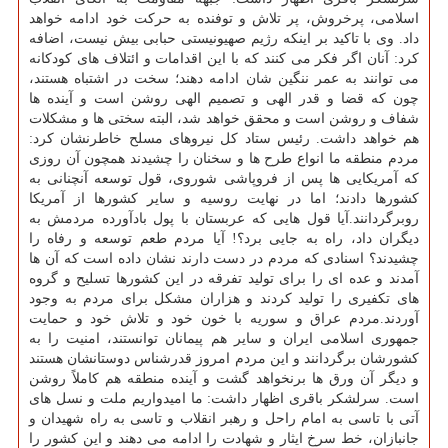
اسلامی، پرخروش، پر تلاش و توفنده به حركت خود ادامه خواهد
داد. وی با تاكید بر اینكه رژیم صهیونیستی حبابی بیش نیست، اضافه
كرد: آنان اگر فكر می كنند كه با این اقدامات و ائتلاف های كودكانه
می توانند به عمر ننگین شان ادامه دهند؛ سخت در اشتباه هستند،
چون كه قضا و قدر الهی و تصمیم الهی روشن است و آینده ها
شفاف و روشن است و محقق خواهد شد، البته سختی ها و مشكلات
هم خواهد داشت. رئیس ستاد كل نیروهای مسلح خاطرنشان كرد:
مردم منطقه ما انواع طرح ها و سخنان را چشیدند همچون آن روزی
كه آمریكایی ها پس از فروپاشی شوروی، قول توسعه آنچنانی به
كشورها دادند؛ اما در نهایت روسیه و سایر كشورها از آمریكا
روبرگردانند.آیا قول هایی كه عربستان با پول بادآورده مردمش به
دیگران داد، راه به جایی برد؟! آیا مردم طعم توسعه و رفاه را
چشیدند؟ اسنادی كه مردم در دست دارند نشان داده است كه آن ها
آمدند و عده ای را برای تولید تفرقه در این كشورها تسلیح و گروه
های تكفیری را تولید كردند و هزاران مشكل برای مردم به وجود
آوردند.مردم عراق و سوریه با خون خود و تلاش خود و حمایت
جمهوری اسلامی ایران و سایر هم پیمانان توانستند، امنیت را به
كشورشان برگردانند و این مردم امروز قدرشناس دوستانشان هستند
و دیگر آن ورق ها برنخواهد گشت و آینده منطقه هم كاملاً روشن
است. سرلشكر باقری اظهار داشت: ما امیدواریم ملت و نسل های
آتی با تاسی به امام راحل و رهبر انقلاب و تاسی به راه شهیدان و
جانبازان، خط سرخ ایثار و شهادت را ادامه می دهند و این كشور را