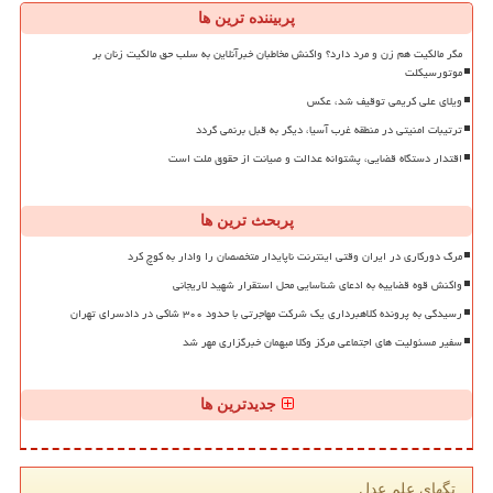
پربیننده ترین ها
مگر مالکیت هم زن و مرد دارد؟ واکنش مخاطبان خبرآنلاین به سلب حق مالکیت زنان بر
موتورسیکلت
ویلای علی کریمی توقیف شد، عکس
ترتیبات امنیتی در منطقه غرب آسیا، دیگر به قبل برنمی گردد
اقتدار دستگاه قضایی، پشتوانه عدالت و صیانت از حقوق ملت است
پربحث ترین ها
مرگ دورکاری در ایران وقتی اینترنت ناپایدار متخصصان را وادار به کوچ کرد
واکنش قوه قضاییه به ادعای شناسایی محل استقرار شهید لاریجانی
رسیدگی به پرونده کلاهبرداری یک شرکت مهاجرتی با حدود ۳۰۰ شاکی در دادسرای تهران
سفیر مسئولیت های اجتماعی مرکز وکلا میهمان خبرگزاری مهر شد
جدیدترین ها
تگهای علم عدل