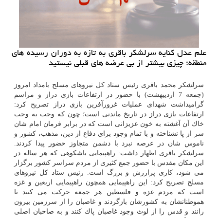
علم عدل كنایه سرلشكر باقری به تازه به دوران رسیده های
منطقه؛ چیزی بیشتر از بی عرضه های قبلی نیستید
سرلشكر محمد باقری رئیس ستاد كل نیروهای مسلح بامداد امروز
(جمعه 7 اردیبهشت) با حضور در ارتفاعات بازی دراز و مراسم
گرامیداشت شهدای عملیات غرورآفرین بازی دراز تصریح كرد:
ارتفاعات بازی دراز در تاریخ ماندنی است؛ چون كه وجب به وجب
خاك آن آغشته به خون عزیزانی است كه در برابر فرمان امام شان
سر از پا نشناخته و با تمام وجود برای دفاع از دین، مذهب، كشور و
ناموس شان در عرصه نبرد با دشمن متجاوز حضور پیدا كردند.
سرلشكر باقری اظهار داشت: راهپیمایی باشكوهی كه هر ساله در
این مكان مقدس با حضور جمع كثیری از مردم سراسر كشور برگزار
می شود، كاری پرارزش و بزرگ است. رئیس ستاد كل نیروهای
مسلح تصریح كرد: این راهپیمایی همچون راهپیمایی اربعین و غزه
است كه مردم غزه و فلسطین هر جمعه حركت می كنند تا
هموطنانشان به كشورشان بازگردند و غاصبان را از سرزمین بیرون
رانند و قدس را از لوث وجود غاصبان پاك كنند و به صاحبان اصلی