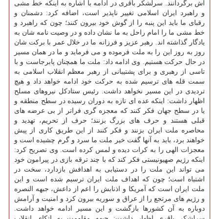
اش برگردانند. سرلشكر باقری در ادامه با اشاره به اینكه خط مشی
و راهبرد ایران اسلامی تغییر ناپذیر است، اضافه كرد: دشمنان و
رقبای ما باید این پنبه را از گوش خود بیرون كنند؛ چون كه راهبرد و
خط مشی ما را امام راحل به ما نشان داده و در وصیت نامه شان به
یادگار گذاشته اند. رهبر عزیز و فرزانه ما در خلال عمر با بركت شان
روز به روز این را به ملت فرموده و می فرماید و ما در همان مسیر
در حال حركت هستیم. وی ادامه داد: ملت ما همچنان پابرجاست و با
تاسی از رهبری و برای پشتیبانی از رهبر معظم انقلاب اسلامی به
سمت قله های ترسیم شده به حركت خود ادامه خواهد داد و هیچ
تردیدی در این مسیر نخواهد داشت. رئیس ستادكل نیروهای مسلح
اظهار داشت: اینكه عده ای تازه به دوران رسیده در سطح منطقه و
یا در سطح جهان فكر كنند كه معجزه گری فراتر از بی عرضه های
قبلی هستند و حرف های بزرگ بزنند؛ حرف از تحریم، تهدید و
محاصره ملت ایران بزنند و فكر كنند از این طریق كاری از پیش
خواهند برد، باید به آنها گفت خیر ملت ما سرد و گرم چشیده است و
معجزات الهی را به كرات دیده و لمس كرده است. وی تصریح كرد:
اینكه رژیم صهیونیستی فكر كند كه با چند ترقه بازی در پیرامون خود
می تواند این ملت را در دستیابی به اهدافش بازدارد، سخت در
اشتباه است؛ چون كه اهداف ملت ایران ترسیم شده است و این
ملت ایران است كه آمریكا و اذنابش را اعم از داعش، جبه‍ه النصره
و رژیم های مرتجع را از عراق و سوریه بیرون كرد و امنیت و آرامش
دوباره به آن كشورها بازگشت و این مسیر ادامه خواهد داشت.
سرلشكر باقری اظهار داشت: جبهه مقاومت به اتكای انقلاب