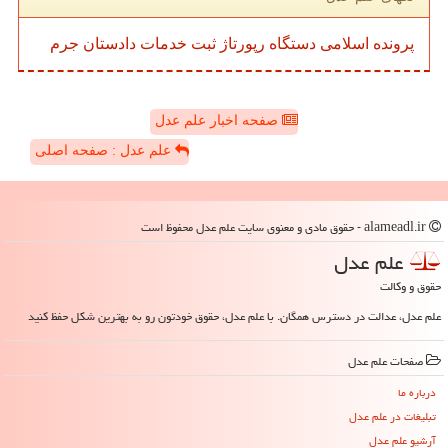
پرونده
اسلامی
دستگاه
رپورتاژ
ثبت
خدمات
دادستان
جرم
صفحه اخبار علم عدل
علم عدل : صفحه اصلی
alameadl.ir - حقوق مادی و معنوی سایت علم عدل محفوظ است
علم عدل
حقوق و وکالت
علم عدل، عدالت در دسترس همگان. با علم عدل، حقوق خودتون رو به بهترین شکل حفظ کنید
صفحات علم عدل
درباره ما
تبلیغات در علم عدل
آرشیو علم عدل