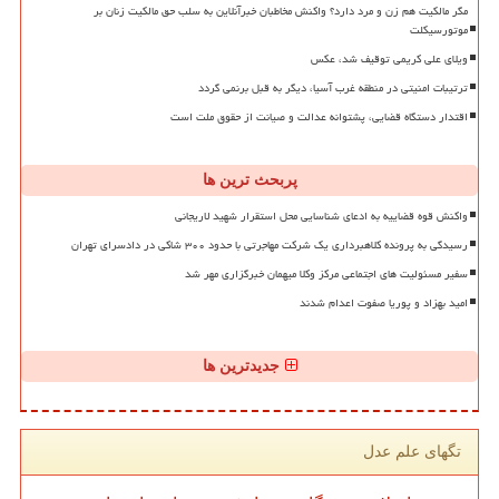
مگر مالکیت هم زن و مرد دارد؟ واکنش مخاطبان خبرآنلاین به سلب حق مالکیت زنان بر
موتورسیکلت
ویلای علی کریمی توقیف شد، عکس
ترتیبات امنیتی در منطقه غرب آسیا، دیگر به قبل برنمی گردد
اقتدار دستگاه قضایی، پشتوانه عدالت و صیانت از حقوق ملت است
پربحث ترین ها
واکنش قوه قضاییه به ادعای شناسایی محل استقرار شهید لاریجانی
رسیدگی به پرونده کلاهبرداری یک شرکت مهاجرتی با حدود ۳۰۰ شاکی در دادسرای تهران
سفیر مسئولیت های اجتماعی مرکز وکلا میهمان خبرگزاری مهر شد
امید بهزاد و پوریا صفوت اعدام شدند
جدیدترین ها
تگهای علم عدل