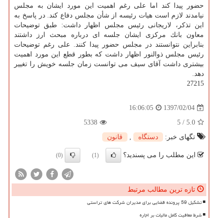
حضور پیدا كند اما علی رغم اهمیت این مورد ایشان به مجلس
نیامدند لازم است هیات رئیسه از شأن مجلس دفاع كند. در پاسخ به
این تذكر، لاریجانی رئیس مجلس اظهار داشت: طبق توضیحات
معاون بانك مركزی ایشان جلسه ای درباره مبحث ارز داشتند
بنابراین نتوانستند در مجلس حضور پیدا كنند. علی رغم توضیحات
رئیس مجلس ذوالنور اظهار داشت كه بطور قطع این مورد اهمیت
بیشتری داشت آقای سیف می توانست زمان جلسه خویش را تغییر
دهد.
27215
1397/02/04
16:06:05
5338
5
/
5.0
تگهای خبر:
دستگاه
,
قانون
این مطلب را می پسندید؟
(0)
(1)
تازه ترین مطالب مرتبط
تشکیل 59 پرونده قضایی برای مدیران شرکت های تراستی
شرط معافیت کامل مالیات بر اجاره