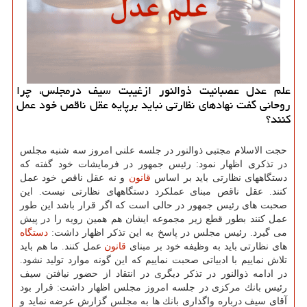
علم عدل عصبانیت ذوالنور ازغیبت سیف درمجلس، چرا
روحانی گفت نهادهای نظارتی نباید برپایه عقل ناقص خود عمل
كنند؟
حجت الاسلام مجتبی ذوالنور در جلسه علنی امروز سه شنبه مجلس
در تذكری اظهار نمود: رئیس جمهور در فرمایشات خود گفته كه
دستگاههای نظارتی باید بر اساس
قانون
و نه عقل ناقص خود عمل
كنند. عقل ناقص مبنای عملكرد دستگاههای نظارتی نیست. این
صحبت های رئیس جمهور در حالی است كه اگر قرار باشد این طور
عمل كنند بطور قطع زیر مجموعه ایشان هم همین رویه را در پیش
می گیرد. رئیس مجلس در پاسخ به این تذكر اظهار داشت:
دستگاه
های نظارتی باید به وظیفه خود بر مبنای
قانون
عمل كنند. ما هم باید
تلاش نماییم با ادبیاتی صحبت نماییم كه این گونه موارد تولید نشود.
در ادامه ذوالنور در تذكر دیگری در انتقاد از حضور نیافتن سیف
رئیس بانك مركزی در جلسه امروز مجلس اظهار داشت: قرار بود
آقای سیف درباره واگذاری بانك ها به مجلس گزارش عرضه نماید و